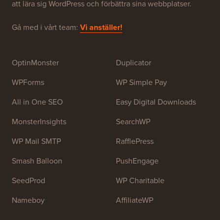
att lära sig WordPress och förbättra sina webbplatser.
Gå med i vårt team:
Vi anställer!
OptinMonster
Duplicator
WPForms
WP Simple Pay
All in One SEO
Easy Digital Downloads
MonsterInsights
SearchWP
WP Mail SMTP
RafflePress
Smash Balloon
PushEngage
SeedProd
WP Charitable
Nameboy
AffiliateWP