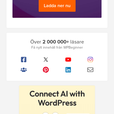
Ladda ner nu
Primär
Över
2 000 000+
läsare
sidofält
Få nytt innehåll från WPBeginner