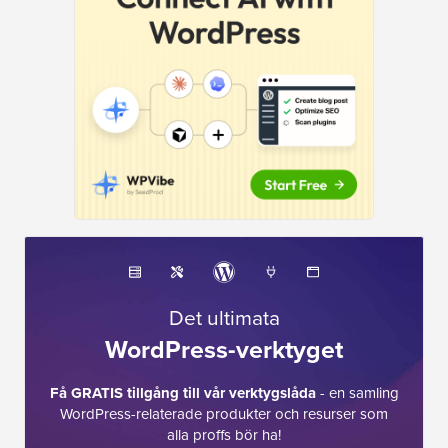
Det ultimata
WordPress-verktyget
Få GRATIS tillgång till vår verktygslåda
- en samling
WordPress-relaterade produkter och resurser som
alla proffs bör ha!