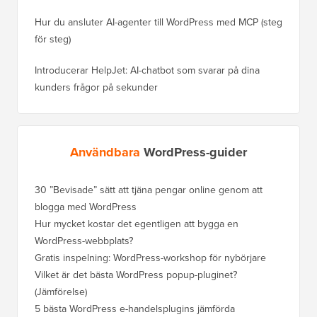
Hur du ansluter AI-agenter till WordPress med MCP (steg
för steg)
Introducerar HelpJet: AI-chatbot som svarar på dina
kunders frågor på sekunder
Användbara
WordPress-guider
30 ”Bevisade” sätt att tjäna pengar online genom att
Hur du f
blogga med WordPress
WordPre
Hur mycket kostar det egentligen att bygga en
Hur man
WordPress-webbplats?
att förl
Gratis inspelning: WordPress-workshop för nybörjare
Hur du b
ranknin