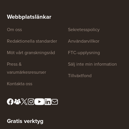
WP Business Reviews Kupong
Få 15% rabatt på WP Business Reviews-
plugin för WordPress.
Webbplatslänkar
Om oss
Sekretesspolicy
Redaktionella standarder
Användarvillkor
Möt vårt granskningsråd
FTC-upplysning
Press &
Sälj inte min information
varumärkesresurser
Tillväxtfond