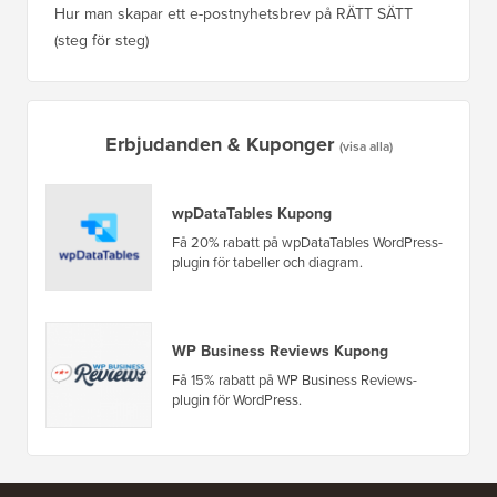
Vilket är det bästa WordPress popup-pluginet?
(Jämförelse)
Så här b
steg)
5 bästa WordPress e-handelsplugins jämförda
Hur man
Hur man skapar ett e-postnyhetsbrev på RÄTT SÄTT
(steg för steg)
Hur man 
utan dri
Erbjudanden & Kuponger
(visa alla)
wpDataTables Kupong
Få 20% rabatt på wpDataTables WordPress-
plugin för tabeller och diagram.