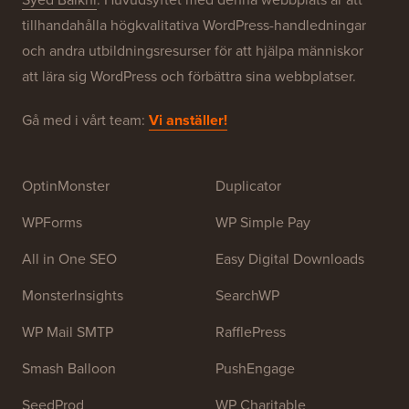
Om WPBeginner®
WPBeginner är en gratis WordPress-resurswebbplats
för nybörjare. WPBeginner grundades i juli 2009 av
Syed Balkhi
. Huvudsyftet med denna webbplats är att
tillhandahålla högkvalitativa WordPress-handledningar
och andra utbildningsresurser för att hjälpa människor
att lära sig WordPress och förbättra sina webbplatser.
Gå med i vårt team:
Vi anställer!
OptinMonster
Duplicator
WPForms
WP Simple Pay