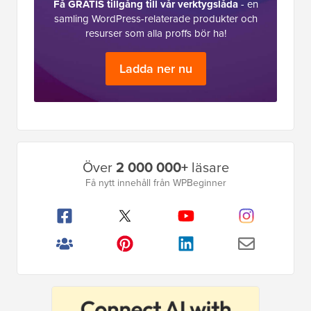
Få GRATIS tillgång till vår verktygslåda
- en
samling WordPress-relaterade produkter och
resurser som alla proffs bör ha!
Ladda ner nu
Primär
Över
2 000 000+
läsare
sidofält
Få nytt innehåll från WPBeginner