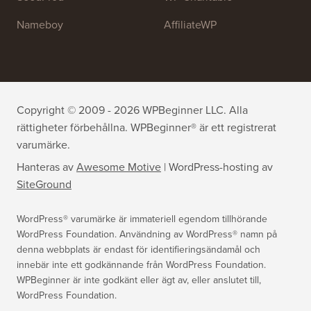
All in One SEO
Easy Digital Downloads
MonsterInsights
SearchWP
WP Mail SMTP
RafflePress
Smash Balloon
PushEngage
SeedProd
WP Charitable
Nameboy
AffiliateWP
Copyright © 2009 - 2026 WPBeginner LLC. Alla
rättigheter förbehållna. WPBeginner® är ett registrerat
varumärke.
Hanteras av
Awesome Motive
|
WordPress-hosting
av