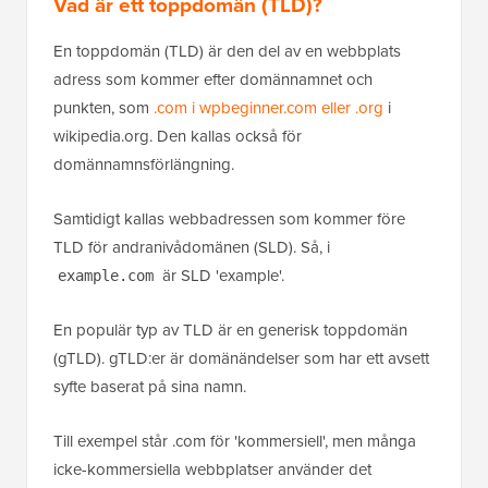
Vad är ett toppdomän (TLD)?
En toppdomän (TLD) är den del av en webbplats
adress som kommer efter domännamnet och
punkten, som
.com i wpbeginner.com eller .org
i
wikipedia.org. Den kallas också för
domännamnsförlängning.
Samtidigt kallas webbadressen som kommer före
TLD för andranivådomänen (SLD). Så, i
är SLD 'example'.
example.com
En populär typ av TLD är en generisk toppdomän
(gTLD). gTLD:er är domänändelser som har ett avsett
syfte baserat på sina namn.
Till exempel står .com för 'kommersiell', men många
icke-kommersiella webbplatser använder det