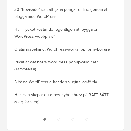
30 ”Bevisade” sätt att tjäna pengar online genom att
Hur du f
blogga med WordPress
WordPre
Hur mycket kostar det egentligen att bygga en
Hur man
WordPress-webbplats?
att förl
Gratis inspelning: WordPress-workshop för nybörjare
Hur du b
ranknin
Vilket är det bästa WordPress popup-pluginet?
(Jämförelse)
Så här b
steg)
5 bästa WordPress e-handelsplugins jämförda
Hur man
Hur man skapar ett e-postnyhetsbrev på RÄTT SÄTT
(steg för steg)
Hur man 
utan dri