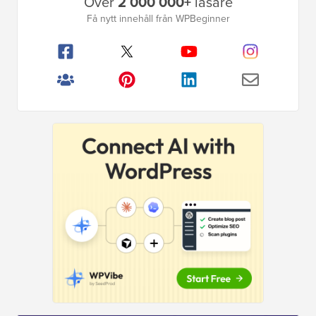
Över
2 000 000+
läsare
sidofält
Få nytt innehåll från WPBeginner