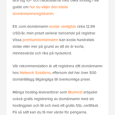
lära dig för- och nackdelarna med olika företag i vår
guide om
hur du väljer den bästa
domännamnsregistraren
.
Ett .com-domännamn
kostar vanligtvis
cirka 12,99
USD/år, men priset varierar beroende på registrar.
Vissa
premiumdomännamn
kan kosta hundratals
dollar eller mer på grund av att de är korta,
minnesvärda och rika på nyckelord.
Vår rekommendation är att registrera ditt domännamn
hos
Network Solutions
, eftersom det har över 500
domäntillägg tillgängliga till överkomliga priser.
Många hosting-leverantörer som
Bluehost
erbjuder
också gratis registrering av domännamn med sin
hostingplan och till och med ett gratis SSL-certifikat.
På så sätt kan du få mer värde för pengarna.