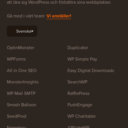
att lära sig WordPress och förbättra sina webbplatser.
Gå med i vårt team:
Vi anställer!
OptinMonster
Duplicator
WPForms
WP Simple Pay
All in One SEO
Easy Digital Downloads
MonsterInsights
SearchWP
WP Mail SMTP
RafflePress
Smash Balloon
PushEngage
SeedProd
WP Charitable
Nameboy
AffiliateWP