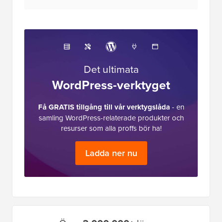
Det ultimata
WordPress-verktyget
Få GRATIS tillgång till vår verktygslåda
- en
samling WordPress-relaterade produkter och
resurser som alla proffs bör ha!
Ladda ner nu
Primär