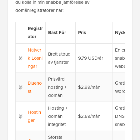
du kolla in min snabba jämförelse av
domänregistratorer här:
Registr
Bäst För
Pris
Nyckelfunkt
ator
Nätver
En enda plat
Brett utbud
🥇
k
Lösni
9,79 USD/år
snabbsöknin
av tjänster
ngar
webbplatsb
Prisvärd
Blueho
Gratis domän 
🥈
hosting +
$2.99/mån
st
WordPress, 2
domän
Hosting +
Gratisskydd 
Hostin
🥉
domän +
$2.69/mån
DNS-hanteri
ger
integritet
snabb hosti
Största