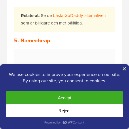
Relaterat:
Se de
bästa GoDaddy-alternativen
som är billigare och mer pålitliga.
5. Namecheap
Namecheap
levereras med ett inbyggt
auktionsverktyg som låter dig buda på
premiumdomäner, så det är ett utmärkt val om du har