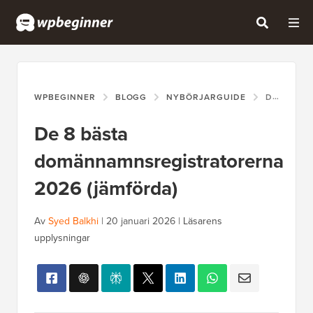
WPBEGINNER
BLOGG
NYBÖRJARGUIDE
DE 8 BÄSTA DOMÄNNAMNSREGISTRATORERNA 2026 (JÄMFÖRDA)
De 8 bästa
domännamnsregistratorerna
2026 (jämförda)
Av
Syed Balkhi
|
20 januari 2026
|
Läsarens
upplysningar