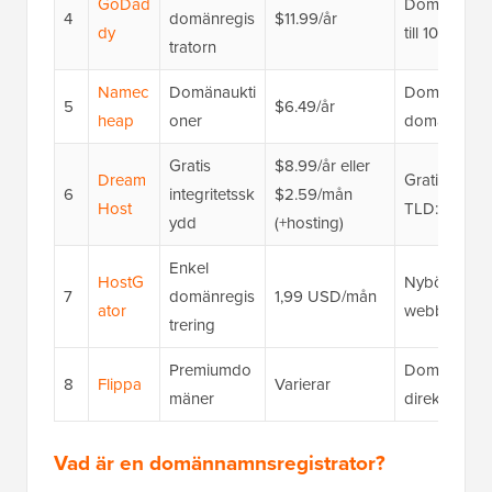
GoDad
Domänmäkleri
4
domänregis
$11.99/år
dy
till 10 år), 
tratorn
Namec
Domänaukti
Domänauktion
5
$6.49/år
heap
oner
domänsöknin
Gratis
$8.99/år eller
Dream
Gratis domä
6
integritetssk
$2.59/mån
Host
TLD:er, del
ydd
(+hosting)
Enkel
HostG
Nybörjarvänl
7
domänregis
1,99 USD/mån
ator
webbplatsby
trering
Premiumdo
Domänmarkna
8
Flippa
Varierar
mäner
direktköpsal
Vad är en domännamnsregistrator?