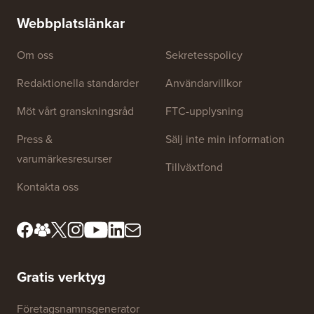
(steg för steg)
Hur man 
utan dri
Webbplatslänkar
Om oss
Sekretesspolicy
Redaktionella standarder
Användarvillkor
Möt vårt granskningsråd
FTC-upplysning
Press &
Sälj inte min information
varumärkesresurser
Tillväxtfond
Kontakta oss