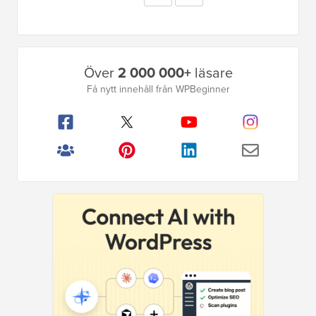
utelämnade
sida
Primär
Över
2 000 000+
läsare
sidofält
Få nytt innehåll från WPBeginner