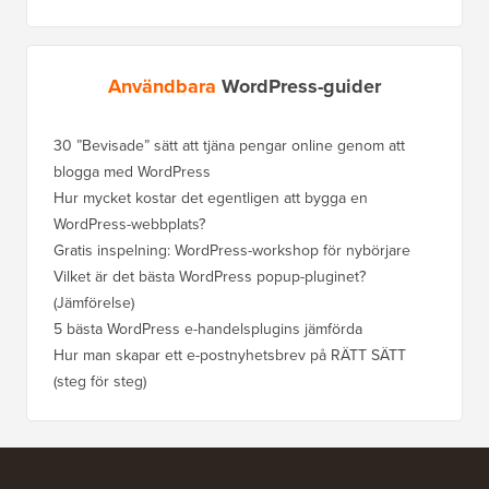
Användbara
WordPress-guider
30 ”Bevisade” sätt att tjäna pengar online genom att
Hur du f
blogga med WordPress
WordPre
Hur mycket kostar det egentligen att bygga en
Hur man
WordPress-webbplats?
att förl
Gratis inspelning: WordPress-workshop för nybörjare
Hur du b
ranknin
Vilket är det bästa WordPress popup-pluginet?
(Jämförelse)
Så här b
steg)
5 bästa WordPress e-handelsplugins jämförda
Hur man
Hur man skapar ett e-postnyhetsbrev på RÄTT SÄTT