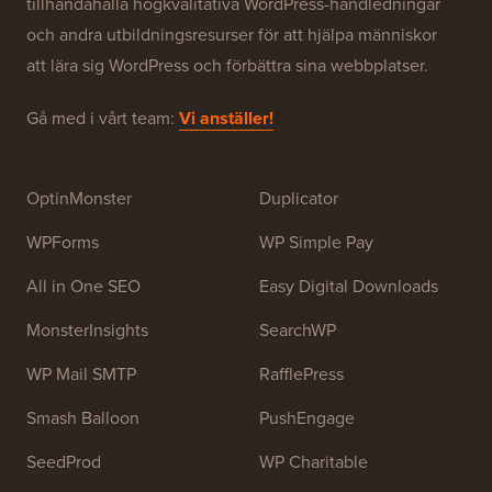
Om WPBeginner®
WPBeginner är en gratis WordPress-resurswebbplats
för nybörjare. WPBeginner grundades i juli 2009 av
Syed Balkhi
. Huvudsyftet med denna webbplats är att
tillhandahålla högkvalitativa WordPress-handledningar
och andra utbildningsresurser för att hjälpa människor
att lära sig WordPress och förbättra sina webbplatser.
Gå med i vårt team:
Vi anställer!
OptinMonster
Duplicator
WPForms
WP Simple Pay