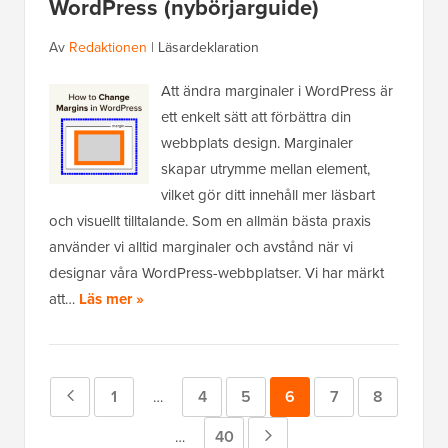
WordPress (nybörjarguide)
Av
Redaktionen
|
Läsardeklaration
Att ändra marginaler i WordPress är
ett enkelt sätt att förbättra din
webbplats design. Marginaler
skapar utrymme mellan element,
vilket gör ditt innehåll mer läsbart
och visuellt tilltalande. Som en allmän bästa praxis
använder vi alltid marginaler och avstånd när vi
designar våra WordPress-webbplatser. Vi har märkt
att…
Läs mer »
Föregående
Sida
1
Sida
4
Sida
5
Sida
6
Sida
7
Sida
8
Mellansidor
…
utelämnade
sida
Sida
40
Nästa
Mellansidor
…