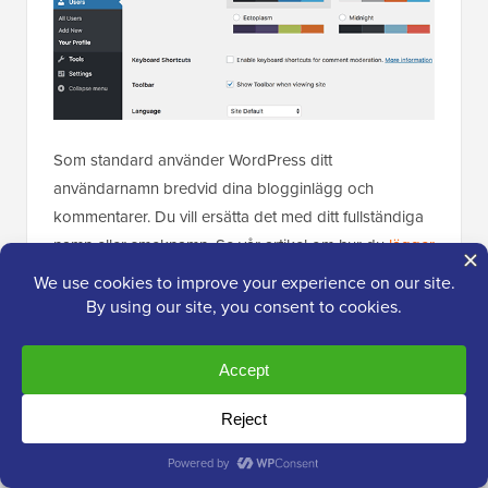
Som standard använder WordPress ditt
användarnamn bredvid dina blogginlägg och
kommentarer. Du vill ersätta det med ditt fullständiga
namn eller smeknamn. Se vår artikel om hur du
lägger
till eller ändrar ditt fullständiga namn i WordPress
.
Du vill också ange din webbplatslänk. Andra
WordPress-plugins
kan också lägga till sina egna
anpassade fält i din användarprofil, som länkar till
sociala medier.
Slutligen, ange en kort biografi om dig själv. Detta ger