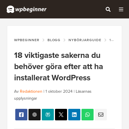
WPBEGINNER
BLOGG
NYBÖRJARGUIDE
18 VIKTIGASTE SAKERNA DU BEHÖVER GÖRA EFTER ATT HA INSTALLERAT WORDPRESS
18 viktigaste sakerna du
behöver göra efter att ha
installerat WordPress
Av
Redaktionen
|
1 oktober 2024
|
Läsarnas
upplysningar