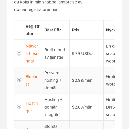
du kolla in min snabba jämförelse av
domänregistratorer här:
Registr
Bäst För
Pris
Nyckelfunkt
ator
Nätver
En enda plat
Brett utbud
🥇
k
Lösni
9,79 USD/år
snabbsöknin
av tjänster
ngar
webbplatsb
Prisvärd
Blueho
Gratis domän 
🥈
hosting +
$2.99/mån
st
WordPress, 2
domän
Hosting +
Gratisskydd 
Hostin
🥉
domän +
$2.69/mån
DNS-hanteri
ger
integritet
snabb hosti
Största