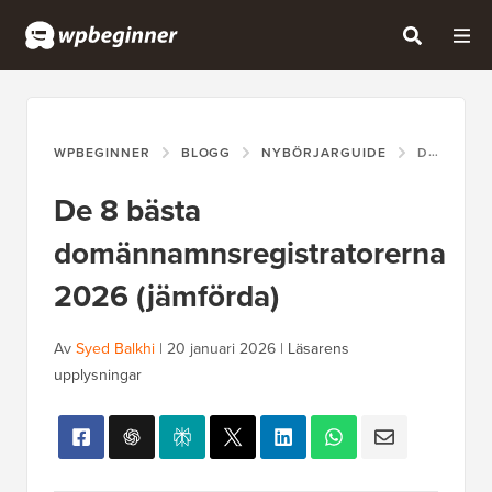
WPBEGINNER
BLOGG
NYBÖRJARGUIDE
DE 8 BÄSTA DOMÄNNAMNSREGISTRATORERNA 2026 (JÄMFÖRDA)
De 8 bästa
domännamnsregistratorerna
2026 (jämförda)
Av
Syed Balkhi
|
20 januari 2026
|
Läsarens
upplysningar