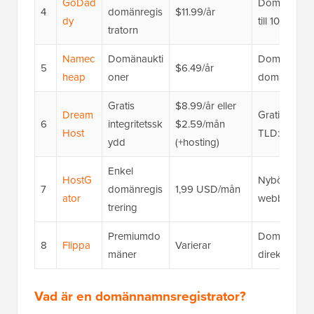
GoDad
Domänmäkleri
4
domänregis
$11.99/år
dy
till 10 år), 
tratorn
Namec
Domänaukti
Domänauktion
5
$6.49/år
heap
oner
domänsöknin
Gratis
$8.99/år eller
Dream
Gratis domä
6
integritetssk
$2.59/mån
Host
TLD:er, del
ydd
(+hosting)
Enkel
HostG
Nybörjarvänl
7
domänregis
1,99 USD/mån
ator
webbplatsby
trering
Premiumdo
Domänmarkna
8
Flippa
Varierar
mäner
direktköpsal
Vad är en domännamnsregistrator?