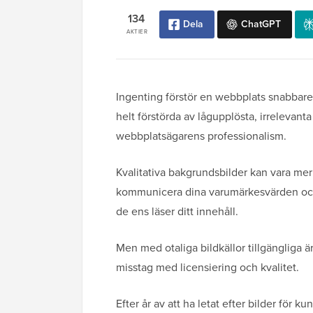
134
Dela
ChatGPT
AKTIER
Ingenting förstör en webbplats snabbare 
helt förstörda av lågupplösta, irrelevant
webbplatsägarens professionalism.
Kvalitativa bakgrundsbilder kan vara mer
kommunicera dina varumärkesvärden oc
de ens läser ditt innehåll.
Men med otaliga bildkällor tillgängliga ä
misstag med licensiering och kvalitet.
Efter år av att ha letat efter bilder för ku