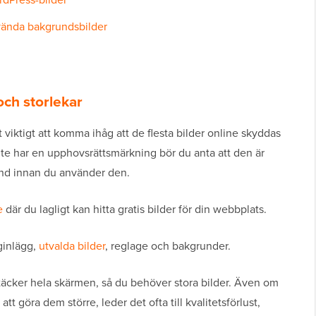
nvända bakgrundsbilder
och storlekar
viktigt att komma ihåg att de flesta bilder online skyddas
nte har en upphovsrättsmärkning bör du anta att den är
ånd innan du använder den.
e
där du lagligt kan hitta gratis bilder för din webbplats.
ginlägg,
utvalda bilder
, reglage och bakgrunder.
 täcker hela skärmen, så du behöver stora bilder. Även om
 att göra dem större, leder det ofta till kvalitetsförlust,