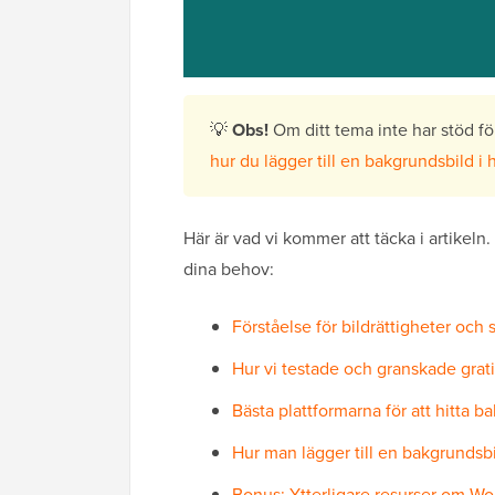
💡
Obs!
Om ditt tema inte har stöd f
hur du lägger till en bakgrundsbild i
Här är vad vi kommer att täcka i artikeln.
dina behov:
Förståelse för bildrättigheter och 
Hur vi testade och granskade grat
Bästa plattformarna för att hitta b
Hur man lägger till en bakgrundsb
Bonus: Ytterligare resurser om Wo