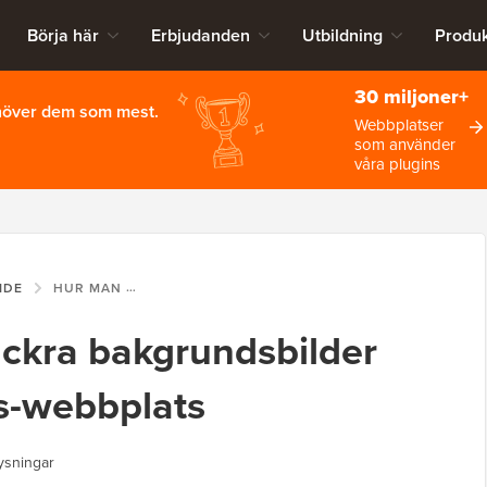
Börja här
Erbjudanden
Utbildning
Produk
30 miljoner+
ehöver dem som mest.
Webbplatser
som använder
våra plugins
IDE
HUR MAN HITTAR VACKRA BAKGRUNDSBILDER FÖR DIN WORDPRESS-WEBBPLATS
ackra bakgrundsbilder
s-webbplats
ysningar