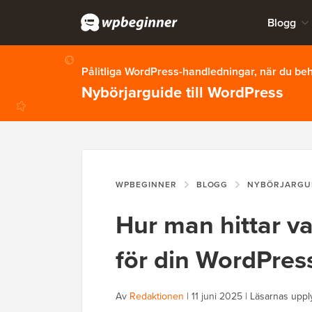
Blogg
Pålitliga WordPress-handledningar, när du b
Nybörjarguide till WordPress
WPBEGINNER
BLOGG
NYBÖRJARGU
Hur man hittar v
för din WordPres
Av
Redaktionen
|
11 juni 2025
|
Läsarnas uppl