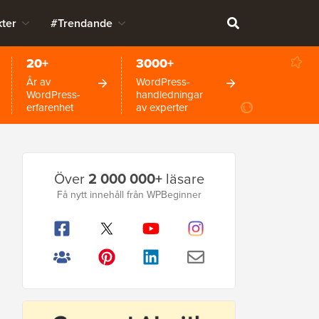
ter
#Trendande
20+
3000+
År av
WordPress-
WordPress-
handledningar
erfarenhet
av experter
Primär
Över
2 000 000+
läsare
sidofält
Få nytt innehåll från WPBeginner