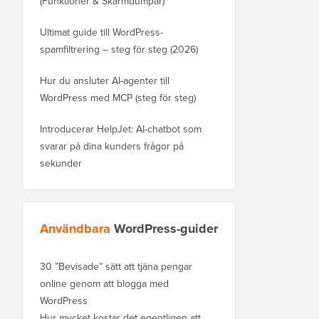
(Funktioner & Skärmdumpar)
Ultimat guide till WordPress-
spamfiltrering – steg för steg (2026)
Hur du ansluter AI-agenter till
WordPress med MCP (steg för steg)
Introducerar HelpJet: AI-chatbot som
svarar på dina kunders frågor på
sekunder
Användbara
WordPress-guider
30 ”Bevisade” sätt att tjäna pengar
online genom att blogga med
WordPress
Hur mycket kostar det egentligen att