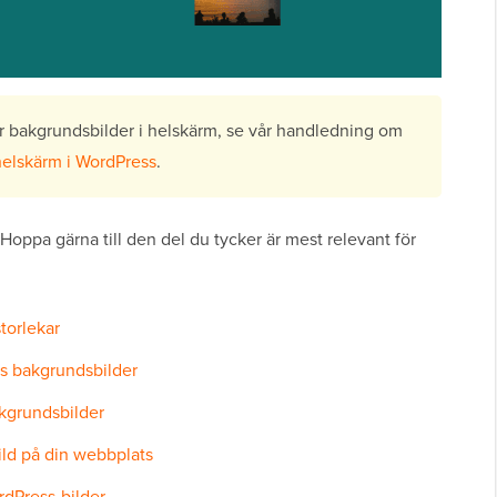
ör bakgrundsbilder i helskärm, se vår handledning om
 helskärm i WordPress
.
 Hoppa gärna till den del du tycker är mest relevant för
storlekar
is bakgrundsbilder
akgrundsbilder
ild på din webbplats
rdPress-bilder