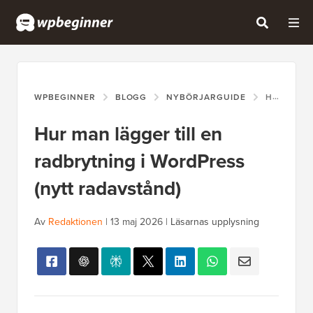
WPBEGINNER
BLOGG
NYBÖRJARGUIDE
HUR MAN LÄGGER TILL EN RADBRYTNING I WORDPRESS (NYTT RADAVSTÅND)
Hur man lägger till en
radbrytning i WordPress
(nytt radavstånd)
Av
Redaktionen
|
13 maj 2026
|
Läsarnas upplysning