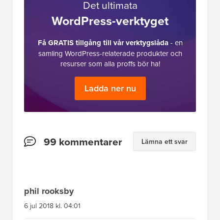
Det ultimata
WordPress-verktyget
Få GRATIS tillgång till vår verktygslåda
- en
samling WordPress-relaterade produkter och
resurser som alla proffs bör ha!
Ladda ner nu
Läsarnas
99 kommentarer
Lämna ett svar
interaktioner
phil rooksby