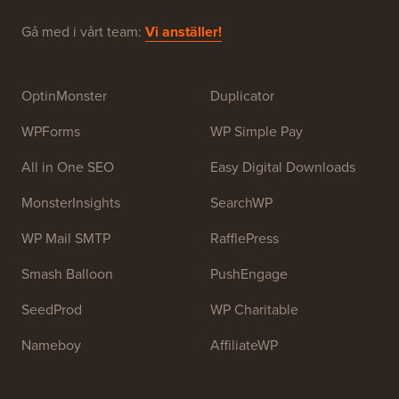
WPBeginner är en gratis WordPress-resurswebbplats
för nybörjare. WPBeginner grundades i juli 2009 av
Syed Balkhi
. Huvudsyftet med denna webbplats är att
tillhandahålla högkvalitativa WordPress-handledningar
och andra utbildningsresurser för att hjälpa människor
att lära sig WordPress och förbättra sina webbplatser.
Gå med i vårt team:
Vi anställer!
OptinMonster
Duplicator
WPForms
WP Simple Pay
All in One SEO
Easy Digital Downloads
MonsterInsights
SearchWP