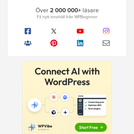
Primär
Över
2 000 000+
läsare
sidofält
Få nytt innehåll från WPBeginner