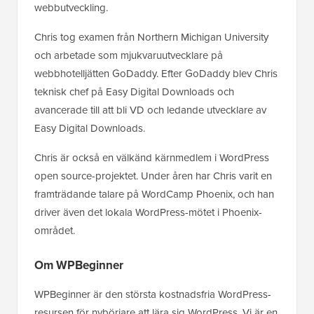
webbutveckling.
Chris tog examen från Northern Michigan University
och arbetade som mjukvaruutvecklare på
webbhotelljätten GoDaddy. Efter GoDaddy blev Chris
teknisk chef på Easy Digital Downloads och
avancerade till att bli VD och ledande utvecklare av
Easy Digital Downloads.
Chris är också en välkänd kärnmedlem i WordPress
open source-projektet. Under åren har Chris varit en
framträdande talare på WordCamp Phoenix, och han
driver även det lokala WordPress-mötet i Phoenix-
området.
Om WPBeginner
WPBeginner är den största kostnadsfria WordPress-
resursen för nybörjare att lära sig WordPress. Vi är en