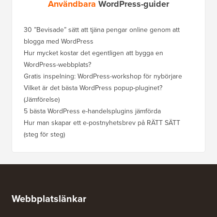
Användbara
WordPress-guider
30 ”Bevisade” sätt att tjäna pengar online genom att
Hur du f
blogga med WordPress
WordPre
Hur mycket kostar det egentligen att bygga en
Hur man
WordPress-webbplats?
att förl
Gratis inspelning: WordPress-workshop för nybörjare
Hur du b
ranknin
Vilket är det bästa WordPress popup-pluginet?
(Jämförelse)
Så här b
steg)
5 bästa WordPress e-handelsplugins jämförda
Hur man
Hur man skapar ett e-postnyhetsbrev på RÄTT SÄTT
(steg för steg)
Hur man 
utan dri