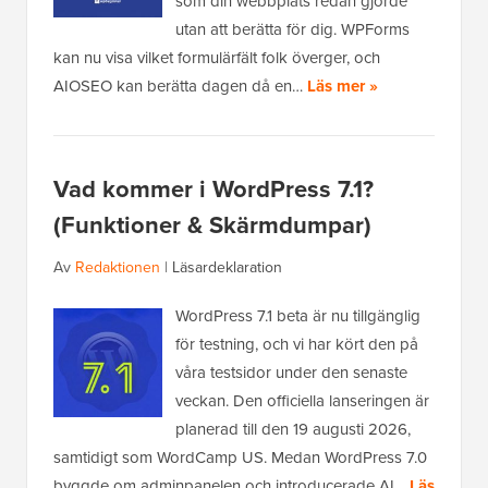
som din webbplats redan gjorde
utan att berätta för dig. WPForms
kan nu visa vilket formulärfält folk överger, och
AIOSEO kan berätta dagen då en…
Läs mer »
Vad kommer i WordPress 7.1?
(Funktioner & Skärmdumpar)
Av
Redaktionen
|
Läsardeklaration
WordPress 7.1 beta är nu tillgänglig
för testning, och vi har kört den på
våra testsidor under den senaste
veckan. Den officiella lanseringen är
planerad till den 19 augusti 2026,
samtidigt som WordCamp US. Medan WordPress 7.0
byggde om adminpanelen och introducerade AI…
Läs