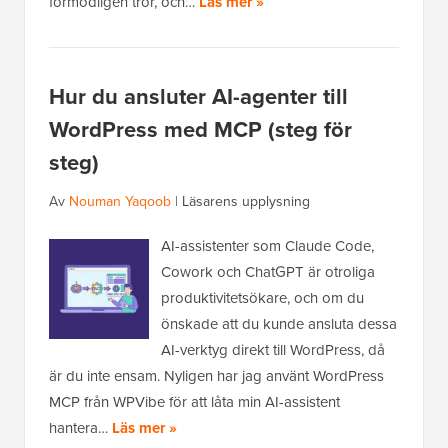
förmodligen tror, och…
Läs mer »
Hur du ansluter AI-agenter till
WordPress med MCP (steg för
steg)
Av
Nouman Yaqoob
|
Läsarens upplysning
AI-assistenter som Claude Code,
Cowork och ChatGPT är otroliga
produktivitetsökare, och om du
önskade att du kunde ansluta dessa
AI-verktyg direkt till WordPress, då
är du inte ensam. Nyligen har jag använt WordPress
MCP från WPVibe för att låta min AI-assistent
hantera…
Läs mer »