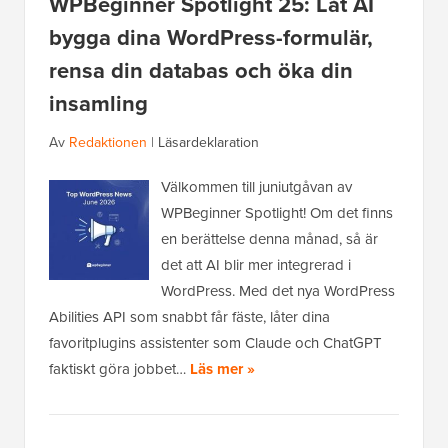
WPBeginner Spotlight 25: Låt AI
bygga dina WordPress-formulär,
rensa din databas och öka din
insamling
Av
Redaktionen
|
Läsardeklaration
Välkommen till juniutgåvan av
WPBeginner Spotlight! Om det finns
en berättelse denna månad, så är
det att AI blir mer integrerad i
WordPress. Med det nya WordPress
Abilities API som snabbt får fäste, låter dina
favoritplugins assistenter som Claude och ChatGPT
faktiskt göra jobbet…
Läs mer »