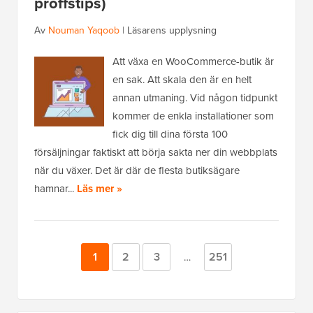
proffstips)
Av
Nouman Yaqoob
|
Läsarens upplysning
Att växa en WooCommerce-butik är
en sak. Att skala den är en helt
annan utmaning. Vid någon tidpunkt
kommer de enkla installationer som
fick dig till dina första 100
försäljningar faktiskt att börja sakta ner din webbplats
när du växer. Det är där de flesta butiksägare
hamnar...
Läs mer »
Sida
1
Sida
2
Sida
3
Sida
251
Mellansidor
…
utelämnade