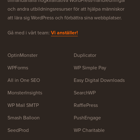
Om WPBeginner®
WPBeginner är en gratis WordPress-resurswebbplats
för nybörjare. WPBeginner grundades i juli 2009 av
Syed Balkhi
. Huvudsyftet med denna webbplats är att
tillhandahålla högkvalitativa WordPress-handledningar
och andra utbildningsresurser för att hjälpa människor
att lära sig WordPress och förbättra sina webbplatser.
Gå med i vårt team:
Vi anställer!
OptinMonster
Duplicator
WPForms
WP Simple Pay