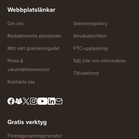
utan dri
Webbplatslänkar
Om oss
Sekretesspolicy
Redaktionella standarder
Användarvillkor
Möt vårt granskningsråd
FTC-upplysning
Press &
Sälj inte min information
varumärkesresurser
Tillväxtfond
Kontakta oss