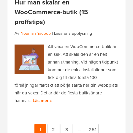
Hur man skalar en
WooCommerce-butik (15
proffstips)
Av
Nouman Yaqoob
|
Läsarens upplysning
Att växa en WooCommerce-butik är
en sak. Att skala den är en helt
annan utmaning. Vid någon tidpunkt
kommer de enkla installationer som
fick dig till dina första 100
försäljningar faktiskt att börja sakta ner din webbplats
när du växer. Det är där de flesta butiksägare
hamnar...
Läs mer »
Sida
1
Sida
2
Sida
3
Sida
251
Mellansidor
…