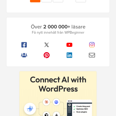
utelämnade
Primär
Över
2 000 000+
läsare
sidofält
Få nytt innehåll från WPBeginner