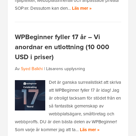
hjälptexter, webbplatsinnehåll och anpassade privata
SOP:er. Dessutom kan den…
Läs mer »
WPBeginner fyller 17 år – Vi
anordnar en utlottning (10 000
USD i priser)
Av
Syed Balkhi
|
Läsarens upplysning
Det är ganska surrealistiskt att skriva
att WPBeginner fyller 17 år idag! Jag
är otroligt tacksam för stödet från en
så fantastisk gemenskap av
webbplatsägare, småföretag och
webbproffs. DU är den bästa delen av WPBeginner!
Som varje år kommer jag att ta…
Läs mer »