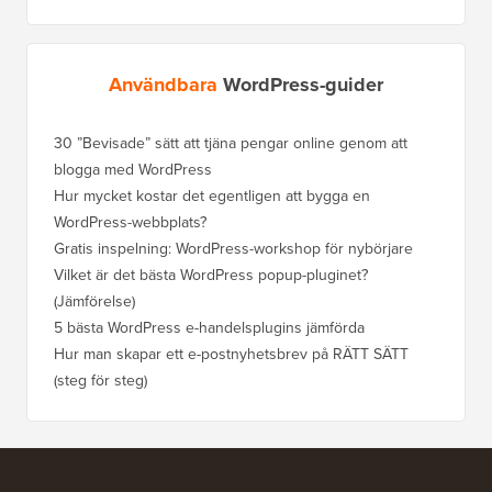
Användbara
WordPress-guider
30 ”Bevisade” sätt att tjäna pengar online genom att
Hur du f
blogga med WordPress
WordPre
Hur mycket kostar det egentligen att bygga en
Hur man
WordPress-webbplats?
att förl
Gratis inspelning: WordPress-workshop för nybörjare
Hur du b
ranknin
Vilket är det bästa WordPress popup-pluginet?
(Jämförelse)
Så här b
steg)
5 bästa WordPress e-handelsplugins jämförda
Hur man
Hur man skapar ett e-postnyhetsbrev på RÄTT SÄTT
(steg för steg)
Hur man 