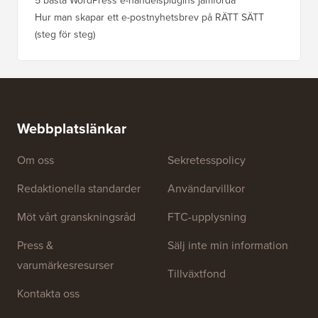
5 bästa WordPress e-handelsplugins jämförda
Hur man skapar ett e-postnyhetsbrev på RÄTT SÄTT
(steg för steg)
Webbplatslänkar
Om oss
Sekretesspolicy
Redaktionella standarder
Användarvillkor
Möt vårt granskningsråd
FTC-upplysning
Press &
Sälj inte min information
varumärkesresurser
Tillväxtfond
Kontakta oss