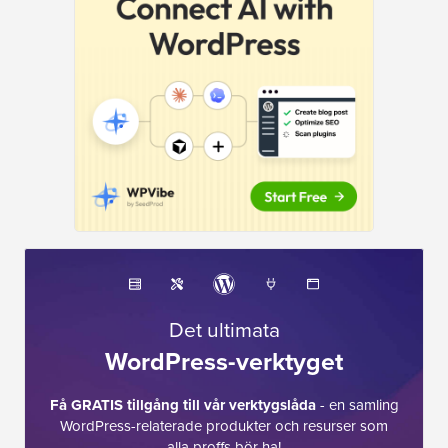
Det ultimata
WordPress-verktyget
Få GRATIS tillgång till vår verktygslåda
- en samling
WordPress-relaterade produkter och resurser som
alla proffs bör ha!