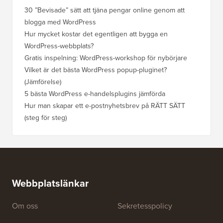
30 ”Bevisade” sätt att tjäna pengar online genom att
Hur du f
blogga med WordPress
WordPre
Hur mycket kostar det egentligen att bygga en
Hur man
WordPress-webbplats?
att förl
Gratis inspelning: WordPress-workshop för nybörjare
Hur du b
ranknin
Vilket är det bästa WordPress popup-pluginet?
(Jämförelse)
Så här b
steg)
5 bästa WordPress e-handelsplugins jämförda
Hur man
Hur man skapar ett e-postnyhetsbrev på RÄTT SÄTT
(steg för steg)
Hur man 
utan dri