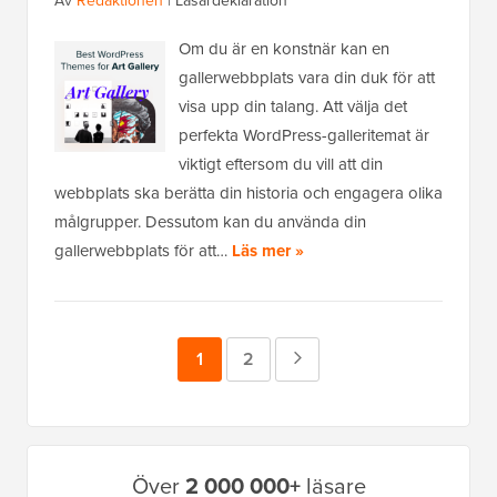
Av
Redaktionen
|
Läsardeklaration
Om du är en konstnär kan en
gallerwebbplats vara din duk för att
visa upp din talang. Att välja det
perfekta WordPress-galleritemat är
viktigt eftersom du vill att din
webbplats ska berätta din historia och engagera olika
målgrupper. Dessutom kan du använda din
gallerwebbplats för att…
Läs mer »
Sida
1
Sida
2
Nästa
sida
Primär
Över
2 000 000+
läsare
sidofält