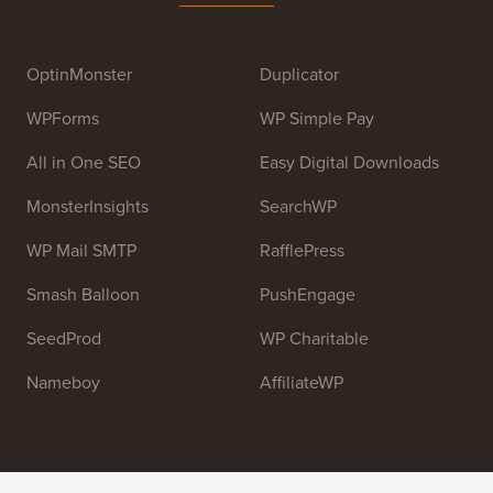
Syed Balkhi
. Huvudsyftet med denna webbplats är att
tillhandahålla högkvalitativa WordPress-handledningar
och andra utbildningsresurser för att hjälpa människor
att lära sig WordPress och förbättra sina webbplatser.
Gå med i vårt team:
Vi anställer!
OptinMonster
Duplicator
WPForms
WP Simple Pay
All in One SEO
Easy Digital Downloads
MonsterInsights
SearchWP
WP Mail SMTP
RafflePress