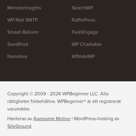
MonsterInsights
SearchWP
WP Mail SMTP
RafflePress
Smash Balloon
PushEngage
SeedProd
WP Charitable
Nameboy
AffiliateWP
Copyright © 2009 - 2026 WPBeginner LLC. Alla
rättigheter förbehållna. WPBeginner® är ett registrerat
varumärke.
Hanteras av
Awesome Motive
|
WordPress-hosting
av
SiteGround