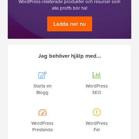
WordPress-relaterade produkter och resurser som
alla proffs bör ha!
Ladda ner nu
Jag behöver hjälp med...
Starta en
WordPress
Blogg
SEO
WordPress
WordPress
Prestanda
Fel