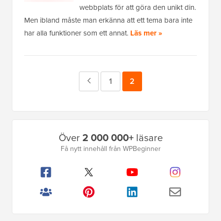
webbplats för att göra den unikt din.
Men ibland måste man erkänna att ett tema bara inte
har alla funktioner som ett annat.
Läs mer »
Föregående
Sida
1
Sida
2
sida
Primär
Över
2 000 000+
läsare
sidofält
Få nytt innehåll från WPBeginner