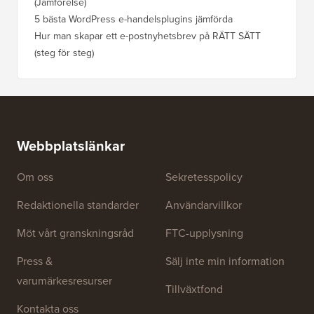
(Jämförelse)
5 bästa WordPress e-handelsplugins jämförda
Hur man skapar ett e-postnyhetsbrev på RÄTT SÄTT
(steg för steg)
Webbplatslänkar
Om oss
Sekretesspolicy
Redaktionella standarder
Användarvillkor
Möt vårt granskningsråd
FTC-upplysning
Press &
Sälj inte min information
varumärkesresurser
Tillväxtfond
Kontakta oss