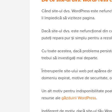
Când site-ul dvs. WordPress este nefuncți
îi împiedică să viziteze pagina.
Dacă site-ul dvs. este nefuncțional din 
puteți repara pur și simplu pentru a rez
Cu toate acestea, dacă problema persistă
trebui să investigați mai departe.
Întreruperile site-ului web pot apărea d
domeniu expirat, motive de securitate, o 
Un alt motiv pentru indisponibilitate poat
resurse ale
găzduirii WordPress
.
Indiferent de motiv, dacă site-ul tău Wor