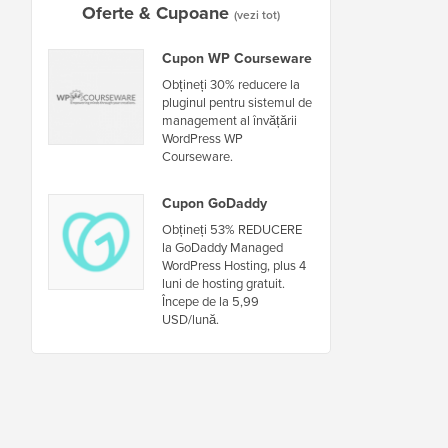
Oferte & Cupoane
(vezi tot)
Cupon WP Courseware
Obțineți 30% reducere la
pluginul pentru sistemul de
management al învățării
WordPress WP
Courseware.
Cupon GoDaddy
Obțineți 53% REDUCERE
la GoDaddy Managed
WordPress Hosting, plus 4
luni de hosting gratuit.
Începe de la 5,99
USD/lună.