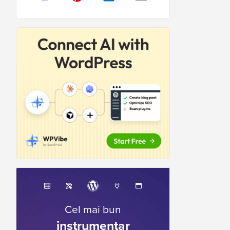
Cel mai bun
instrumentar