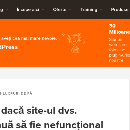
og
Începe aici
Oferte
Training
Produse
30
Milioane
 aveți cea mai mare nevoie.
Site-uri
web care
dPress
folosesc
plugin-urile
noastre
 LUCRURI DE FĂCUT DACĂ SITE-UL DVS. WORDPRESS CONTINUĂ SĂ FIE NEFUNCȚIONAL
 dacă site-ul dvs.
uă să fie nefuncțional