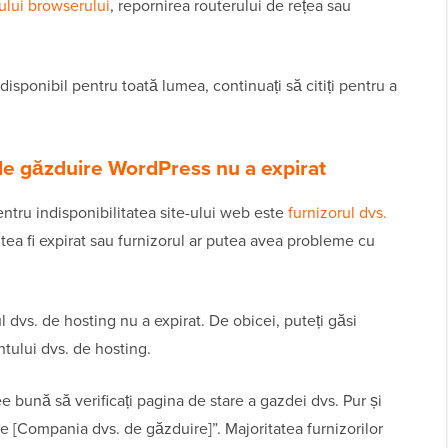
ului browserului
, repornirea routerului de rețea sau
ndisponibil pentru toată lumea, continuați să citiți pentru a
 de găzduire WordPress nu a expirat
ntru indisponibilitatea site-ului web este
furnizorul dvs.
utea fi expirat sau furnizorul ar putea avea probleme cu
ul dvs. de hosting nu a expirat. De obicei, puteți găsi
ntului dvs. de hosting.
e bună să verificați pagina de stare a gazdei dvs. Pur și
e [Compania dvs. de găzduire]”. Majoritatea furnizorilor