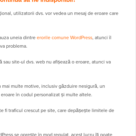
onal, utilizatorii dvs. vor vedea un mesaj de eroare care
cauza uneia dintre
erorile comune WordPress
, atunci îl
olva problema.
 sau site-ul dvs. web nu afișează o eroare, atunci va
in mai multe motive, inclusiv găzduire nesigură, un
eroare în codul personalizat și multe altele.
e fi traficul crescut pe site, care depășește limitele de
dPress se oprește în mod regulat, acest lucru îți poate