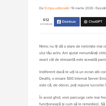
De
Echipa editorială
|
16 martie 2026
|
Dezvălu
612
Distribuie
ChatGPT
DISTRIBUIRI
Nimic nu îți dă o stare de neliniște mai r
ului tău activ. Am ajutat nenumărați citi
exact cât de stresantă este această pani
Indiferent dacă te uiți la un ecran alb 
Death), o eroare 500 Internal Server Er
este că, de obicei, poți repune lucrurile
În acest ghid, vom parcurge cele mai fr
funcționează și cum să le remediezi. Să 