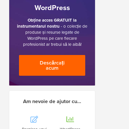
WordPress
Obține acces GRATUIT la
instrumentarul nostru
- o colecție de
produse și resurse legate de
WordPress pe care fiecare
profesionist ar trebui să le aibă!
Descărcați
acum
Am nevoie de ajutor cu…