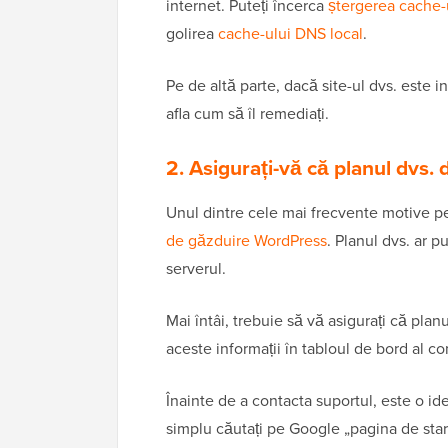
internet. Puteți încerca
ștergerea cache-
golirea
cache-ului DNS local
.
Pe de altă parte, dacă site-ul dvs. este i
afla cum să îl remediați.
2. Asigurați-vă că planul dvs.
Unul dintre cele mai frecvente motive pe
de găzduire WordPress
. Planul dvs. ar p
serverul.
Mai întâi, trebuie să vă asigurați că plan
aceste informații în tabloul de bord al co
Înainte de a contacta suportul, este o ide
simplu căutați pe Google „pagina de star