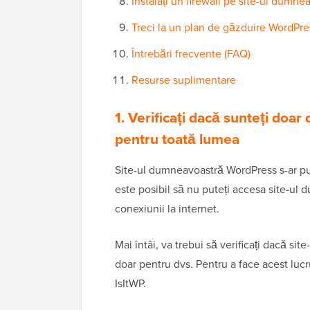
Instalați un firewall pe site-ul dumne
Treci la un plan de găzduire WordPres
Întrebări frecvente (FAQ)
Resurse suplimentare
1. Verificați dacă sunteți doar
pentru toată lumea
Site-ul dumneavoastră WordPress s-ar put
este posibil să nu puteți accesa site-ul 
conexiunii la internet.
Mai întâi, va trebui să verificați dacă si
doar pentru dvs. Pentru a face acest lucru
IsItWP.