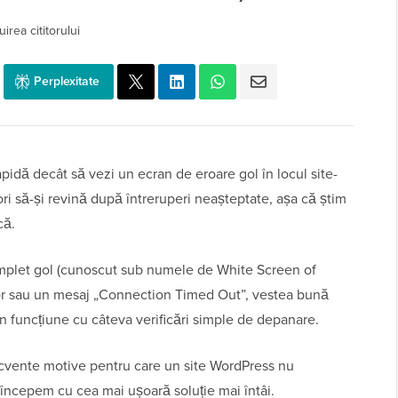
irea cititorului
Perplexitate
apidă decât să vezi un ecran de eroare gol în locul site-
tori să-și revină după întreruperi neașteptate, așa că știm
că.
complet gol (cunoscut sub numele de White Screen of
ror sau un mesaj „Connection Timed Out”, vestea bună
 în funcțiune cu câteva verificări simple de depanare.
ecvente motive pentru care un site WordPress nu
începem cu cea mai ușoară soluție mai întâi.