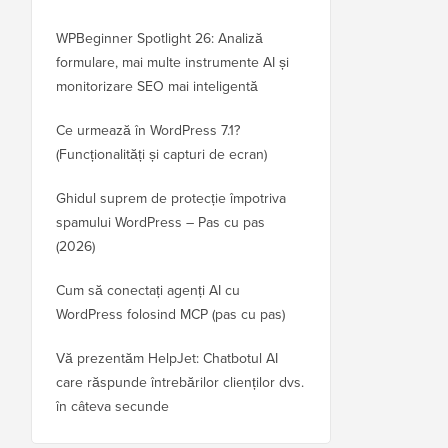
WPBeginner Spotlight 26: Analiză
formulare, mai multe instrumente AI și
monitorizare SEO mai inteligentă
Ce urmează în WordPress 7.1?
(Funcționalități și capturi de ecran)
Ghidul suprem de protecție împotriva
spamului WordPress – Pas cu pas
(2026)
Cum să conectați agenți AI cu
WordPress folosind MCP (pas cu pas)
Vă prezentăm HelpJet: Chatbotul AI
care răspunde întrebărilor clienților dvs.
în câteva secunde