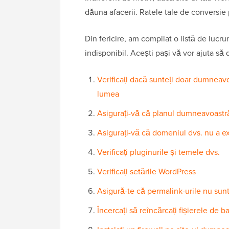
dăuna afacerii. Ratele tale de conversie p
Din fericire, am compilat o listă de lucru
indisponibil. Acești pași vă vor ajuta să
Verificați dacă sunteți doar dumneavo
lumea
Asigurați-vă că planul dumneavoastr
Asigurați-vă că domeniul dvs. nu a ex
Verificați pluginurile și temele dvs.
Verificați setările WordPress
Asigură-te că permalink-urile nu sun
Încercați să reîncărcați fișierele de 