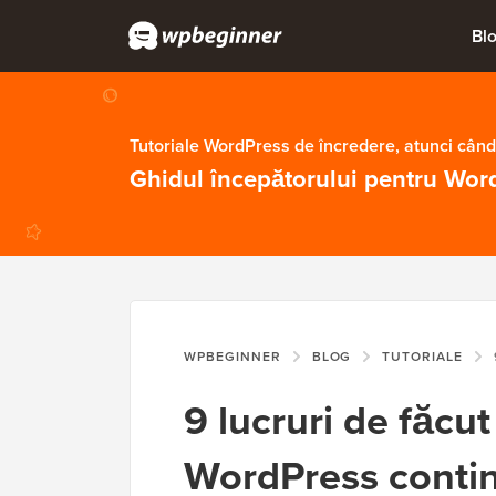
Bl
Tutoriale WordPress de încredere, atunci când
Ghidul începătorului pentru Wor
WPBEGINNER
BLOG
TUTORIALE
9
9 lucruri de făcut
WordPress contin