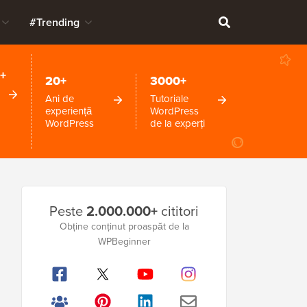
#Trending
+
20+
3000+
Ani de
Tutoriale
experiență
WordPress
WordPress
de la experți
Bara
Peste
2.000.000+
cititori
laterală
Obține conținut proaspăt de la
WPBeginner
principală