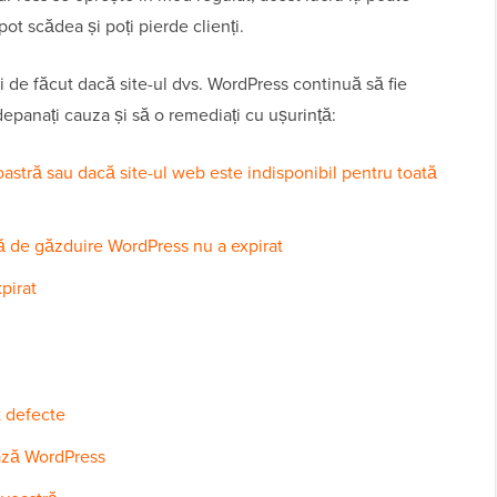
ot scădea și poți pierde clienți.
ri de făcut dacă site-ul dvs. WordPress continuă să fie
 depanați cauza și să o remediați cu ușurință:
astră sau dacă site-ul web este indisponibil pentru toată
ă de găzduire WordPress nu a expirat
pirat
t defecte
bază WordPress