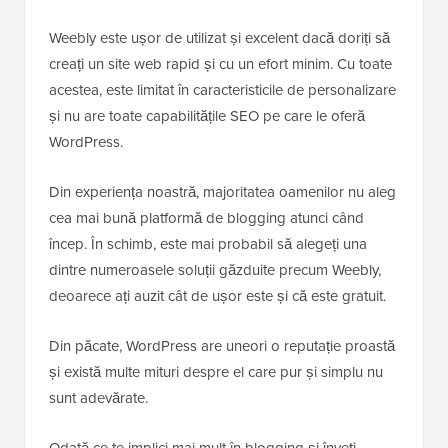
Weebly este ușor de utilizat și excelent dacă doriți să
creați un site web rapid și cu un efort minim. Cu toate
acestea, este limitat în caracteristicile de personalizare
și nu are toate capabilitățile SEO pe care le oferă
WordPress.
Din experiența noastră, majoritatea oamenilor nu aleg
cea mai bună platformă de blogging atunci când
încep. În schimb, este mai probabil să alegeți una
dintre numeroasele soluții găzduite precum Weebly,
deoarece ați auzit cât de ușor este și că este gratuit.
Din păcate, WordPress are uneori o reputație proastă
și există multe mituri despre el care pur și simplu nu
sunt adevărate.