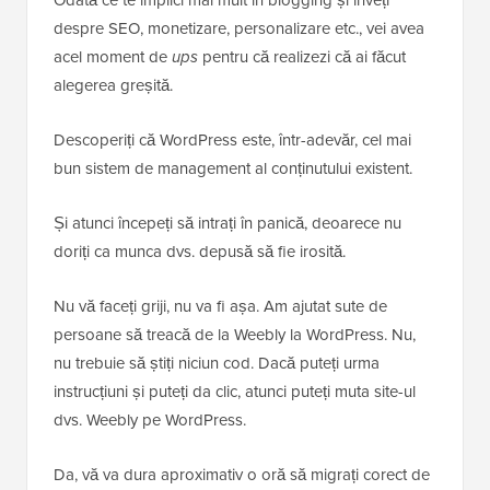
Odată ce te implici mai mult în blogging și înveți
despre SEO, monetizare, personalizare etc., vei avea
acel moment de
ups
pentru că realizezi că ai făcut
alegerea greșită.
Descoperiți că WordPress este, într-adevăr, cel mai
bun sistem de management al conținutului existent.
Și atunci începeți să intrați în panică, deoarece nu
doriți ca munca dvs. depusă să fie irosită.
Nu vă faceți griji, nu va fi așa. Am ajutat sute de
persoane să treacă de la Weebly la WordPress. Nu,
nu trebuie să știți niciun cod. Dacă puteți urma
instrucțiuni și puteți da clic, atunci puteți muta site-ul
dvs. Weebly pe WordPress.
Da, vă va dura aproximativ o oră să migrați corect de