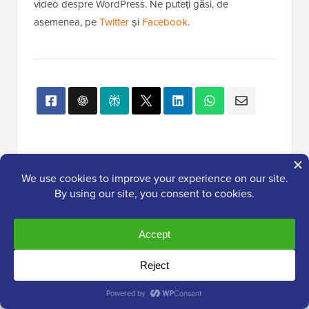
video despre WordPress. Ne puteți găsi, de
asemenea, pe
Twitter
și
Facebook
.
Popular pe WPBeginner
Acum!
Cum să instalezi Google Analytics în
WordPress pentru începători
Cum să vă mutați ușor blogul de pe
WordPress.com pe WordPress.org