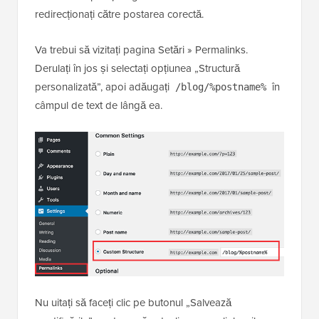
redirecționați către postarea corectă.
Va trebui să vizitați pagina Setări » Permalinks.
Derulați în jos și selectați opțiunea „Structură
personalizată”, apoi adăugați
în
/blog/%postname%
câmpul de text de lângă ea.
Nu uitați să faceți clic pe butonul „Salvează