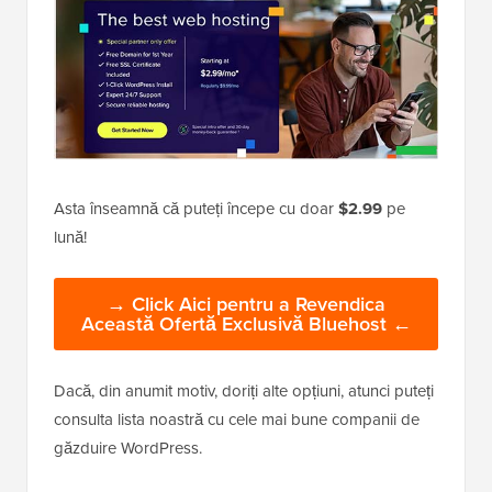
Asta înseamnă că puteți începe cu doar
$2.99
pe
lună!
→ Click Aici pentru a Revendica
Această Ofertă Exclusivă Bluehost ←
Dacă, din anumit motiv, doriți alte opțiuni, atunci puteți
consulta lista noastră cu cele mai bune companii de
găzduire WordPress.