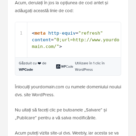
Acum, derulați în jos la opțiunea de cod antet și
adăugați această linie de cod:
1
<
meta
http-equiv
=
"refresh"
content
=
"0;url=http://www.yourdo
main.com/"
>
Găzduit cu ❤️ de
Utilizare în 1 clic în
WPCode
WordPress
Înlocuiți yourdomain.com cu numele domeniului noului
dvs. site WordPress.
Nu uitați să faceți clic pe butoanele „Salvare” și
„Publicare” pentru a vă salva modificările.
Acum puteți vizita site-ul dvs. Weebly, iar acesta se va