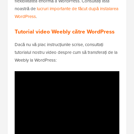
flexibilitatea enormă a WordPress. Consultați lista
noastră de
lucruri importante de făcut după instalarea
WordPress
.
Tutorial video Weebly către WordPress
Dacă nu vă plac instrucțiunile scrise, consultați
tutorialul nostru video despre cum să transferați de la
Weebly la WordPress: