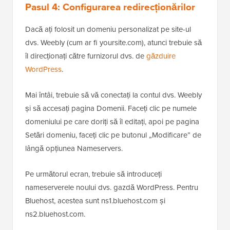
Pasul 4: Configurarea redirecționărilor
Dacă ați folosit un domeniu personalizat pe site-ul
dvs. Weebly (cum ar fi yoursite.com), atunci trebuie să
îl direcționați către furnizorul dvs. de
găzduire
WordPress
.
Mai întâi, trebuie să vă conectați la contul dvs. Weebly
și să accesați pagina Domenii. Faceți clic pe numele
domeniului pe care doriți să îl editați, apoi pe pagina
Setări domeniu, faceți clic pe butonul „Modificare” de
lângă opțiunea Nameservers.
Pe următorul ecran, trebuie să introduceți
nameserverele noului dvs. gazdă WordPress. Pentru
Bluehost, acestea sunt ns1.bluehost.com și
ns2.bluehost.com.