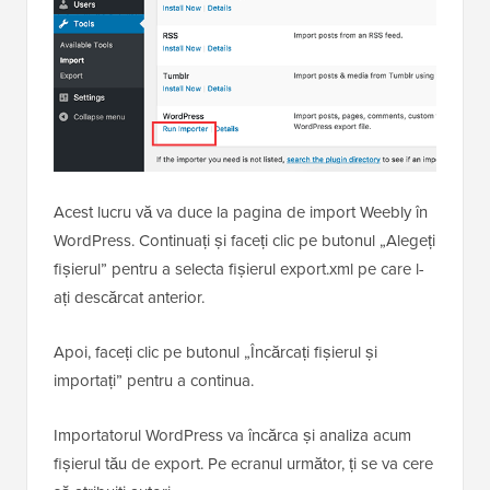
Acest lucru vă va duce la pagina de import Weebly în
WordPress. Continuați și faceți clic pe butonul „Alegeți
fișierul” pentru a selecta fișierul export.xml pe care l-
ați descărcat anterior.
Apoi, faceți clic pe butonul „Încărcați fișierul și
importați” pentru a continua.
Importatorul WordPress va încărca și analiza acum
fișierul tău de export. Pe ecranul următor, ți se va cere