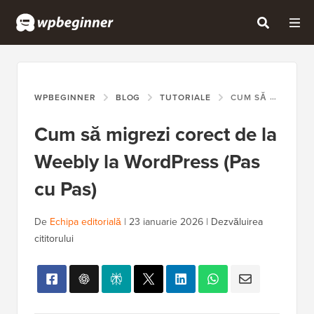
WPBEGINNER
BLOG
TUTORIALE
CUM SĂ MIGREZI CORECT DE LA WEEBLY LA WORDPRESS (PAS CU PAS)
Cum să migrezi corect de la
Weebly la WordPress (Pas
cu Pas)
De
Echipa editorială
|
23 ianuarie 2026
|
Dezvăluirea
cititorului