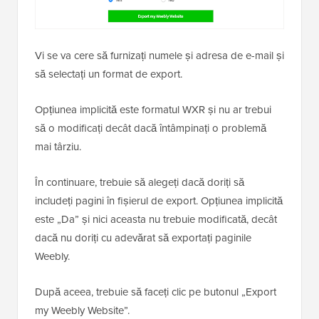
Vi se va cere să furnizați numele și adresa de e-mail și
să selectați un format de export.
Opțiunea implicită este formatul WXR și nu ar trebui
să o modificați decât dacă întâmpinați o problemă
mai târziu.
În continuare, trebuie să alegeți dacă doriți să
includeți pagini în fișierul de export. Opțiunea implicită
este „Da” și nici aceasta nu trebuie modificată, decât
dacă nu doriți cu adevărat să exportați paginile
Weebly.
După aceea, trebuie să faceți clic pe butonul „Export
my Weebly Website”.