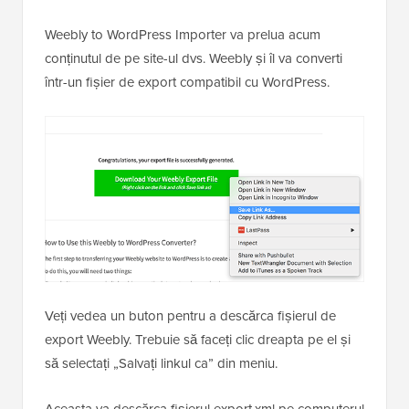
Weebly to WordPress Importer va prelua acum
conținutul de pe site-ul dvs. Weebly și îl va converti
într-un fișier de export compatibil cu WordPress.
Veți vedea un buton pentru a descărca fișierul de
export Weebly. Trebuie să faceți clic dreapta pe el și
să selectați „Salvați linkul ca” din meniu.