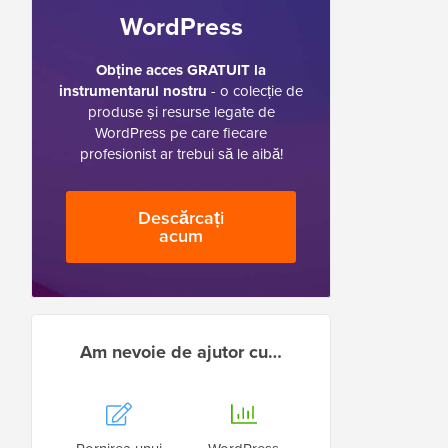
WordPress
Obține acces GRATUIT la
instrumentarul nostru
- o colecție de
produse și resurse legate de
WordPress pe care fiecare
profesionist ar trebui să le aibă!
Descărcați
acum
Am nevoie de ajutor cu…