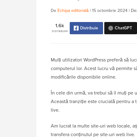
De
Echipa editorială
|
15 octombrie 2024
|
Dez
1.6k
Distribuie
ChatGPT
DISTRIBUIRI
Mulți utilizatori WordPress preferă să lucr
computerul lor. Acest lucru vă permite să l
modificările disponibile online.
În cele din urmă, va trebui să îl muți pe u
Această tranziție este crucială pentru a t
live.
Am lucrat la multe site-uri web locale, 
transfera conținutul pe site-uri web live.