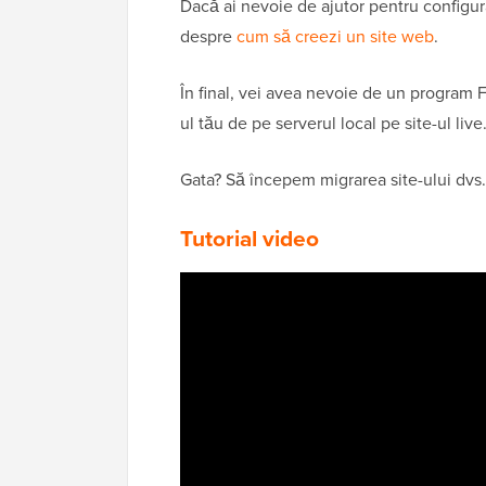
Dacă ai nevoie de ajutor pentru configur
despre
cum să creezi un site web
.
În final, vei avea nevoie de un program F
ul tău de pe serverul local pe site-ul live
Gata? Să începem migrarea site-ului dvs
Tutorial video