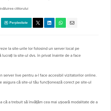
văluirea cititorului
Perplexitate
eze la site-urile lor folosind un server local pe
ucrați la site-ul dvs. în privat înainte de a face
n server live pentru a-l face accesibil vizitatorilor online.
e asigura că site-ul tău funcționează corect pe site-ul
așa că a trebuit să învățăm cea mai ușoară modalitate de a