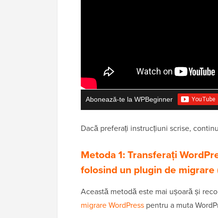
Abonează-te la WPBeginner
Dacă preferați instrucțiuni scrise, continuaț
Metoda 1: Transferați WordPres
folosind un plugin de migrar
Această metodă este mai ușoară și reco
migrare WordPress
pentru a muta WordPre