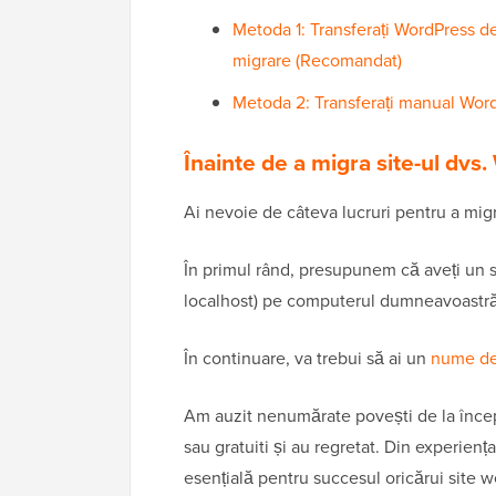
Metoda 1: Transferați WordPress de 
migrare (Recomandat)
Metoda 2: Transferați manual WordP
Înainte de a migra site-ul dvs
Ai nevoie de câteva lucruri pentru a mig
În primul rând, presupunem că aveți un s
localhost) pe computerul dumneavoastră 
În continuare, va trebui să ai un
nume d
Am auzit nenumărate povești de la încep
sau gratuiti și au regretat. Din experienț
esențială pentru succesul oricărui site w