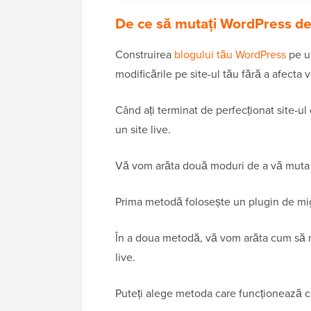
De ce să mutați WordPress de p
Construirea
blogului tău WordPress
pe un
modificările pe site-ul tău fără a afecta vi
Când ați terminat de perfecționat site-ul 
un site live.
Vă vom arăta două moduri de a vă muta si
Prima metodă folosește un plugin de mig
În a doua metodă, vă vom arăta cum să m
live.
Puteți alege metoda care funcționează ce