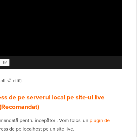
i să citiți.
s de pe serverul local pe site-ul live
e (Recomandat)
mandată pentru începători. Vom folosi un
plugin de
ss de pe localhost pe un site live.