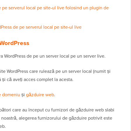
pe serverul local pe site-ul live folosind un plugin de
ress de pe serverul local pe site-ul live
. WordPress
ra WordPress de pe un server local pe un server live.
ite WordPress care rulează pe un server local (numit și
și că aveți acces complet la acesta.
e domeniu
și
găzduire web
.
ători care au început cu furnizori de găzduire web slabi
a noastră, alegerea furnizorului de găzduire potrivit este
eb.