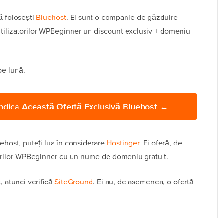
ă folosești
Bluehost
. Ei sunt o companie de găzduire
utilizatorilor WPBeginner un discount exclusiv + domeniu
pe lună.
endica Această Ofertă Exclusivă Bluehost ←
uehost, puteți lua în considerare
Hostinger
. Ei oferă, de
orilor WPBeginner cu un nume de domeniu gratuit.
t, atunci verifică
SiteGround
. Ei au, de asemenea, o ofertă