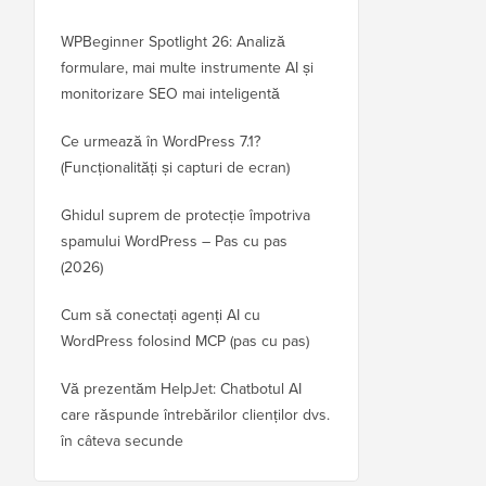
WPBeginner Spotlight 26: Analiză
formulare, mai multe instrumente AI și
monitorizare SEO mai inteligentă
Ce urmează în WordPress 7.1?
(Funcționalități și capturi de ecran)
Ghidul suprem de protecție împotriva
spamului WordPress – Pas cu pas
(2026)
Cum să conectați agenți AI cu
WordPress folosind MCP (pas cu pas)
Vă prezentăm HelpJet: Chatbotul AI
care răspunde întrebărilor clienților dvs.
în câteva secunde