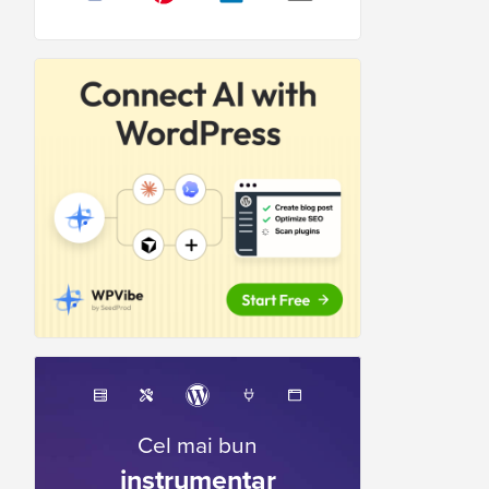
Cel mai bun
instrumentar