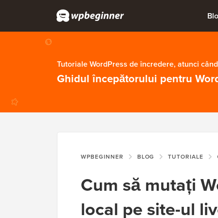
Bl
Tutoriale WordPress de încredere, atunci când
Ghidul începătorului pentru Wor
WPBEGINNER
BLOG
TUTORIALE
C
Cum să mutați Wo
local pe site-ul l