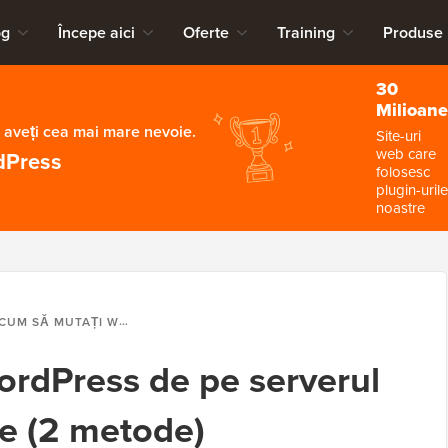
og
Începe aici
Oferte
Training
Produse
30
Milioane
 aveți cea mai mare nevoie.
Site-uri
web care
dPress
folosesc
plugin-urile
noastre
UM SĂ MUTAȚI WORDPRESS DE PE SERVERUL LOCAL PE SITE-UL LIVE (2 METODE)
rdPress de pe serverul
ive (2 metode)