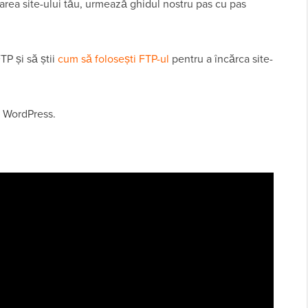
area site-ului tău, urmează ghidul nostru pas cu pas
TP și să știi
cum să folosești FTP-ul
pentru a încărca site-
.
. WordPress.