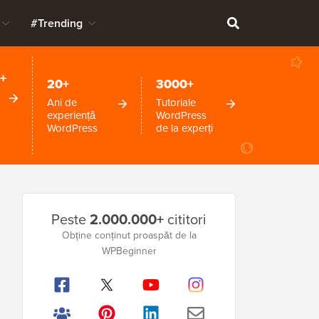
#Trending
+
20+
3000+
Ani de
Tutoriale
experiență
WordPress
WordPress
de la experți
Bara
Peste
2.000.000+
cititori
laterală
Obține conținut proaspăt de la
WPBeginner
principală