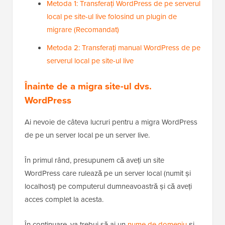
Metoda 1: Transferați WordPress de pe serverul
local pe site-ul live folosind un plugin de
migrare (Recomandat)
Metoda 2: Transferați manual WordPress de pe
serverul local pe site-ul live
Înainte de a migra site-ul dvs.
WordPress
Ai nevoie de câteva lucruri pentru a migra WordPress
de pe un server local pe un server live.
În primul rând, presupunem că aveți un site
WordPress care rulează pe un server local (numit și
localhost) pe computerul dumneavoastră și că aveți
acces complet la acesta.
În continuare, va trebui să ai un
nume de domeniu
și