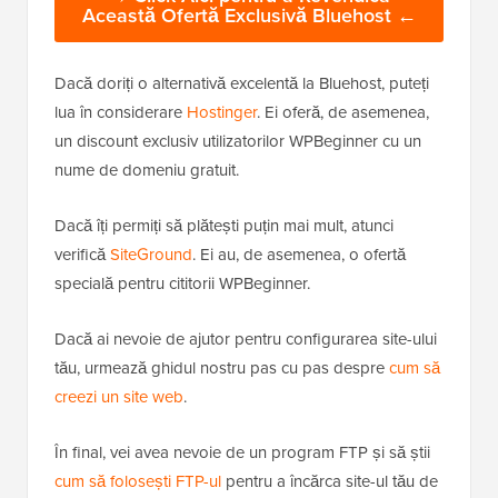
Această Ofertă Exclusivă Bluehost ←
Dacă doriți o alternativă excelentă la Bluehost, puteți
lua în considerare
Hostinger
. Ei oferă, de asemenea,
un discount exclusiv utilizatorilor WPBeginner cu un
nume de domeniu gratuit.
Dacă îți permiți să plătești puțin mai mult, atunci
verifică
SiteGround
. Ei au, de asemenea, o ofertă
specială pentru cititorii WPBeginner.
Dacă ai nevoie de ajutor pentru configurarea site-ului
tău, urmează ghidul nostru pas cu pas despre
cum să
creezi un site web
.
În final, vei avea nevoie de un program FTP și să știi
cum să folosești FTP-ul
pentru a încărca site-ul tău de