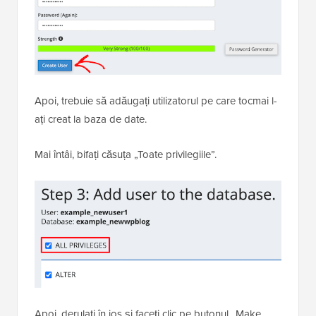
Apoi, trebuie să adăugați utilizatorul pe care tocmai l-
ați creat la baza de date.
Mai întâi, bifați căsuța „Toate privilegiile”.
Apoi, derulați în jos și faceți clic pe butonul „Make