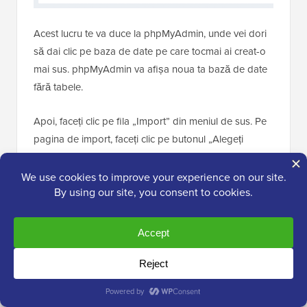
Acest lucru te va duce la phpMyAdmin, unde vei dori
să dai clic pe baza de date pe care tocmai ai creat-o
mai sus. phpMyAdmin va afișa noua ta bază de date
fără tabele.
Apoi, faceți clic pe fila „Import” din meniul de sus. Pe
pagina de import, faceți clic pe butonul „Alegeți
fișierul” și apoi selectați fișierul bazei de date de pe
site-ul local pe care l-ați salvat în primul pas.