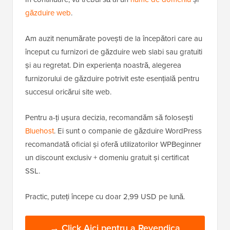
găzduire web
.
Am auzit nenumărate povești de la începători care au
început cu furnizori de găzduire web slabi sau gratuiti
și au regretat. Din experiența noastră, alegerea
furnizorului de găzduire potrivit este esențială pentru
succesul oricărui site web.
Pentru a-ți ușura decizia, recomandăm să folosești
Bluehost
. Ei sunt o companie de găzduire WordPress
recomandată oficial și oferă utilizatorilor WPBeginner
un discount exclusiv + domeniu gratuit și certificat
SSL.
Practic, puteți începe cu doar 2,99 USD pe lună.
→ Click Aici pentru a Revendica