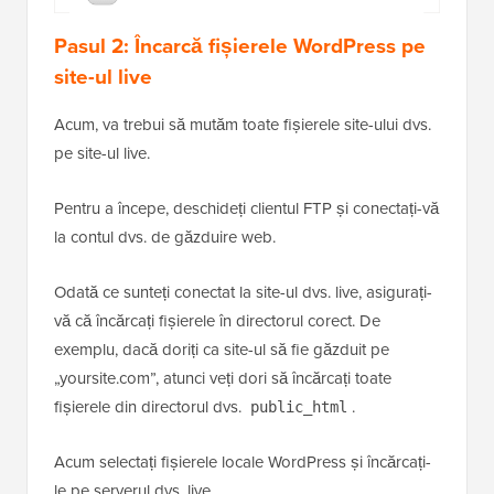
Pasul 2: Încarcă fișierele WordPress pe
site-ul live
Acum, va trebui să mutăm toate fișierele site-ului dvs.
pe site-ul live.
Pentru a începe, deschideți clientul FTP și conectați-vă
la contul dvs. de găzduire web.
Odată ce sunteți conectat la site-ul dvs. live, asigurați-
vă că încărcați fișierele în directorul corect. De
exemplu, dacă doriți ca site-ul să fie găzduit pe
„yoursite.com”, atunci veți dori să încărcați toate
fișierele din directorul dvs.
.
public_html
Acum selectați fișierele locale WordPress și încărcați-
le pe serverul dvs. live.