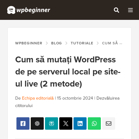
WPBEGINNER
BLOG
TUTORIALE
CUM SĂ MUTAȚI WORDPRESS DE PE SERVERUL LOCAL PE SITE-UL LIVE (2 METODE)
Cum să mutați WordPress
de pe serverul local pe site-
ul live (2 metode)
De
Echipa editorială
|
15 octombrie 2024
|
Dezvăluirea
cititorului