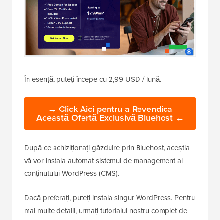
În esență, puteți începe cu 2,99 USD / lună.
→ Click Aici pentru a Revendica
Această Ofertă Exclusivă Bluehost ←
După ce achiziționați găzduire prin Bluehost, aceștia
vă vor instala automat sistemul de management al
conținutului WordPress (CMS).
Dacă preferați, puteți instala singur WordPress. Pentru
mai multe detalii, urmați tutorialul nostru complet de