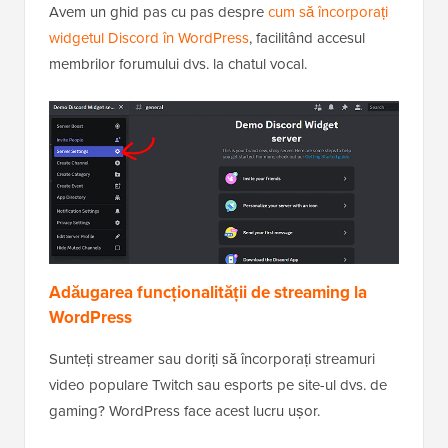
Avem un ghid pas cu pas despre
cum să încorporați
widgetul Discord în WordPress
, facilitând accesul
membrilor forumului dvs. la chatul vocal.
Adăugarea funcționalității de streaming la
WordPress
Sunteți streamer sau doriți să încorporați streamuri
video populare Twitch sau esports pe site-ul dvs. de
gaming? WordPress face acest lucru ușor.