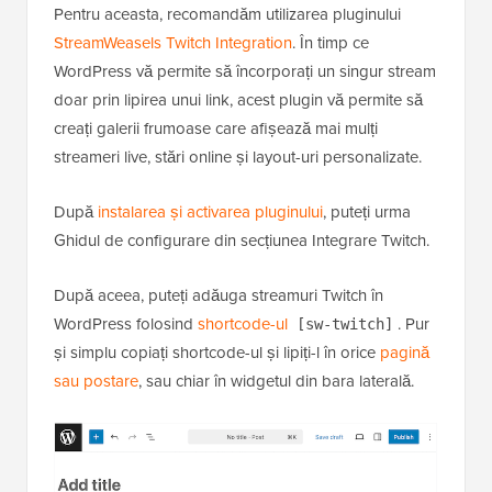
Pentru aceasta, recomandăm utilizarea pluginului
StreamWeasels Twitch Integration
. În timp ce
WordPress vă permite să încorporați un singur stream
doar prin lipirea unui link, acest plugin vă permite să
creați galerii frumoase care afișează mai mulți
streameri live, stări online și layout-uri personalizate.
După
instalarea și activarea pluginului
, puteți urma
Ghidul de configurare din secțiunea Integrare Twitch.
După aceea, puteți adăuga streamuri Twitch în
WordPress folosind
shortcode-ul
. Pur
[sw-twitch]
și simplu copiați shortcode-ul și lipiți-l în orice
pagină
sau postare
, sau chiar în widgetul din bara laterală.