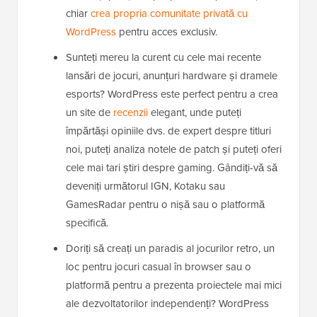
chiar
crea propria comunitate privată cu
WordPress
pentru acces exclusiv.
Sunteți mereu la curent cu cele mai recente
lansări de jocuri, anunțuri hardware și dramele
esports? WordPress este perfect pentru a crea
un site de
recenzii
elegant, unde puteți
împărtăși opiniile dvs. de expert despre titluri
noi, puteți analiza notele de patch și puteți oferi
cele mai tari știri despre gaming. Gândiți-vă să
deveniți următorul IGN, Kotaku sau
GamesRadar pentru o nișă sau o platformă
specifică.
Doriți să creați un paradis al jocurilor retro, un
loc pentru jocuri casual în browser sau o
platformă pentru a prezenta proiectele mai mici
ale dezvoltatorilor independenți? WordPress