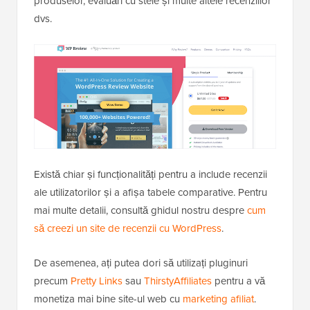
produselor, evaluări cu stele și multe altele recenziilor
dvs.
Există chiar și funcționalități pentru a include recenzii
ale utilizatorilor și a afișa tabele comparative. Pentru
mai multe detalii, consultă ghidul nostru despre
cum
să creezi un site de recenzii cu WordPress
.
De asemenea, ați putea dori să utilizați pluginuri
precum
Pretty Links
sau
ThirstyAffiliates
pentru a vă
monetiza mai bine site-ul web cu
marketing afiliat
.