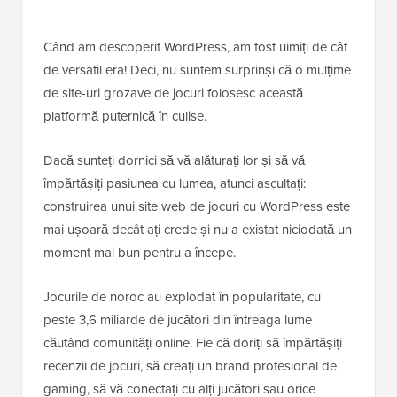
Când am descoperit WordPress, am fost uimiți de cât
de versatil era! Deci, nu suntem surprinși că o mulțime
de site-uri grozave de jocuri folosesc această
platformă puternică în culise.
Dacă sunteți dornici să vă alăturați lor și să vă
împărtășiți pasiunea cu lumea, atunci ascultați:
construirea unui site web de jocuri cu WordPress este
mai ușoară decât ați crede și nu a existat niciodată un
moment mai bun pentru a începe.
Jocurile de noroc au explodat în popularitate, cu
peste 3,6 miliarde de jucători din întreaga lume
căutând comunități online. Fie că doriți să împărtășiți
recenzii de jocuri, să creați un brand profesional de
gaming, să vă conectați cu alți jucători sau orice