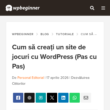
WPBEGINNER
BLOG
TUTORIALE
CUM SĂ CREAȚI UN SITE DE JOCURI CU WORDPRESS (PAS CU PAS)
Cum să creați un site de
jocuri cu WordPress (Pas cu
Pas)
De
Personal Editorial
|
17 aprilie 2026
|
Dezvăluirea
Cititorilor