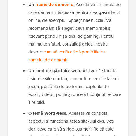
Un
nume de domeniu
.
Acesta va fi numele pe
care oamenii îl tastează pentru a vă găsi site-ul
online, de exemplu,
. Vă
wpbeginner.com
recomandăm să alegeți ceva memorabil și
relevant pentru nișa dvs. de gaming. Pentru
mai multe sfaturi, consultați ghidul nostru
despre
cum să verificați disponibilitatea
numelui de domeniu
.
Un cont de găzduire web.
Aici vor fi stocate
fișierele site-ului tău, cum ar fi recenziile tale de
jocuri, postările de pe forum, capturile de
ecran, videoclipurile și orice alt conținut pe care
îl publici.
O temă WordPress.
Aceasta va controla
aspectul și funcționalitatea site-ului dvs. Veți
dori ceva care să strige „gamer”, fie că este