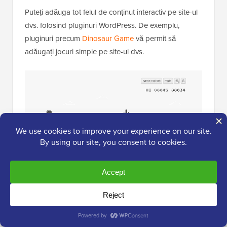
Puteți adăuga tot felul de conținut interactiv pe site-ul
dvs. folosind pluginuri WordPress. De exemplu,
pluginuri precum
Dinosaur Game
vă permit să
adăugați jocuri simple pe site-ul dvs.
Pentru a instala pluginul, consultați ghidul nostru pas
cu pas despre
cum să instalați un plugin WordPress
.
Dacă doriți să transformați site-ul dvs. WordPress într-
o platformă de gaming online, recomandăm utilizarea
MyArcadePlugin
. Este un plugin premium utilizat de