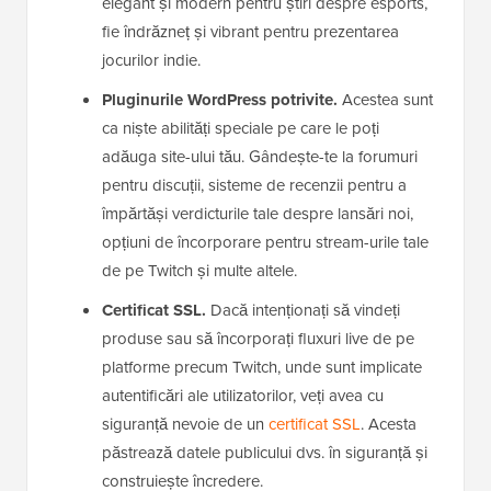
elegant și modern pentru știri despre esports,
fie îndrăzneț și vibrant pentru prezentarea
jocurilor indie.
Pluginurile WordPress potrivite.
Acestea sunt
ca niște abilități speciale pe care le poți
adăuga site-ului tău. Gândește-te la forumuri
pentru discuții, sisteme de recenzii pentru a
împărtăși verdicturile tale despre lansări noi,
opțiuni de încorporare pentru stream-urile tale
de pe Twitch și multe altele.
Certificat SSL.
Dacă intenționați să vindeți
produse sau să încorporați fluxuri live de pe
platforme precum Twitch, unde sunt implicate
autentificări ale utilizatorilor, veți avea cu
siguranță nevoie de un
certificat SSL
. Acesta
păstrează datele publicului dvs. în siguranță și
construiește încredere.