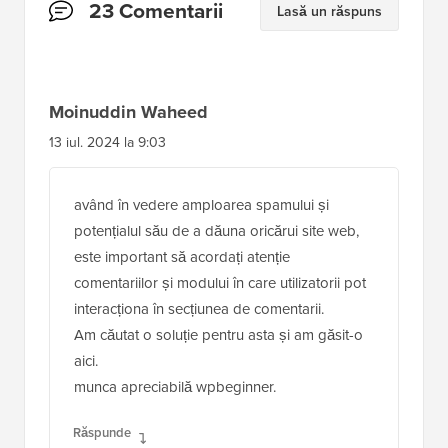
Interacțiuni
23 Comentarii
Lasă un răspuns
cu
cititorii
Moinuddin Waheed
13 iul. 2024 la 9:03
având în vedere amploarea spamului și
potențialul său de a dăuna oricărui site web,
este important să acordați atenție
comentariilor și modului în care utilizatorii pot
interacționa în secțiunea de comentarii.
Am căutat o soluție pentru asta și am găsit-o
aici.
munca apreciabilă wpbeginner.
Răspunde