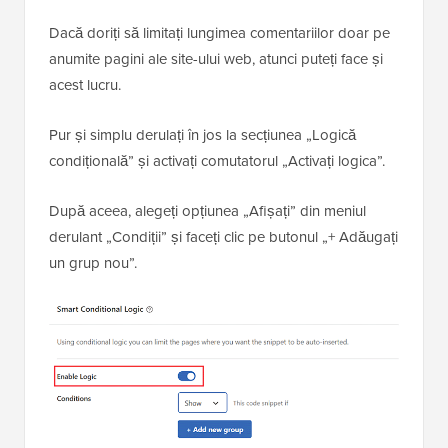
Dacă doriți să limitați lungimea comentariilor doar pe
anumite pagini ale site-ului web, atunci puteți face și
acest lucru.
Pur și simplu derulați în jos la secțiunea „Logică
condițională” și activați comutatorul „Activați logica”.
După aceea, alegeți opțiunea „Afișați” din meniul
derulant „Condiții” și faceți clic pe butonul „+ Adăugați
un grup nou”.