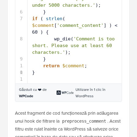
under 5000 characters.'
);
6
}
7
if
( 
strlen
( 
$comment
[
'comment_content'
] ) < 
60 ) {
8
wp_die(
'Comment is too 
short. Please use at least 60 
characters.'
);
9
}
1
return
$comment
;
0
1
}
1
Găzduit cu ❤️ de
Utilizare în 1 clic în
WPCode
WordPress
Acest fragment de cod funcționează prin adăugarea
unui hook de filtrare la
. Acest
preprocess_comment
filtru este rulat înainte ca WordPress să salveze orice
comentarii în baza de date sau să efectueze orice