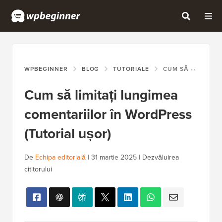
WPBEGINNER
BLOG
TUTORIALE
CUM SĂ LIMITAȚI LUNGIMEA COMENTARIILOR ÎN WORDPRESS (TUTORIAL UȘOR)
Cum să limitați lungimea
comentariilor în WordPress
(Tutorial ușor)
De
Echipa editorială
|
31 martie 2025
|
Dezvăluirea
cititorului