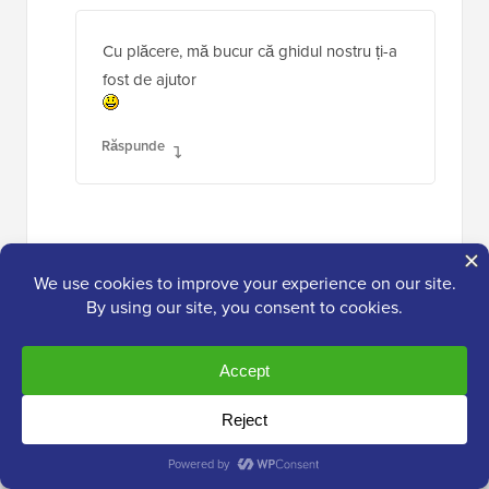
Cu plăcere, mă bucur că ghidul nostru ți-a
fost de ajutor
Răspunde
Efe Obasuyi
16 decembrie 2019 la 3:42
Pentru informarea dumneavoastră, „Control
Comment Length” nu mai este pe directorul
WordPress. Mulțumesc
Răspunde