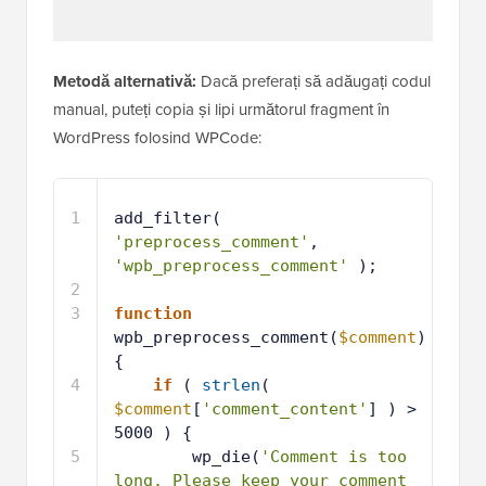
Metodă alternativă:
Dacă preferați să adăugați codul
manual, puteți copia și lipi următorul fragment în
WordPress folosind WPCode:
1
add_filter( 
'preprocess_comment'
, 
'wpb_preprocess_comment'
);
2
3
function
wpb_preprocess_comment(
$comment
) 
{
4
if
( 
strlen
( 
$comment
[
'comment_content'
] ) > 
5000 ) {
5
wp_die(
'Comment is too 
long. Please keep your comment 