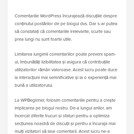
Comentariile WordPress încurajează discuțiile despre
conținutul postărilor de pe blogul dvs. Dar s-ar putea
să constatați că comentariile irelevante, scurte sau
prea lungi nu sunt foarte utile.
Limitarea lungimii comentariilor poate preveni spam-
ul, îmbunătăți lizibilitatea și asigura că contribuțiile
utilizatorilor rămân valoroase. Acest lucru poate duce
la interacțiuni mai semnificative și la o experiență mai
bună a utilizatorului.
La WPBeginner, folosim comentariile pentru a crește
implicarea pe blogul nostru. De-a lungul anilor, am
încercat diferite trucuri și sfaturi pentru a optimiza
secțiunea noastră de discuții și pentru a încuraja mai
mulți vizitatori să lase comentarii. Acest lucru ne-a