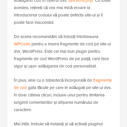
adăugând cod în fișierul dvs.
functions.php
. Cu toate
acestea, rețineți că cea mai mică eroare la
introducerea codului vă poate defecta site-ul și îl
poate face inaccesibil.
De aceea recomandăm să folosiți întotdeauna
WPCode
pentru a insera fragmente de cod pe site-ul
dvs. WordPress. Este cel mai bun plugin pentru
fragmente de cod WordPress de pe piață, care face
sigur și ușor adăugarea de cod personalizat.
În plus, vine cu o bibliotecă încorporată de
fragmente
de cod
gata făcute pe care le adăugați pe site-ul dvs.
în doar câteva clicuri, inclusiv unul pentru limitarea
lungimii comentariilor și afișarea numărului de
caractere.
Mai întâi, trebuie să instalați și să activați pluginul