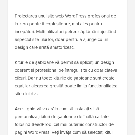
Proiectarea unui site web WordPress profesional de
la zero poate fi copleșitoare, mai ales pentru
începători. Mulți utilizatori petrec săptămâni ajustând
aspectul site-ului lor, doar pentru a ajunge cu un
design care arată amatoricesc.
Kiturile de șabloane vă permit să aplicați un design
coerent și profesional pe întregul site cu doar câteva
clicuri. Dar nu toate kiturile de șabloane sunt create
egal, iar alegerea greșită poate limita funcționalitatea
site-ului dvs.
Acest ghid vă va arăta cum să instalați și să
personalizați kituri de șabloane de înaltă calitate
folosind SeedProd, cel mai puternic constructor de
pagini WordPress. Veți învăța cum să selectați kitul