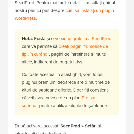
SeedProd. Pentru mai multe detalii, consultați ghidul
nostru pas cu pas despre
cum să instalați un plugin
WordPress
.
Notă:
Există și o
versiune gratuită a SeedProd
care vă permite să
creați pagini frumoase de
tip „în curând”
, pagini de întreținere și multe
altele, indiferent de bugetul dvs.
Cu toate acestea, în acest ghid, vom folosi
pluginul premium, deoarece are o mulțime de
kituri de șabloane diferite. Doar fiți conștient
că veți avea nevoie de un plan
Pro sau
superior
pentru a utiliza kiturile de șabloane.
După activare, accesați
SeedProd » Setări
și
introduceți cheia de licență.