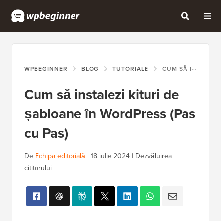
WPBEGINNER
BLOG
TUTORIALE
CUM SĂ INSTALEZI KITURI DE ȘABLOANE ÎN WORDPRESS (PAS CU PAS)
Cum să instalezi kituri de
șabloane în WordPress (Pas
cu Pas)
De
Echipa editorială
|
18 iulie 2024
|
Dezvăluirea
cititorului