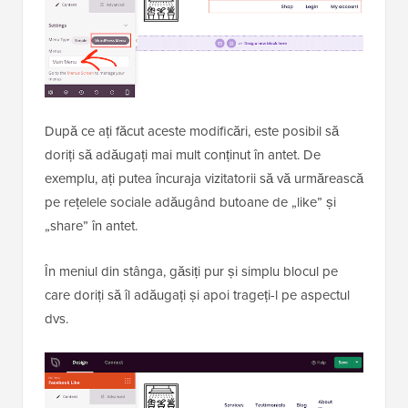
După ce ați făcut aceste modificări, este posibil să
doriți să adăugați mai mult conținut în antet. De
exemplu, ați putea încuraja vizitatorii să vă urmărească
pe rețelele sociale adăugând butoane de „like” și
„share” în antet.
În meniul din stânga, găsiți pur și simplu blocul pe
care doriți să îl adăugați și apoi trageți-l pe aspectul
dvs.