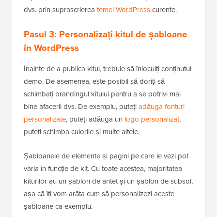
dvs. prin suprascrierea
temei WordPress
curente.
Pasul 3: Personalizați kitul de șabloane
în WordPress
Înainte de a publica kitul, trebuie să înlocuiți conținutul
demo. De asemenea, este posibil să doriți să
schimbați brandingul kitului pentru a se potrivi mai
bine afacerii dvs. De exemplu, puteți
adăuga fonturi
personalizate
, puteți adăuga un
logo personalizat
,
puteți schimba culorile și multe altele.
Șabloanele de elemente și pagini pe care le vezi pot
varia în funcție de kit. Cu toate acestea, majoritatea
kiturilor au un șablon de antet și un șablon de subsol,
așa că îți vom arăta cum să personalizezi aceste
șabloane ca exemplu.