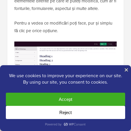
elementele diferite pe care le puteți modifica, cum ar fi
fonturile, formularele, aspectul și multe altele.
Pentru a vedea ce modificări poți face, pur și simplu
fă clic pe orice opțiune.
Acum puteți ajusta setările acestuia. De exemplu,
puteți schimba culorile utilizate pentru antetele kitului,
textul paragrafelor, linkurile și multe altele.
SeedProd va aplica automat aceste modificări în
întregul kit de șabloane.