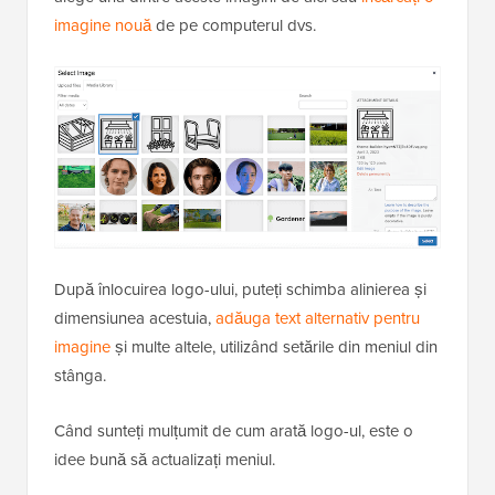
imagine nouă
de pe computerul dvs.
După înlocuirea logo-ului, puteți schimba alinierea și
dimensiunea acestuia,
adăuga text alternativ pentru
imagine
și multe altele, utilizând setările din meniul din
stânga.
Când sunteți mulțumit de cum arată logo-ul, este o
idee bună să actualizați meniul.