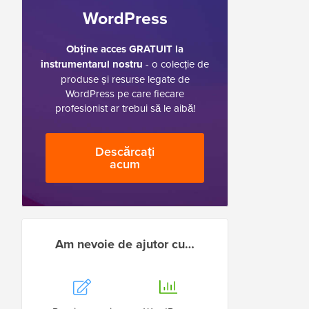
WordPress
Obține acces GRATUIT la
instrumentarul nostru
- o colecție de
produse și resurse legate de
WordPress pe care fiecare
profesionist ar trebui să le aibă!
Descărcați
acum
Am nevoie de ajutor cu…