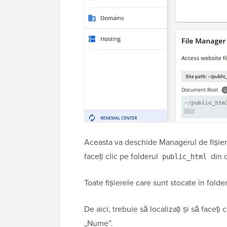
Aceasta va deschide Managerul de fișiere î
faceți clic pe folderul
din c
public_html
Toate fișierele care sunt stocate în folde
De aici, trebuie să localizați și să faceți
„Nume”.