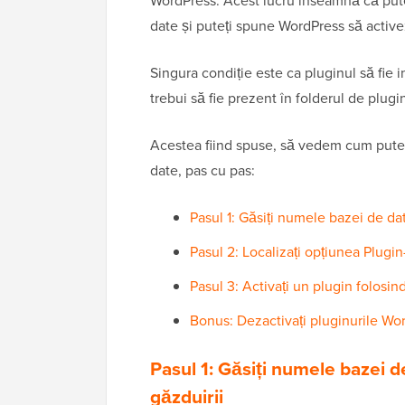
WordPress. Acest lucru înseamnă că puteț
date și puteți spune WordPress să active
Singura condiție este ca pluginul să fie 
trebui să fie prezent în folderul de plugi
Acestea fiind spuse, să vedem cum puteț
date, pas cu pas:
Pasul 1: Găsiți numele bazei de da
Pasul 2: Localizați opțiunea Plug
Pasul 3: Activați un plugin folos
Bonus: Dezactivați pluginurile Wo
Pasul 1: Găsiți numele bazei d
găzduirii