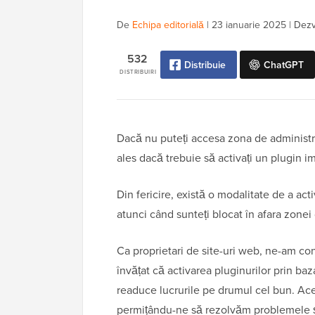
De
Echipa editorială
|
23 ianuarie 2025
|
Dezvă
532
Distribuie
ChatGPT
DISTRIBUIRI
Dacă nu puteți accesa zona de administra
ales dacă trebuie să activați un plugin im
Din fericire, există o modalitate de a act
atunci când sunteți blocat în afara zonei
Ca proprietari de site-uri web, ne-am c
învățat că activarea pluginurilor prin ba
readuce lucrurile pe drumul cel bun. Ace
permițându-ne să rezolvăm problemele și 