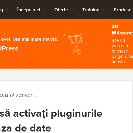
og
Începe aici
Oferte
Training
Produse
30
Milioane
 aveți cea mai mare nevoie.
Site-uri
web care
dPress
folosesc
plugin-urile
noastre
UM SĂ ACTIVAȚI / SĂ ACTIVAȚI PLUGINURILE WORDPRESS DIN BAZA DE DATE
să activați pluginurile
za de date