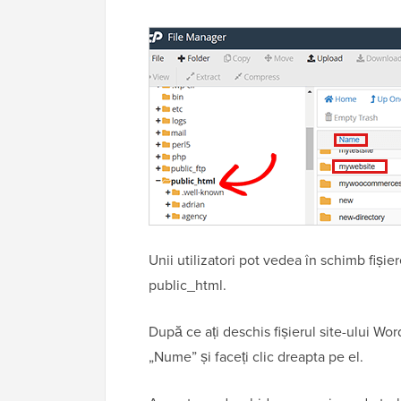
Unii utilizatori pot vedea în schimb fișier
public_html.
După ce ați deschis fișierul site-ului Word
„Nume” și faceți clic dreapta pe el.