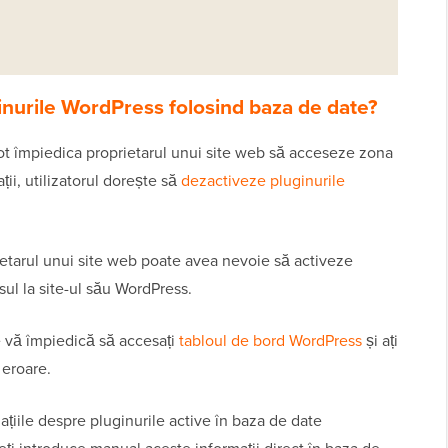
ginurile WordPress folosind baza de date?
t împiedica proprietarul unui site web să acceseze zona
ii, utilizatorul dorește să
dezactiveze pluginurile
rietarul unui site web poate avea nevoie să activeze
sul la site-ul său WordPress.
 vă împiedică să accesați
tabloul de bord WordPress
și ați
 eroare.
țiile despre pluginurile active în baza de date