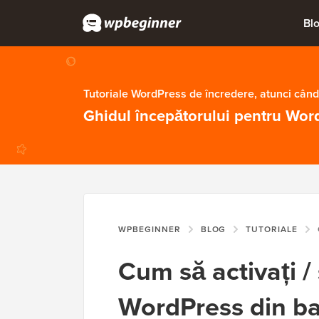
Bl
Tutoriale WordPress de încredere, atunci când
Ghidul începătorului pentru Wor
WPBEGINNER
BLOG
TUTORIALE
C
Cum să activați / 
WordPress din ba