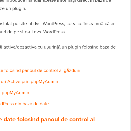
i introduce manual aceste informații direct în baza de
ze un plugin.
instalat pe site-ul dvs. WordPress, ceea ce înseamnă că ar
nuri de pe site-ul dvs. WordPress.
i activa/dezactiva cu ușurință un plugin folosind baza de
te folosind panoul de control al găzduirii
in-uri Active prin phpMyAdmin
ind phpMyAdmin
rdPress din baza de date
e date folosind panoul de control al