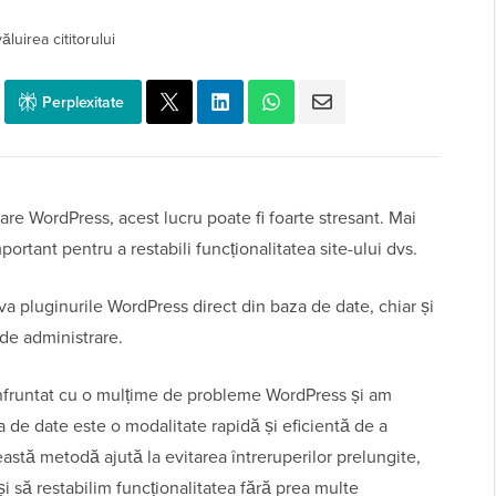
luirea cititorului
Perplexitate
re WordPress, acest lucru poate fi foarte stresant. Mai
portant pentru a restabili funcționalitatea site-ului dvs.
iva pluginurile WordPress direct din baza de date, chiar și
 de administrare.
onfruntat cu o mulțime de probleme WordPress și am
za de date este o modalitate rapidă și eficientă de a
astă metodă ajută la evitarea întreruperilor prelungite,
să restabilim funcționalitatea fără prea multe