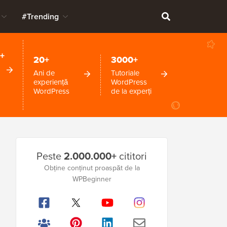
#Trending
+
20+
3000+
Ani de
Tutoriale
experiență
WordPress
WordPress
de la experți
Bara
Peste
2.000.000+
cititori
laterală
Obține conținut proaspăt de la
principală
WPBeginner