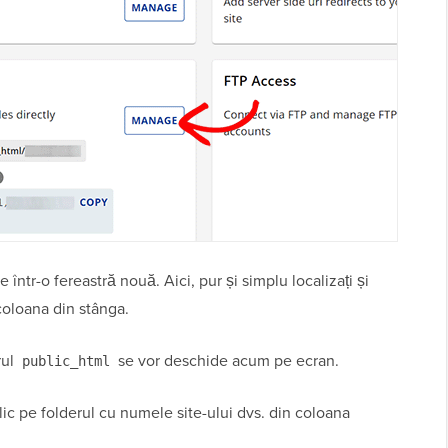
ntr-o fereastră nouă. Aici, pur și simplu localizați și
oloana din stânga.
rul
se vor deschide acum pe ecran.
public_html
 clic pe folderul cu numele site-ului dvs. din coloana