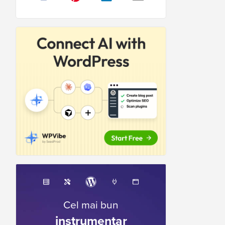
Cel mai bun
instrumentar