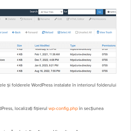
ele și folderele WordPress instalate în interiorul folderului
Press, localizați fișierul
wp-config.php
în secțiunea