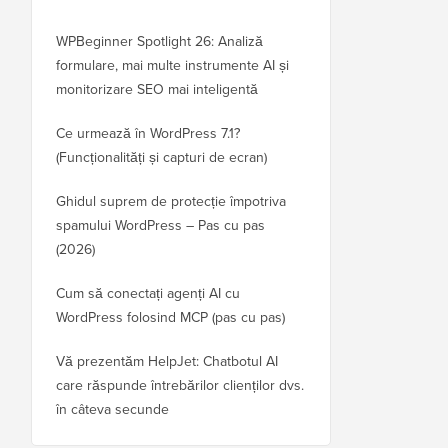
WPBeginner Spotlight 26: Analiză
formulare, mai multe instrumente AI și
monitorizare SEO mai inteligentă
Ce urmează în WordPress 7.1?
(Funcționalități și capturi de ecran)
Ghidul suprem de protecție împotriva
spamului WordPress – Pas cu pas
(2026)
Cum să conectați agenți AI cu
WordPress folosind MCP (pas cu pas)
Vă prezentăm HelpJet: Chatbotul AI
care răspunde întrebărilor clienților dvs.
în câteva secunde