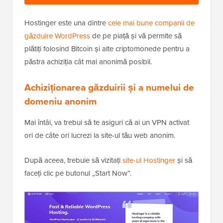
Hostinger este una dintre
cele mai bune companii de
găzduire WordPress
de pe piață și vă permite să
plătiți folosind Bitcoin și alte criptomonede pentru a
păstra achiziția cât mai anonimă posibil.
Achiziționarea găzduirii și a numelui de
domeniu anonim
Mai întâi, va trebui să te asiguri că ai un VPN activat
ori de câte ori lucrezi la site-ul tău web anonim.
După aceea, trebuie să vizitați
site-ul Hostinger
și să
faceți clic pe butonul „Start Now”.