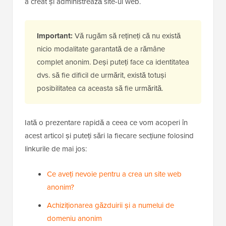
a creat și administrează site-ul web.
Important:
Vă rugăm să rețineți că nu există
nicio modalitate garantată de a rămâne
complet anonim. Deși puteți face ca identitatea
dvs. să fie dificil de urmărit, există totuși
posibilitatea ca aceasta să fie urmărită.
Iată o prezentare rapidă a ceea ce vom acoperi în
acest articol și puteți sări la fiecare secțiune folosind
linkurile de mai jos:
Ce aveți nevoie pentru a crea un site web
anonim?
Achiziționarea găzduirii și a numelui de
domeniu anonim