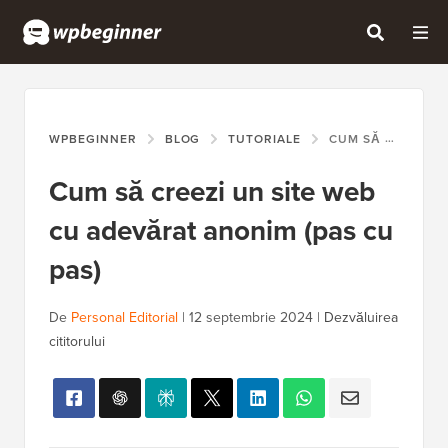
WPBEGINNER
BLOG
TUTORIALE
CUM SĂ CREEZI UN SITE WEB CU ADEVĂRAT ANONIM (PAS CU PAS)
Cum să creezi un site web
cu adevărat anonim (pas cu
pas)
De
Personal Editorial
|
12 septembrie 2024
|
Dezvăluirea
cititorului