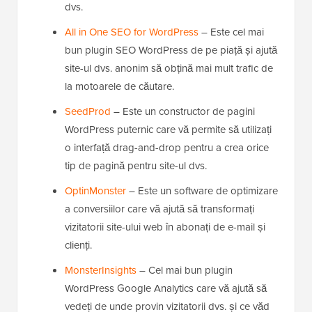
dvs.
All in One SEO for WordPress
– Este cel mai
bun plugin SEO WordPress de pe piață și ajută
site-ul dvs. anonim să obțină mai mult trafic de
la motoarele de căutare.
SeedProd
– Este un constructor de pagini
WordPress puternic care vă permite să utilizați
o interfață drag-and-drop pentru a crea orice
tip de pagină pentru site-ul dvs.
OptinMonster
– Este un software de optimizare
a conversiilor care vă ajută să transformați
vizitatorii site-ului web în abonați de e-mail și
clienți.
MonsterInsights
– Cel mai bun plugin
WordPress Google Analytics care vă ajută să
vedeți de unde provin vizitatorii dvs. și ce văd