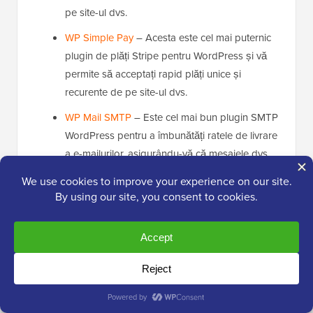
pe site-ul dvs.
WP Simple Pay
– Acesta este cel mai puternic
plugin de plăți Stripe pentru WordPress și vă
permite să acceptați rapid plăți unice și
recurente de pe site-ul dvs.
WP Mail SMTP
– Este cel mai bun plugin SMTP
WordPress pentru a îmbunătăți ratele de livrare
a e-mailurilor, asigurându-vă că mesajele dvs.
importante ajung în siguranță în inboxul
utilizatorului și nu în folderul de spam.
Pentru mai multe recomandări de pluginuri, consultați
lista noastră completă de
pluginuri WordPress
esențiale
pentru orice tip de site web.
Întrebări frecvente despre rularea unui