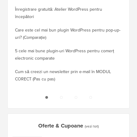
a pierd
Înregistrare gratuită: Atelier WordPress pentru
începători
Cum să 
clasame
Care este cel mai bun plugin WordPress pentru pop-up-
uri? (Comparație)
Cum să 
5 cele mai bune plugin-uri WordPress pentru comerț
Cum să 
electronic comparate
Cum să 
Cum să creezi un newsletter prin e-mail în MODUL
fără ti
CORECT (Pas cu pas)
Oferte & Cupoane
(vezi tot)