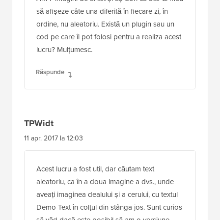
să afișeze câte una diferită în fiecare zi, în
ordine, nu aleatoriu. Există un plugin sau un
cod pe care îl pot folosi pentru a realiza acest
lucru? Mulțumesc.
Răspunde
TPWidt
11 apr. 2017 la 12:03
Acest lucru a fost util, dar căutam text
aleatoriu, ca în a doua imagine a dvs., unde
aveați imaginea dealului și a cerului, cu textul
Demo Text în colțul din stânga jos. Sunt curios
să văd dacă este posibil să am o versiune