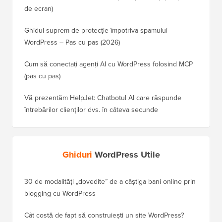
de ecran)
Ghidul suprem de protecție împotriva spamului
WordPress – Pas cu pas (2026)
Cum să conectați agenți AI cu WordPress folosind MCP
(pas cu pas)
Vă prezentăm HelpJet: Chatbotul AI care răspunde
întrebărilor clienților dvs. în câteva secunde
Ghiduri
WordPress Utile
30 de modalități „dovedite” de a câștiga bani online prin
Cum să-
blogging cu WordPress
WordPre
Cât costă de fapt să construiești un site WordPress?
Cum să 