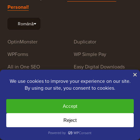
Personal!
OptinMonster
Duplicator
WPForms
WP Simple Pay
All in One SEO
Easy Digital Downloads
MonsterInsights
SearchWP
WP Mail SMTP
RafflePress
Smash Balloon
PushEngage
SeedProd
WP Caritabil
Nameboy
AffiliateWP