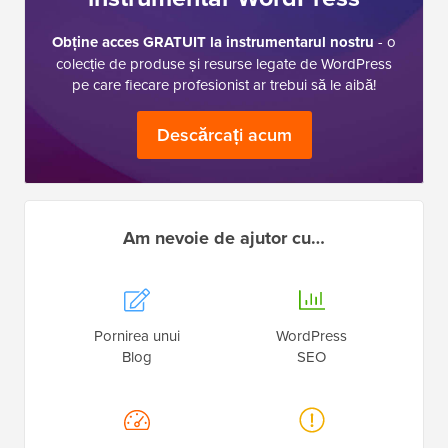
Obține acces GRATUIT la instrumentarul nostru
- o
colecție de produse și resurse legate de WordPress
pe care fiecare profesionist ar trebui să le aibă!
Descărcați acum
Am nevoie de ajutor cu…
Pornirea unui
WordPress
Blog
SEO