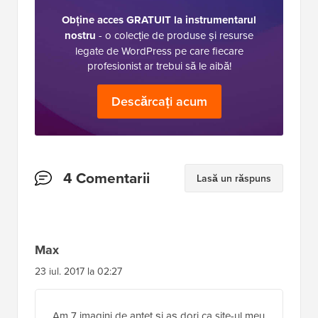
Obține acces GRATUIT la instrumentarul
nostru
- o colecție de produse și resurse
legate de WordPress pe care fiecare
profesionist ar trebui să le aibă!
Descărcați acum
Interacțiuni
4 Comentarii
Lasă un răspuns
cu
cititorii
Max
23 iul. 2017 la 02:27
Am 7 imagini de antet și aș dori ca site-ul meu