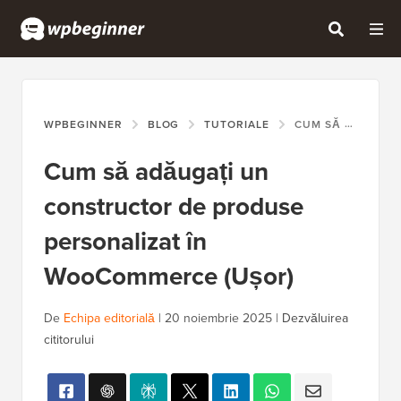
WPBEGINNER
BLOG
TUTORIALE
CUM SĂ ADĂUGAȚI UN CONSTRUCTOR DE PRODUSE PERSONALIZAT ÎN WOOCOMMERCE (UȘOR)
Cum să adăugați un
constructor de produse
personalizat în
WooCommerce (Ușor)
De
Echipa editorială
|
20 noiembrie 2025
|
Dezvăluirea
cititorului