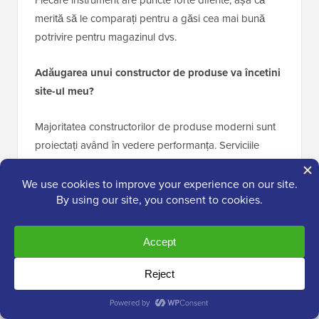
merită să le comparați pentru a găsi cea mai bună
potrivire pentru magazinul dvs.
Adăugarea unui constructor de produse va încetini
site-ul meu?
Majoritatea constructorilor de produse moderni sunt
proiectați având în vedere performanța. Serviciile
bazate pe cloud, cum ar fi Zakeke, gestionează
sarcina grea pe propriile servere, ceea ce
minimizează impactul asupra vitezei site-ului dvs.
Cu toate acestea, utilizarea unui
furnizor de găzduire
WooCommerce
bun este întotdeauna importantă
pentru menținerea timpilor rapizi de încărcare.
Pot folosi un constructor de produse pentru