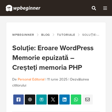
WPBEGINNER
BLOG
TUTORIALE
SOLUȚIE: EROARE WORDPRESS MEMORIE EPUIZATĂ – CREȘTEȚI MEMORIA PHP
Soluție: Eroare WordPress
Memorie epuizată –
Creșteți memoria PHP
De
Personal Editorial
|
11 iunie 2025
|
Dezvăluirea
cititorului