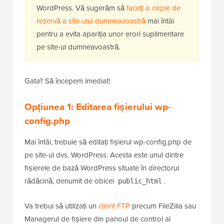
WordPress. Vă sugerăm să
faceți o copie de
rezervă a site-ului dumneavoastră
mai întâi
pentru a evita apariția unor erori suplimentare
pe site-ul dumneavoastră.
Gata? Să începem imediat!
Opțiunea 1:
Editarea fișierului wp-
config.php
Mai întâi, trebuie să editați fișierul wp-config.php de
pe site-ul dvs. WordPress. Acesta este unul dintre
fișierele de bază WordPress situate în directorul
rădăcină, denumit de obicei
.
public_html
Va trebui să utilizați un
client FTP
precum FileZilla sau
Managerul de fișiere din panoul de control al