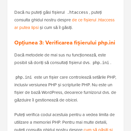
deschide acum din nou site-ul tău WordPress pentru a
vedea dacă eroarea de limită de memorie a dispărut.
Dacă nu puteți găsi fișierul
, puteți
.htaccess
consulta ghidul nostru despre
de ce fișierul .htaccess
ar putea lipsi
și cum să îl găsiți.
Opțiunea 3:
Verificarea fișierului php.ini
Dacă metodele de mai sus nu funcționează, este
posibil să doriți să consultați fișierul dvs.
.
php.ini
este un fișier care controlează setările PHP,
php.ini
inclusiv versiunea PHP și scripturile PHP. Nu este un
fișier de bază WordPress, deoarece furnizorul dvs. de
găzduire îl gestionează de obicei.
Puteți verifica codul acestuia pentru a vedea limita de