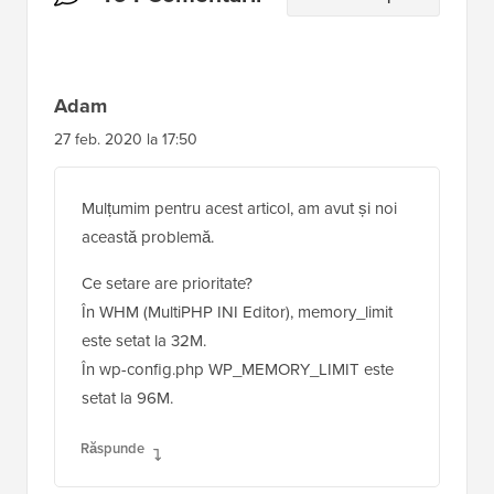
Interacțiuni
464 Comentarii
Lasă un răspuns
cu
cititorii
Adam
27 feb. 2020 la 17:50
Mulțumim pentru acest articol, am avut și noi
această problemă.
Ce setare are prioritate?
În WHM (MultiPHP INI Editor), memory_limit
este setat la 32M.
În wp-config.php WP_MEMORY_LIMIT este
setat la 96M.