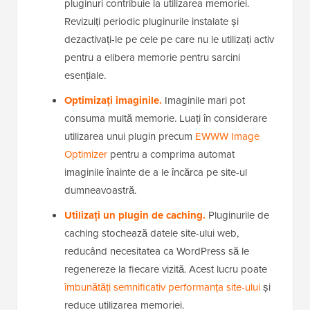
Dezactivați pluginurile neutilizate.
Multe
pluginuri contribuie la utilizarea memoriei.
Revizuiți periodic pluginurile instalate și
dezactivați-le pe cele pe care nu le utilizați activ
pentru a elibera memorie pentru sarcini
esențiale.
Optimizați imaginile.
Imaginile mari pot
consuma multă memorie. Luați în considerare
utilizarea unui plugin precum
EWWW Image
Optimizer
pentru a comprima automat
imaginile înainte de a le încărca pe site-ul
dumneavoastră.
Utilizați un plugin de caching.
Pluginurile de
caching stochează datele site-ului web,
reducând necesitatea ca WordPress să le
regenereze la fiecare vizită. Acest lucru poate