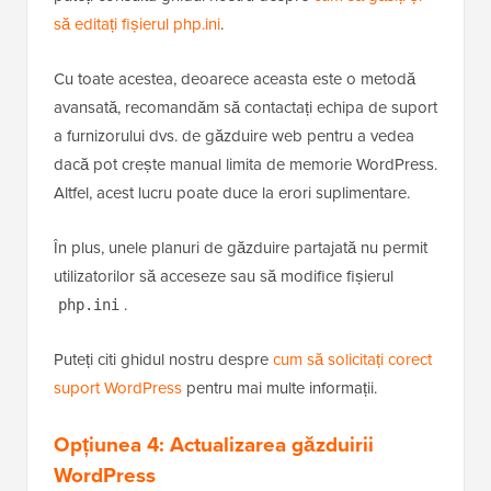
utilizare a memoriei PHP. Pentru mai multe detalii,
puteți consulta ghidul nostru despre
cum să găsiți și
să editați fișierul php.ini
.
Cu toate acestea, deoarece aceasta este o metodă
avansată, recomandăm să contactați echipa de suport
a furnizorului dvs. de găzduire web pentru a vedea
dacă pot crește manual limita de memorie WordPress.
Altfel, acest lucru poate duce la erori suplimentare.
În plus, unele planuri de găzduire partajată nu permit
utilizatorilor să acceseze sau să modifice fișierul
.
php.ini
Puteți citi ghidul nostru despre
cum să solicitați corect
suport WordPress
pentru mai multe informații.