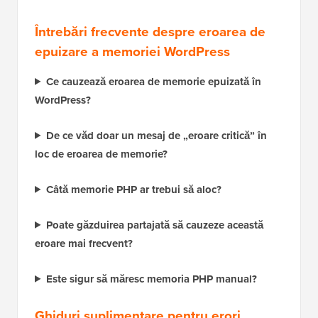
îmbunătăți semnificativ performanța site-ului
și
reduce utilizarea memoriei.
Întrebări frecvente despre eroarea de
epuizare a memoriei WordPress
Ce cauzează eroarea de memorie epuizată în
WordPress?
De ce văd doar un mesaj de „eroare critică” în
loc de eroarea de memorie?
Câtă memorie PHP ar trebui să aloc?
Poate găzduirea partajată să cauzeze această
eroare mai frecvent?
Este sigur să măresc memoria PHP manual?