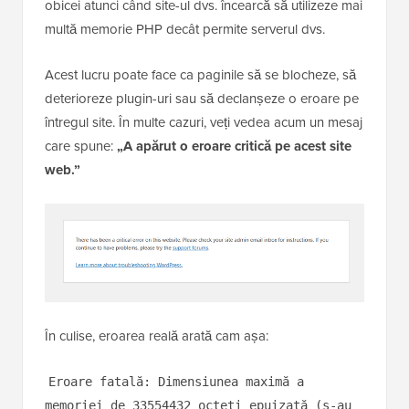
obicei atunci când site-ul dvs. încearcă să utilizeze mai
multă memorie PHP decât permite serverul dvs.
Acest lucru poate face ca paginile să se blocheze, să
deterioreze plugin-uri sau să declanșeze o eroare pe
întregul site. În multe cazuri, veți vedea acum un mesaj
care spune:
„A apărut o eroare critică pe acest site
web.”
În culise, eroarea reală arată cam așa:
Eroare fatală: Dimensiunea maximă a
memoriei de 33554432 octeți epuizată (s-au