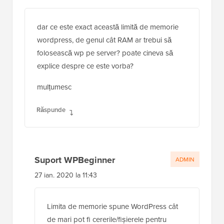
arjun
27 ian. 2020 la 07:44
dar ce este exact această limită de memorie
wordpress, de genul cât RAM ar trebui să
folosească wp pe server? poate cineva să
explice despre ce este vorba?
mulțumesc
Răspunde
Suport WPBeginner
ADMIN
27 ian. 2020 la 11:43