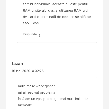
Limita de memorie spune WordPress cât
de mari pot fi cererile/fișierele pentru
sarcini individuale, aceasta nu este pentru
RAM-ul site-ului dvs. și utilizarea RAM-ului
dvs. ar fi determinată de ceea ce se află pe
site-ul dvs.
Răspunde
fazan
16 ian. 2020 la 02:25
mulțumesc wpbeginner
mi-ai rezolvat problema