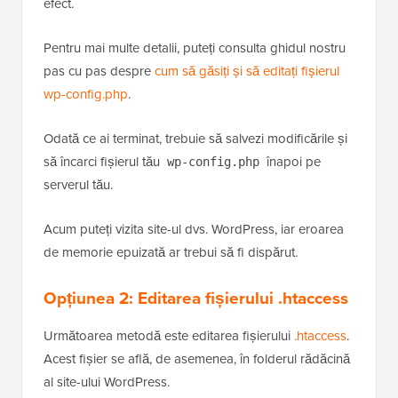
serverului dvs. Dacă gazda dvs. impune o limită
inferioară, această modificare s-ar putea să nu aibă
efect.
Pentru mai multe detalii, puteți consulta ghidul nostru
pas cu pas despre
cum să găsiți și să editați fișierul
wp-config.php
.
Odată ce ai terminat, trebuie să salvezi modificările și
să încarci fișierul tău
înapoi pe
wp-config.php
serverul tău.
Acum puteți vizita site-ul dvs. WordPress, iar eroarea
de memorie epuizată ar trebui să fi dispărut.
Opțiunea 2:
Editarea fișierului .htaccess
Următoarea metodă este editarea fișierului
.htaccess
.