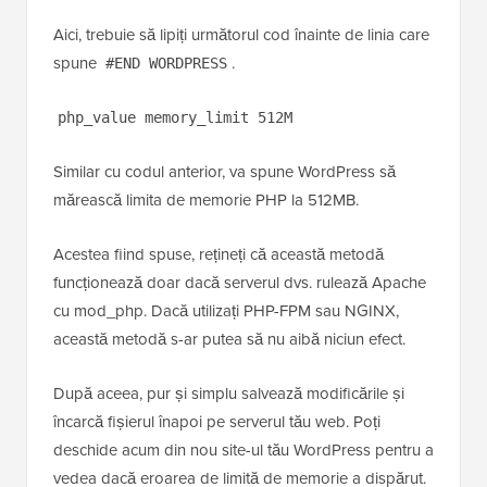
Acest fișier se află, de asemenea, în folderul rădăcină
al site-ului WordPress.
Aici, trebuie să lipiți următorul cod înainte de linia care
spune
.
#END WORDPRESS
php_value memory_limit 512M
Similar cu codul anterior, va spune WordPress să
mărească limita de memorie PHP la 512MB.
Acestea fiind spuse, rețineți că această metodă
funcționează doar dacă serverul dvs. rulează Apache
cu mod_php. Dacă utilizați PHP-FPM sau NGINX,
această metodă s-ar putea să nu aibă niciun efect.
După aceea, pur și simplu salvează modificările și
încarcă fișierul înapoi pe serverul tău web. Poți