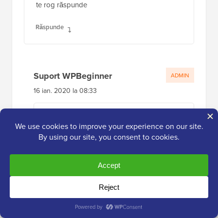
însă am un vps, pot crește mai mult limita de
memorie
te rog răspunde
Răspunde
Suport WPBeginner
ADMIN
16 ian. 2020 la 08:33
Va trebui să contactați furnizorul dvs. de
găzduire pentru a afla ce este disponibil
pentru dvs.
Răspunde