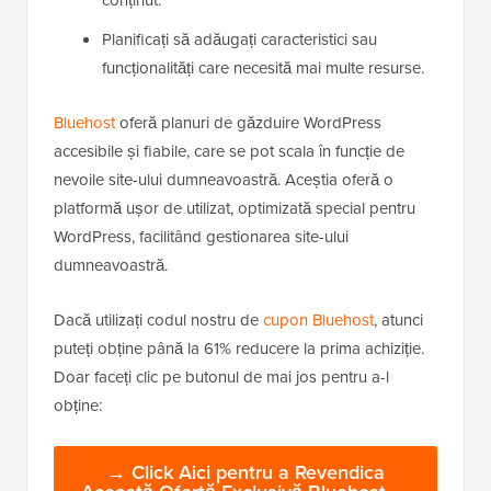
Site-ul dvs. a crescut semnificativ în trafic sau
conținut.
Planificați să adăugați caracteristici sau
funcționalități care necesită mai multe resurse.
Bluehost
oferă planuri de găzduire WordPress
accesibile și fiabile, care se pot scala în funcție de
nevoile site-ului dumneavoastră. Aceștia oferă o
platformă ușor de utilizat, optimizată special pentru
WordPress, facilitând gestionarea site-ului
dumneavoastră.
Dacă utilizați codul nostru de
cupon Bluehost
, atunci
puteți obține până la 61% reducere la prima achiziție.
Doar faceți clic pe butonul de mai jos pentru a-l
obține: