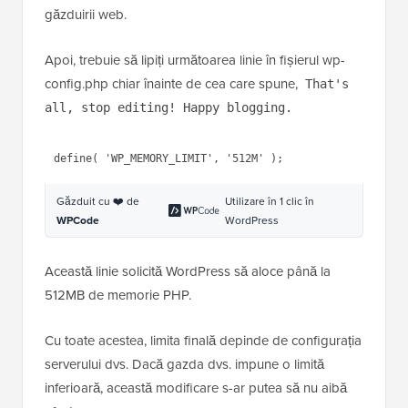
găzduirii web.
Apoi, trebuie să lipiți următoarea linie în fișierul wp-
config.php chiar înainte de cea care spune,
That's
all, stop editing! Happy blogging.
1
define( 
'WP_MEMORY_LIMIT'
, 
'512M'
);
Găzduit cu ❤️ de
Utilizare în 1 clic în
WPCode
WordPress
Această linie solicită WordPress să aloce până la
512MB de memorie PHP.
Cu toate acestea, limita finală depinde de configurația