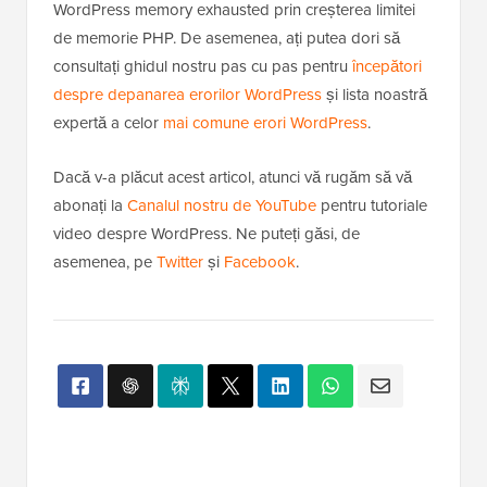
Sperăm că acest articol v-a ajutat să rezolvați eroarea
WordPress memory exhausted prin creșterea limitei
de memorie PHP. De asemenea, ați putea dori să
consultați ghidul nostru pas cu pas pentru
începători
despre depanarea erorilor WordPress
și lista noastră
expertă a celor
mai comune erori WordPress
.
Dacă v-a plăcut acest articol, atunci vă rugăm să vă
abonați la
Canalul nostru de YouTube
pentru tutoriale
video despre WordPress. Ne puteți găsi, de
asemenea, pe
Twitter
și
Facebook
.