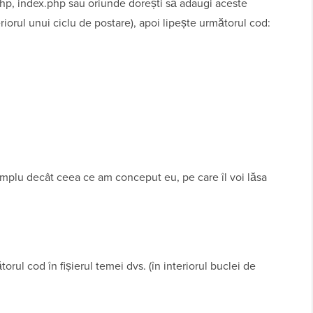
php, index.php sau oriunde dorești să adaugi aceste
eriorul unui ciclu de postare), apoi lipește următorul cod:
implu decât ceea ce am conceput eu, pe care îl voi lăsa
ătorul cod în fișierul temei dvs. (în interiorul buclei de