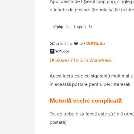
Apoi deschide fișierul loop.php, single.
etichete de postare (trebuie să fie în int
<?php the_tags() ?>
Găzduit cu ❤️ de
WPCode
Utilizare în 1 clic în WordPress
Acest lucru este cu siguranță mult mai s
în această postare pentru cei interesați.
Metodă veche complicată
Tot ce trebuie să faceți este să lipiți urm
postare):