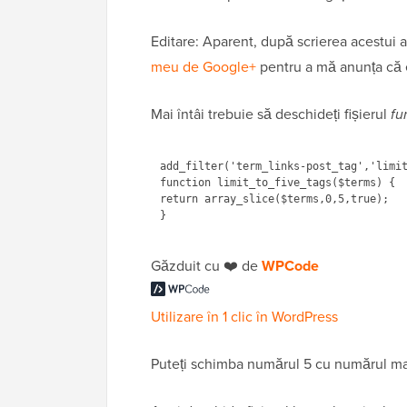
Editare: Aparent, după scrierea acestui 
meu de Google+
pentru a mă anunța că e
Mai întâi trebuie să deschideți fișierul
fu
add_filter('term_links-post_tag','limit
function limit_to_five_tags($terms) {

return array_slice($terms,0,5,true);

Găzduit cu ❤️ de
WPCode
Utilizare în 1 clic în WordPress
Puteți schimba numărul 5 cu numărul ma