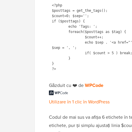
<?php

$posttags = get_the_tags();

$count=0; $sep='';

if ($posttags) {

	echo 'Tags: ';

	foreach($posttags as $tag) {

		$count++;

		echo $sep . '<a href="'.get_tag_link($tag->term_id).'">'.$tag->name.'</a>';

$sep = ', ';

		if( $count > 5 ) break; //change the number to adjust the count

	}

}

Găzduit cu ❤️ de
WPCode
Utilizare în 1 clic în WordPress
Codul de mai sus va afișa 6 etichete în t
etichete, pur și simplu ajustați linia $co