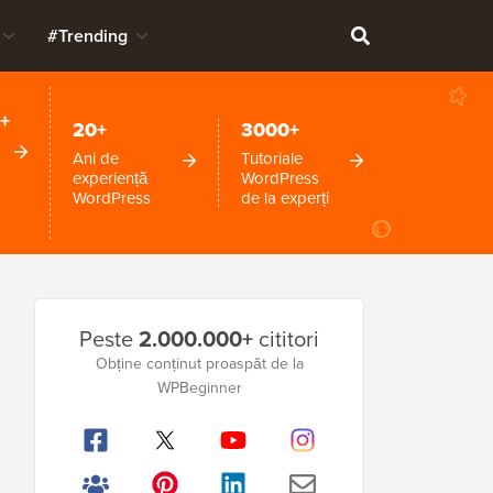
#Trending
+
20+
3000+
Ani de
Tutoriale
experiență
WordPress
WordPress
de la experți
Bara
Peste
2.000.000+
cititori
laterală
Obține conținut proaspăt de la
WPBeginner
principală