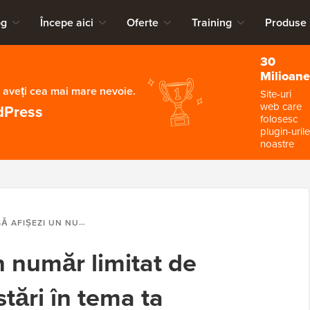
og
Începe aici
Oferte
Training
Produse
30
Milioane
 aveți cea mai mare nevoie.
Site-uri
web care
dPress
folosesc
plugin-urile
noastre
UMĂR LIMITAT DE ETICHETE DUPĂ POSTĂRI ÎN TEMA TA WORDPRESS
n număr limitat de
tări în tema ta