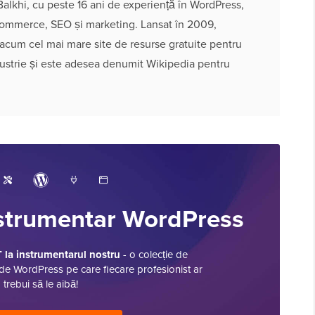
alkhi, cu peste 16 ani de experiență în WordPress,
ommerce, SEO și marketing. Lansat în 2009,
cum cel mai mare site de resurse gratuite pentru
ustrie și este adesea denumit Wikipedia pentru
strumentar WordPress
la instrumentarul nostru
- o colecție de
de WordPress pe care fiecare profesionist ar
trebui să le aibă!