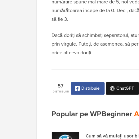
numărare spune mai mare de 5, noi vedem
numărătoarea începe de la 0. Deci, dacă d
să fie 3.
Dacă doriți să schimbați separatorul, atu
prin virgule. Puteți, de asemenea, să per
orice altceva doriți.
57
Distribuie
ChatGPT
DISTRIBUIRI
Popular pe WPBeginner
A
Cum să vă mutați ușor b