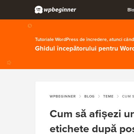
Bl
Tutoriale WordPress de încredere, atunci când
Ghidul începătorului pentru Wor
WPBEGINNER
BLOG
TEME
CUM SĂ AFIȘEZI UN N
Cum să afișezi u
etichete după pos