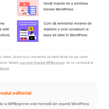
faceți înainte de a schimba
temele WordPress
rea
Cum să remediezi eroarea de
e atât
stabilire a unei conexiuni la
otive)
baza de date în WordPress
 cititori. Acest lucru înseamnă că dacă faceți clic pe unele
ision. Vedeți
cum este finanțat WPBeginner
, de ce contează și
torial
.
alul editorial
 de la WPBeginner este formată din experți WordPress