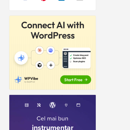
Cel mai bun
instrumentar