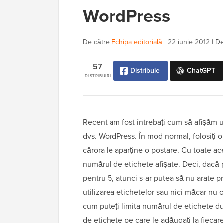
WordPress
De către
Echipa editorială
|
22 iunie 2012
|
De
57
Distribuie
ChatGPT
DISTRIBUIRI
Recent am fost întrebați cum să afișăm u
dvs. WordPress. În mod normal, folosiți o
cărora le aparține o postare. Cu toate ac
numărul de etichete afișate. Deci, dacă p
pentru 5, atunci s-ar putea să nu arate p
utilizarea etichetelor sau nici măcar nu o
cum puteți limita numărul de etichete du
de etichete pe care le adăugați la fiecar