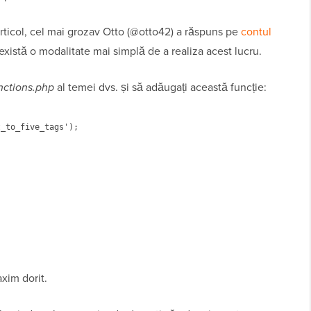
articol, cel mai grozav Otto (@otto42) a răspuns pe
contul
xistă o modalitate mai simplă de a realiza acest lucru.
nctions.php
al temei dvs. și să adăugați această funcție:
_to_five_tags');

xim dorit.