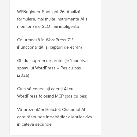
WPBeginner Spotlight 26: Analiză
formulare, mai multe instrumente AI și
monitorizare SEO mai inteligentă
Ce urmează în WordPress 7.1?
(Funcționalități și capturi de ecran)
Ghidul suprem de protecție împotriva
spamului WordPress – Pas cu pas
(2026)
Cum să conectați agenți AI cu
WordPress folosind MCP (pas cu pas)
Vă prezentăm HelpJet: Chatbotul AI
care răspunde întrebărilor clienților dvs.
în câteva secunde