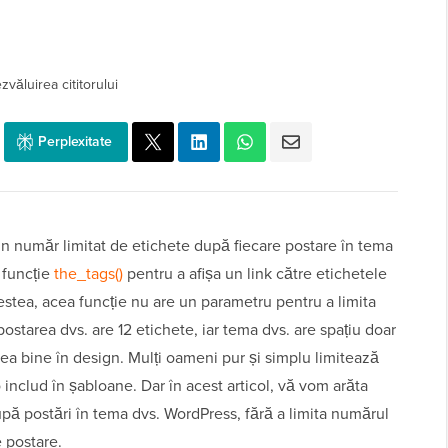
zvăluirea cititorului
Perplexitate
n număr limitat de etichete după fiecare postare în tema
 funcție
the_tags()
pentru a afișa un link către etichetele
estea, acea funcție nu are un parametru pentru a limita
ostarea dvs. are 12 etichete, iar tema dvs. are spațiu doar
rea bine în design. Mulți oameni pur și simplu limitează
 includ în șabloane. Dar în acest articol, vă vom arăta
pă postări în tema dvs. WordPress, fără a limita numărul
e postare.