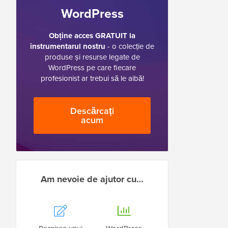
WordPress
Obține acces GRATUIT la
instrumentarul nostru
- o colecție de
produse și resurse legate de
WordPress pe care fiecare
profesionist ar trebui să le aibă!
Descărcați
acum
Am nevoie de ajutor cu…