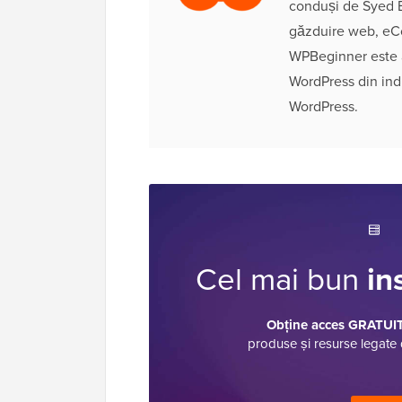
conduși de Syed B
găzduire web, eC
WPBeginner este a
WordPress din ind
WordPress.
Cel mai bun
in
Obține acces GRATUIT 
produse și resurse legate 