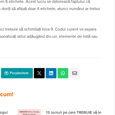
 6 etichete. Acest lucru se datorează faptului că
oriți să afișați doar 4 etichete, atunci numărul ar trebui
nci trebuie să schimbați linia 9. Codul curent va separa
sonalizați stilul adăugând div-uri, elemente de listă sau
Perplexitate
cum!
logul
13 lucruri pe care TREBUIE să le