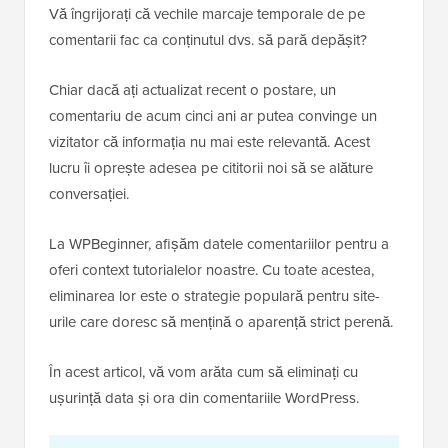
Vă îngrijorați că vechile marcaje temporale de pe
comentarii fac ca conținutul dvs. să pară depășit?
Chiar dacă ați actualizat recent o postare, un
comentariu de acum cinci ani ar putea convinge un
vizitator că informația nu mai este relevantă. Acest
lucru îi oprește adesea pe cititorii noi să se alăture
conversației.
La WPBeginner, afișăm datele comentariilor pentru a
oferi context tutorialelor noastre. Cu toate acestea,
eliminarea lor este o strategie populară pentru site-
urile care doresc să mențină o aparență strict perenă.
În acest articol, vă vom arăta cum să eliminați cu
ușurință data și ora din comentariile WordPress.