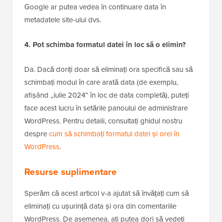
Google ar putea vedea în continuare data în
metadatele site-ului dvs.
4. Pot schimba formatul datei în loc să o elimin?
Da. Dacă doriți doar să eliminați ora specifică sau să
schimbați modul în care arată data (de exemplu,
afișând „iulie 2024” în loc de data completă), puteți
face acest lucru în setările panoului de administrare
WordPress. Pentru detalii, consultați ghidul nostru
despre
cum să schimbați formatul datei și orei în
WordPress
.
Resurse suplimentare
Sperăm că acest articol v-a ajutat să învățați cum să
eliminați cu ușurință data și ora din comentariile
WordPress. De asemenea, ați putea dori să vedeți