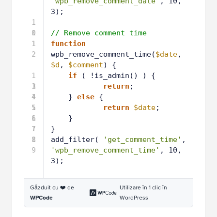
'wpb_remove_comment_date'
, 10, 
3);
1
0
1
// Remove comment time
1
1
function
2
wpb_remove_comment_time(
$date
, 
$d
, 
$comment
) { 
1
if
( !is_admin() ) {
3
1
return
;
4
1
} 
else
{ 
5
1
return
$date
;
6
1
}
7
1
}
8
1
add_filter( 
'get_comment_time'
, 
9
'wpb_remove_comment_time'
, 10, 
3);
Găzduit cu ❤️ de
Utilizare în 1 clic în
WPCode
WordPress