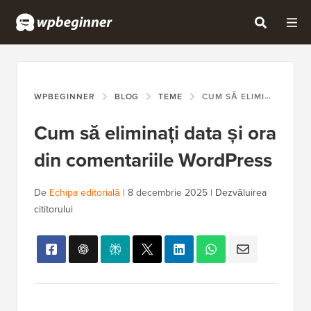
WPBEGINNER
BLOG
TEME
CUM SĂ ELIMINAȚI DATA ȘI ORA DIN COMENTARIILE WORDPRESS
Cum să eliminați data și ora
din comentariile WordPress
De
Echipa editorială
|
8 decembrie 2025
|
Dezvăluirea
cititorului