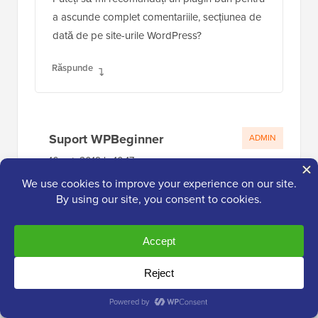
a ascunde complet comentariile, secțiunea de
dată de pe site-urile WordPress?
Răspunde
Suport WPBeginner
ADMIN
16 oct. 2019 la 10:17
Dacă doriți să eliminați complet
comentariile, ar trebui să consultați articolul
de aici:
https://www.wpbeginner.com/wp-
tutorials/how-to-completely-disable-
comments-in-wordpress/
Răspunde