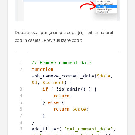
După aceea, pur și simplu copiați și lipiți următorul
cod în caseta „Previzualizare cod”:
1
// Remove comment date
2
function
wpb_remove_comment_date(
$date
, 
$d
, 
$comment
) { 
3
if
( !is_admin() ) {
4
return
;
5
} 
else
{ 
6
return
$date
;
7
}
8
}
9
add_filter( 
'get_comment_date'
, 