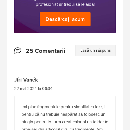
profesionist ar trebui să le aibă!
Descărcați acum
Interacțiuni
25 Comentarii
Lasă un răspuns
cu
cititorii
Jiří Vaněk
22 mai 2024 la 06:34
Îmi plac fragmentele pentru simplitatea lor și
pentru că nu trebuie neapărat să folosesc un
plugin pentru tot. Am creat chiar și un folder în
browser din articolul dvs. cu fragmente. Am