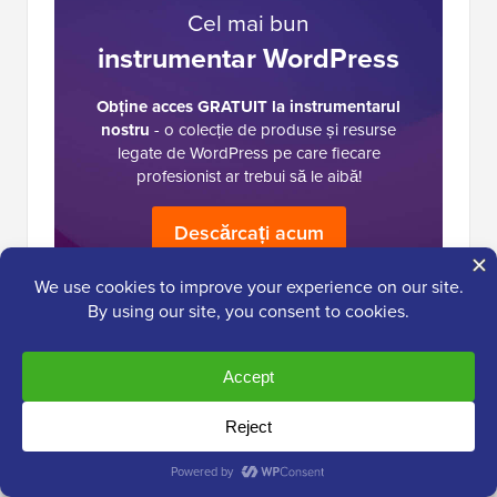
Cel mai bun
instrumentar WordPress
Obține acces GRATUIT la instrumentarul
nostru
- o colecție de produse și resurse
legate de WordPress pe care fiecare
profesionist ar trebui să le aibă!
Descărcați acum
Interacțiuni
222 Comentarii
Lasă un răspuns
cu
cititorii
Echipa WPBeginner