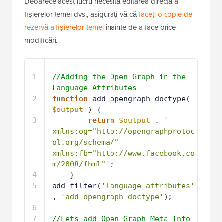
Deoarece acest lucru necesită editarea directă a
fișierelor temei dvs., asigurați-vă că
faceți o copie de
rezervă a fișierelor temei
înainte de a face orice
modificări.
1
//Adding the Open Graph in the 
Language Attributes
2
function
add_opengraph_doctype( 
$output
) {
3
return
$output
. 
' 
xmlns:og="http://opengraphprotoc
ol.org/schema/" 
xmlns:fb="http://www.facebook.co
m/2008/fbml"'
;
4
}
5
add_filter(
'language_attributes'
, 
'add_opengraph_doctype'
);
6
7
//Lets add Open Graph Meta Info