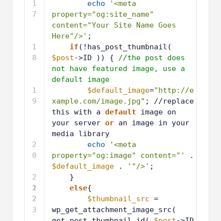
1
echo
'<meta 
7
property="og:site_name" 
content="Your Site Name Goes 
Here"/>'
;
1
if
(!has_post_thumbnail( 
8
$post
->ID )) { 
//the post does 
not have featured image, use a 
default image
1
$default_image
=
"http://e
9
xample.com/image.jpg"
; //replace 
this with a 
default
image on 
your server 
or
an image in your 
media library
2
echo
'<meta 
0
property="og:image" content="'
. 
$default_image
. 
'"/>'
;
2
}
1
2
else
{
2
2
$thumbnail_src
= 
3
wp_get_attachment_image_src( 
get_post_thumbnail_id( 
$post
->ID 