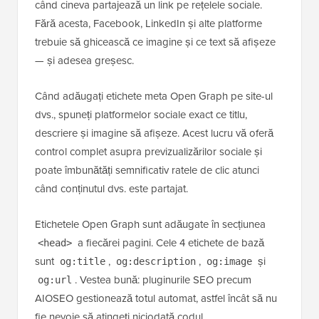
când cineva partajează un link pe rețelele sociale.
Fără acesta, Facebook, LinkedIn și alte platforme
trebuie să ghicească ce imagine și ce text să afișeze
— și adesea greșesc.
Când adăugați etichete meta Open Graph pe site-ul
dvs., spuneți platformelor sociale exact ce titlu,
descriere și imagine să afișeze. Acest lucru vă oferă
control complet asupra previzualizărilor sociale și
poate îmbunătăți semnificativ ratele de clic atunci
când conținutul dvs. este partajat.
Etichetele Open Graph sunt adăugate în secțiunea
a fiecărei pagini. Cele 4 etichete de bază
<head>
sunt
,
,
și
og:title
og:description
og:image
. Vestea bună: pluginurile SEO precum
og:url
AIOSEO gestionează totul automat, astfel încât să nu
fie nevoie să atingeți niciodată codul.