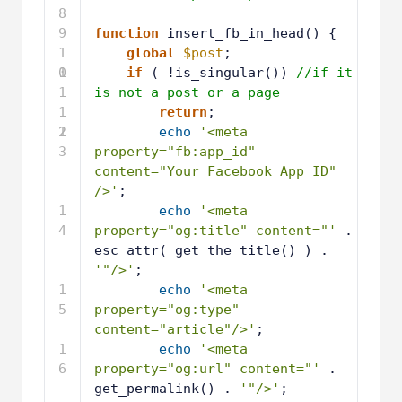
8
9
function
insert_fb_in_head() {
1
global
$post
;
0
1
if
( !is_singular()) 
//if it 
1
is not a post or a page
1
return
;
2
1
echo
'<meta 
3
property="fb:app_id" 
content="Your Facebook App ID" 
/>'
;
1
echo
'<meta 
4
property="og:title" content="'
. 
esc_attr( get_the_title() ) . 
'"/>'
;
1
echo
'<meta 
5
property="og:type" 
content="article"/>'
;
1
echo
'<meta 
6
property="og:url" content="'
. 
get_permalink() . 
'"/>'
;