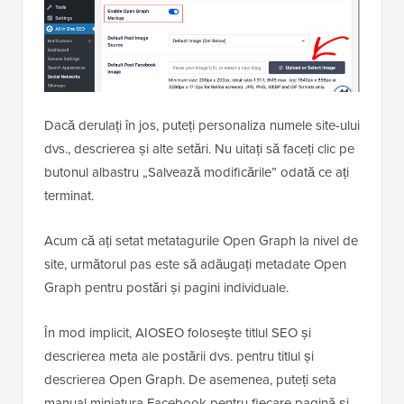
Dacă derulați în jos, puteți personaliza numele site-ului
dvs., descrierea și alte setări. Nu uitați să faceți clic pe
butonul albastru „Salvează modificările” odată ce ați
terminat.
Acum că ați setat metatagurile Open Graph la nivel de
site, următorul pas este să adăugați metadate Open
Graph pentru postări și pagini individuale.
În mod implicit, AIOSEO folosește titlul SEO și
descrierea meta ale postării dvs. pentru titlul și
descrierea Open Graph. De asemenea, puteți seta
manual miniatura Facebook pentru fiecare pagină și