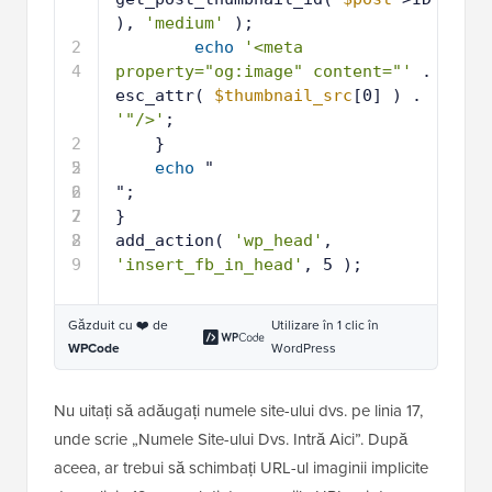
), 
'medium'
);
2
echo
'<meta 
4
property="og:image" content="'
. 
esc_attr( 
$thumbnail_src
[0] ) . 
'"/>'
;
2
}
5
2
echo
"
6
2
";
7
2
}
8
2
add_action( 
'wp_head'
, 
9
'insert_fb_in_head'
, 5 );
Găzduit cu ❤️ de
Utilizare în 1 clic în
WPCode
WordPress
Nu uitați să adăugați numele site-ului dvs. pe linia 17,
unde scrie „Numele Site-ului Dvs. Intră Aici”. După
aceea, ar trebui să schimbați URL-ul imaginii implicite