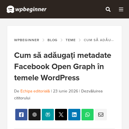
WPBEGINNER
BLOG
TEME
CUM SĂ ADĂUGAȚI METADATE FACEBOOK OPEN GRAPH ÎN TEMELE WORDPRESS
Cum să adăugați metadate
Facebook Open Graph în
temele WordPress
De
Echipa editorială
|
23 iunie 2026
|
Dezvăluirea
cititorului