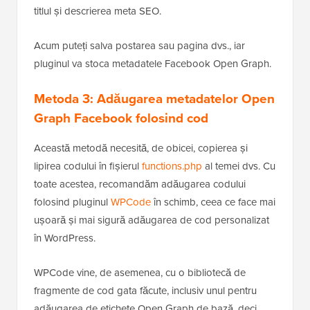
titlul și descrierea meta SEO.
Acum puteți salva postarea sau pagina dvs., iar
pluginul va stoca metadatele Facebook Open Graph.
Metoda 3: Adăugarea metadatelor Open
Graph Facebook folosind cod
Această metodă necesită, de obicei, copierea și
lipirea codului în fișierul
functions.php
al temei dvs. Cu
toate acestea, recomandăm adăugarea codului
folosind pluginul
WPCode
în schimb, ceea ce face mai
ușoară și mai sigură adăugarea de cod personalizat
în WordPress.
WPCode vine, de asemenea, cu o bibliotecă de
fragmente de cod gata făcute, inclusiv unul pentru
adăugarea de etichete Open Graph de bază, deci