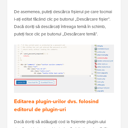
De asemenea, puteți descărca fișierul pe care tocmai
l-ați editat făcând clic pe butonul „Descărcare fișier”.
Dacă doriți să descărcați întreaga temă în schimb,
puteți face clic pe butonul „Descărcare temă”.
Editarea plugin-urilor dvs. folosind
editorul de plugin-uri
Dacă doriți să adăugați cod la fișierele plugin-ului