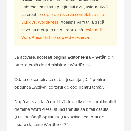
fișierele temei sau pluginului dvs., asigurați-vă
că creați o
copie de rezervă completă a site-
ului dvs. WordPress
. Aceasta va fi utilă dacă
ceva nu merge bine și trebuie să
restaurați
WordPress dintr-o copie de rezervă
.
La activare, accesați pagina
Editor temă » Setări
din
bara laterală de administrare WordPress.
Odată ce sunteți acolo, bifați căsuța „Da” pentru
opțiunea „Activați editorul de cod pentru temă”.
După aceea, dacă doriți să dezactivați editorul implicit
de teme WordPress, atunci trebuie să bifați căsuța
„Da” de lângă opțiunea „Dezactivați editorul de
fișiere de teme WordPress?”.