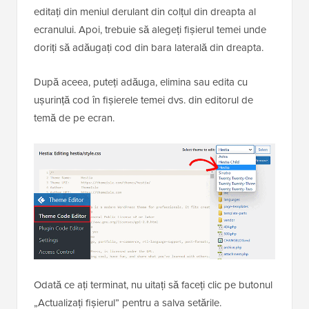
editați din meniul derulant din colțul din dreapta al
ecranului. Apoi, trebuie să alegeți fișierul temei unde
doriți să adăugați cod din bara laterală din dreapta.
După aceea, puteți adăuga, elimina sau edita cu
ușurință cod în fișierele temei dvs. din editorul de
temă de pe ecran.
Odată ce ați terminat, nu uitați să faceți clic pe butonul
„Actualizați fișierul” pentru a salva setările.