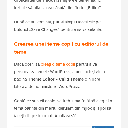
capacitatea de a actualiza fișierele temei, atunci
trebuie să bifați acea căsuță din rândul „Editor”.
După ce ați terminat, pur și simplu faceți clic pe
butonul „Save Changes” pentru a salva setările.
Crearea unei teme copil cu editorul de
teme
Dacă doriți să
creați o temă copil
pentru a vă
personaliza temele WordPress, atunci puteți vizita
pagina
Theme Editor » Child Theme
din bara
laterală de administrare WordPress.
Odată ce sunteți acolo, va trebui mai întâi să alegeți o
temă părinte din meniul derulant din mijloc și apoi să
faceți clic pe butonul „Analizează”.