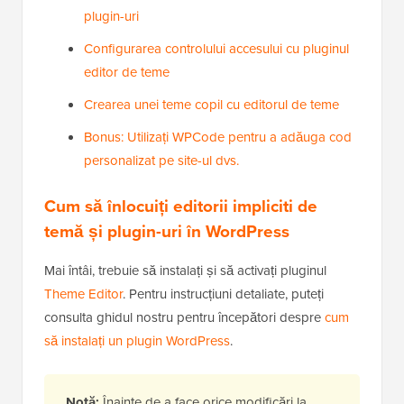
plugin-uri
Configurarea controlului accesului cu pluginul
editor de teme
Crearea unei teme copil cu editorul de teme
Bonus: Utilizați WPCode pentru a adăuga cod
personalizat pe site-ul dvs.
Cum să înlocuiți editorii impliciti de
temă și plugin-uri în WordPress
Mai întâi, trebuie să instalați și să activați pluginul
Theme Editor
. Pentru instrucțiuni detaliate, puteți
consulta ghidul nostru pentru începători despre
cum
să instalați un plugin WordPress
.
Notă:
Înainte de a face orice modificări la