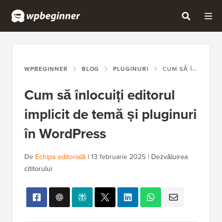
WPBEGINNER
BLOG
PLUGINURI
CUM SĂ ÎNLOCUIȚI EDITORUL IMPLICIT DE TEMĂ ȘI PLUGINURI ÎN WORDPRESS
Cum să înlocuiți editorul
implicit de temă și pluginuri
în WordPress
De
Echipa editorială
|
13 februarie 2025
|
Dezvăluirea
cititorului