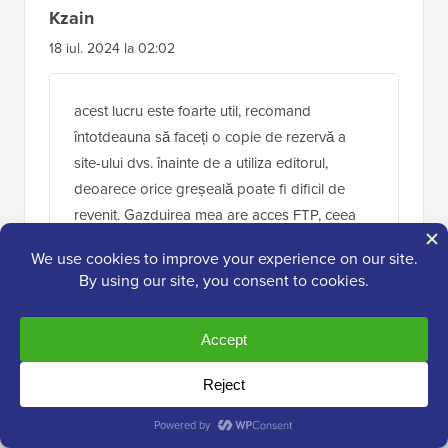
Kzain
18 iul. 2024 la 02:02
acest lucru este foarte util, recomand
întotdeauna să faceți o copie de rezervă a
site-ului dvs. înainte de a utiliza editorul,
deoarece orice greșeală poate fi dificil de
revenit. Gazduirea mea are acces FTP, ceea
ce va fi ușor
Răspunde
Jiří Vaněk
8 dec. 2023 la 3:45