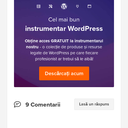
Cel mai bun
instrumentar WordPress
Obține acces GRATUIT la instrumentarul
nostru
- o colecție de produse și resurse
legate de WordPress pe care fiecare
profesionist ar trebui să le aibă!
Descărcați acum
Interacțiuni
9 Comentarii
Lasă un răspuns
cu
cititorii