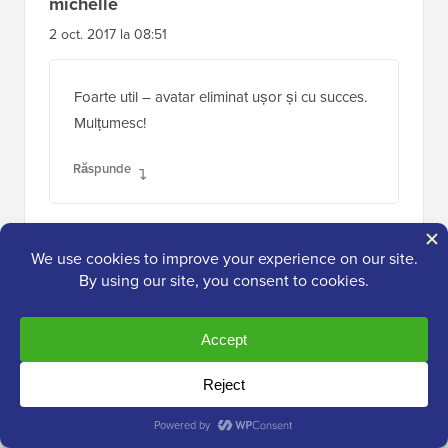
michelle
2 oct. 2017 la 08:51
Foarte util – avatar eliminat ușor și cu succes.
Mulțumesc!
Răspunde
Steve
5 mar. 2017 la 19:23
Sfaturi foarte utile și funcționează. Dar tot îmi
lasă numele pe pagină, sub locul unde era
gravatarul. Vreo soluție?