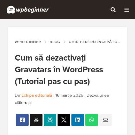
WPBEGINNER
BLOG
GHID PENTRU ÎNCEPĂTORI
CU
Cum să dezactivați
Gravatars în WordPress
(Tutorial pas cu pas)
De
Echipa editorială
|
16 martie 2026
|
Dezvăluirea
cititorului