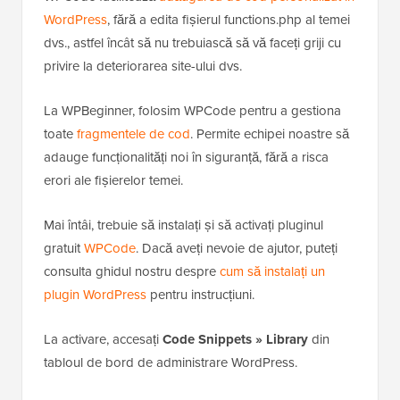
WordPress
, fără a edita fișierul functions.php al temei
dvs., astfel încât să nu trebuiască să vă faceți griji cu
privire la deteriorarea site-ului dvs.
La WPBeginner, folosim WPCode pentru a gestiona
toate
fragmentele de cod
. Permite echipei noastre să
adauge funcționalități noi în siguranță, fără a risca
erori ale fișierelor temei.
Mai întâi, trebuie să instalați și să activați pluginul
gratuit
WPCode
. Dacă aveți nevoie de ajutor, puteți
consulta ghidul nostru despre
cum să instalați un
plugin WordPress
pentru instrucțiuni.
La activare, accesați
Code Snippets » Library
din
tabloul de bord de administrare WordPress.