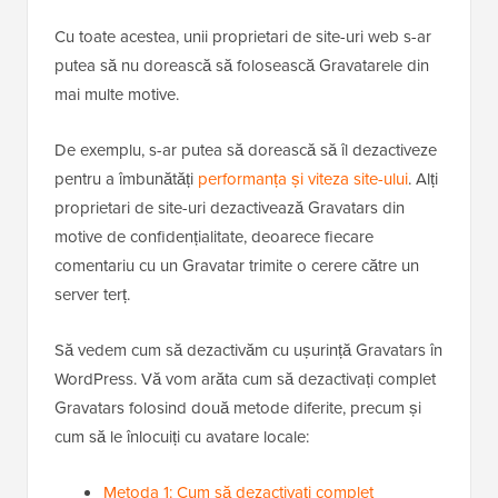
Cu toate acestea, unii proprietari de site-uri web s-ar
putea să nu dorească să folosească Gravatarele din
mai multe motive.
De exemplu, s-ar putea să dorească să îl dezactiveze
pentru a îmbunătăți
performanța și viteza site-ului
. Alți
proprietari de site-uri dezactivează Gravatars din
motive de confidențialitate, deoarece fiecare
comentariu cu un Gravatar trimite o cerere către un
server terț.
Să vedem cum să dezactivăm cu ușurință Gravatars în
WordPress. Vă vom arăta cum să dezactivați complet
Gravatars folosind două metode diferite, precum și
cum să le înlocuiți cu avatare locale:
Metoda 1: Cum să dezactivați complet