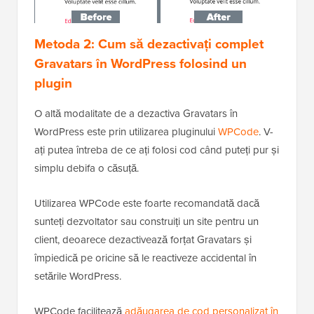
Metoda 2: Cum să dezactivați complet
Gravatars în WordPress folosind un
plugin
O altă modalitate de a dezactiva Gravatars în
WordPress este prin utilizarea pluginului
WPCode
. V-
ați putea întreba de ce ați folosi cod când puteți pur și
simplu debifa o căsuță.
Utilizarea WPCode este foarte recomandată dacă
sunteți dezvoltator sau construiți un site pentru un
client, deoarece dezactivează forțat Gravatars și
împiedică pe oricine să le reactiveze accidental în
setările WordPress.
WPCode facilitează
adăugarea de cod personalizat în