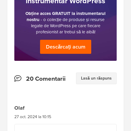
instrumentar WordPress
Obține acces GRATUIT la instrumentarul
nostru
- o colecție de produse și resurse
legate de WordPress pe care fiecare
profesionist ar trebui să le aibă!
Descărcați acum
Interacțiuni
20 Comentarii
Lasă un răspuns
cu
cititorii
Olaf
27 oct. 2024 la 10:15