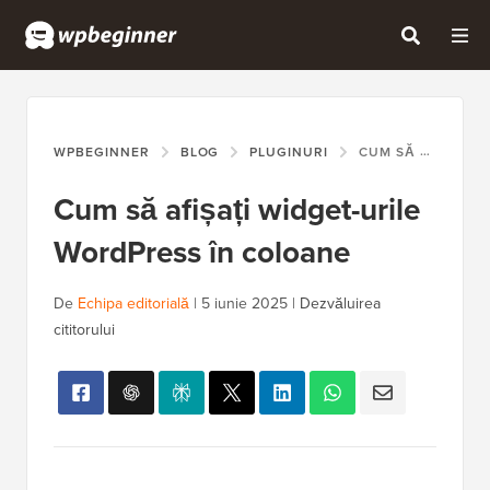
WPBEGINNER
BLOG
PLUGINURI
CUM SĂ AFIȘAȚI WIDGET-URILE WORDPRESS ÎN COLOANE
Cum să afișați widget-urile
WordPress în coloane
De
Echipa editorială
|
5 iunie 2025
|
Dezvăluirea
cititorului