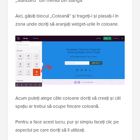
„Standard” din meniul din stânga.
Aici, găsiți blocul „Coloană” și trageți-l și plasați-l în
zona unde doriți să aranjați widget-urile în coloane.
Acum puteți alege câte coloane doriți să creați și cât
spațiu ar trebui să ocupe fiecare coloană.
Pentru a face acest lucru, pur și simplu faceți clic pe
aspectul pe care doriți să îl utilizați.