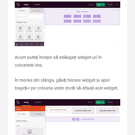
Acum puteți începe să adăugați widget-uri în
coloanele dvs.
În meniul din stânga, găsiți fiecare widget și apoi
trageți-l pe coloana unde doriți să afișați acel widget.