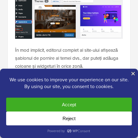
În mod implicit, editorul complet al site-ului afișează
șablonul de pornire al temei dvs., dar puteți adăuga
coloane și widgeturi în orice zonă.
Pentru a vedea toate opțiunile disponibile, selectați fie
„Șabloane”, fie „Părți de șablon”.