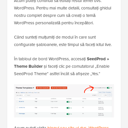
Acum puteți continua să editați restul temei dvs.
WordPress. Pentru mai multe detalii, consultați ghidul
nostru complet despre cum să creați o temă
WordPress personalizată pentru începători.
Când sunteți mulțumiți de modul în care sunt
configurate șabloanele, este timpul să faceți kitul live.
În tabloul de bord WordPress, accesați
SeedProd »
Theme Builder
și faceți clic pe comutatorul „Enable
SeedProd Theme” astfel încât să afișeze „Yes.”
Acum puteți vizita
blogul sau site-ul dvs. WordPress