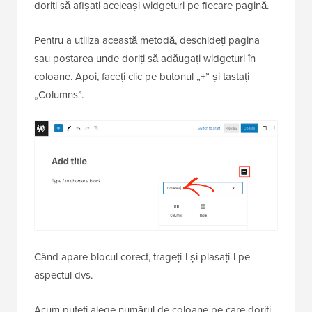
doriți să afișați aceleași widgeturi pe fiecare pagină.
Pentru a utiliza această metodă, deschideți pagina
sau postarea unde doriți să adăugați widgeturi în
coloane. Apoi, faceți clic pe butonul „+” și tastați
„Columns”.
Când apare blocul corect, trageți-l și plasați-l pe
aspectul dvs.
Acum puteți alege numărul de coloane pe care doriți