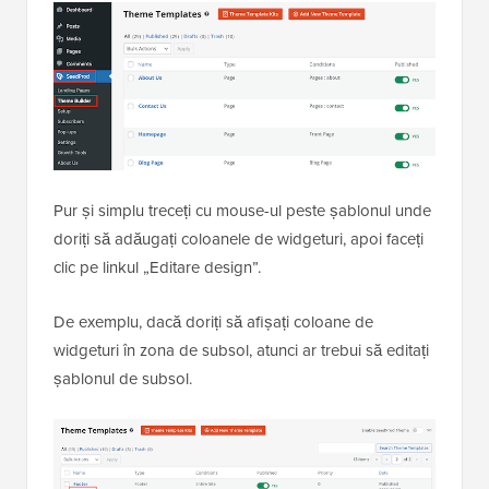
Pur și simplu treceți cu mouse-ul peste șablonul unde
doriți să adăugați coloanele de widgeturi, apoi faceți
clic pe linkul „Editare design”.
De exemplu, dacă doriți să afișați coloane de
widgeturi în zona de subsol, atunci ar trebui să editați
șablonul de subsol.