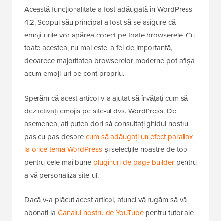
Această funcționalitate a fost adăugată în WordPress
4.2. Scopul său principal a fost să se asigure că
emoji-urile vor apărea corect pe toate browserele. Cu
toate acestea, nu mai este la fel de importantă,
deoarece majoritatea browserelor moderne pot afișa
acum emoji-uri pe cont propriu.
Sperăm că acest articol v-a ajutat să învățați cum să
dezactivați emojis pe site-ul dvs. WordPress. De
asemenea, ați putea dori să consultați ghidul nostru
pas cu pas despre
cum să adăugați un efect parallax
la orice temă WordPress
și selecțiile noastre de top
pentru cele mai bune
pluginuri de page builder
pentru
a vă personaliza site-ul.
Dacă v-a plăcut acest articol, atunci vă rugăm să vă
abonați la
Canalul nostru de YouTube
pentru tutoriale