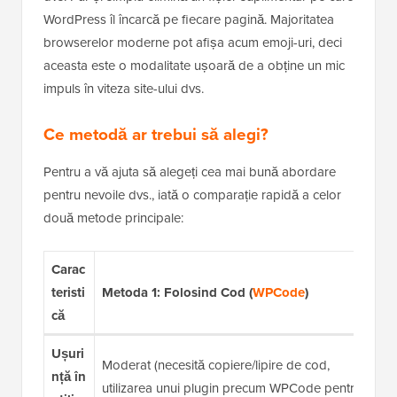
WordPress îl încarcă pe fiecare pagină. Majoritatea
browserelor moderne pot afișa acum emoji-uri, deci
aceasta este o modalitate ușoară de a obține un mic
impuls în viteza site-ului dvs.
Ce metodă ar trebui să alegi?
Pentru a vă ajuta să alegeți cea mai bună abordare
pentru nevoile dvs., iată o comparație rapidă a celor
două metode principale:
Carac
teristi
Metoda 1: Folosind Cod (
WPCode
)
că
Ușuri
Moderat (necesită copiere/lipire de cod,
nță în
utilizarea unui plugin precum WPCode pentru