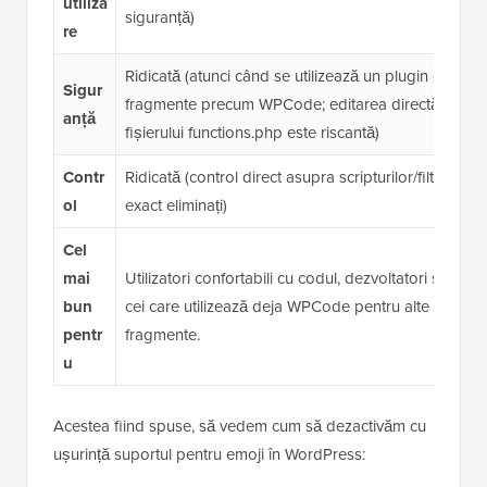
utiliza
siguranță)
re
Ridicată (atunci când se utilizează un plugin de
Sigur
fragmente precum WPCode; editarea directă a
anță
fișierului functions.php este riscantă)
Contr
Ridicată (control direct asupra scripturilor/filtrilor
ol
exact eliminați)
Cel
mai
Utilizatori confortabili cu codul, dezvoltatori sau
bun
cei care utilizează deja WPCode pentru alte
pentr
fragmente.
u
Acestea fiind spuse, să vedem cum să dezactivăm cu
ușurință suportul pentru emoji în WordPress: