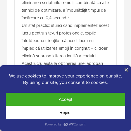
eliminarea scripturilor emoji, combinată cu alte
tehnici de optimizare, a îmbunătățit timpul de
încărcare cu 0,4 secunde.
Un sfat practic: atunci când implementez acest
lucru pentru site-uri profesionale, explic
întotdeauna clienților că acest lucru nu
împiedică utilizarea emoji în conținut – ci doar
elimină suprasolicitarea inutilă a codului.
Acest lucru ajută la obținerea unei aprobări
rapide pentru optimizare, menținând în același
timp flexibilitatea conținutului lor.
Răspunde
Natalie