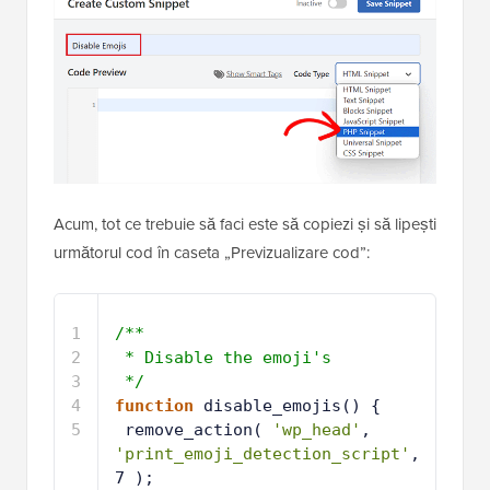
Acum, tot ce trebuie să faci este să copiezi și să lipești
următorul cod în caseta „Previzualizare cod”:
1
/**
2
* Disable the emoji's
3
*/
4
function
disable_emojis() {
5
remove_action( 
'wp_head'
, 
'print_emoji_detection_script'
, 
7 );