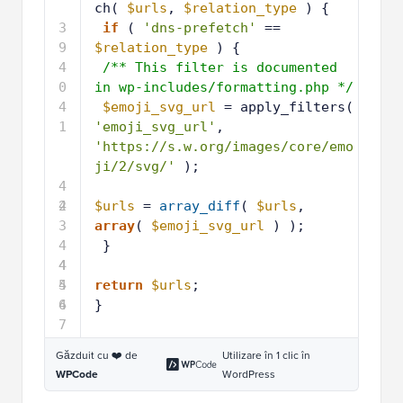
ch( 
$urls
, 
$relation_type
) {
3
if
( 
'dns-prefetch'
== 
9
$relation_type
) {
4
/** This filter is documented 
0
in wp-includes/formatting.php */
4
$emoji_svg_url
= apply_filters( 
1
'emoji_svg_url'
, 
'https://s.w.org/images/core/emo
ji/2/svg/'
);
4
2
4
$urls
= 
array_diff
( 
$urls
, 
3
array
( 
$emoji_svg_url
) );
4
}
4
4
5
4
return
$urls
;
6
4
}
7
Găzduit cu ❤️ de
Utilizare în 1 clic în
WPCode
WordPress