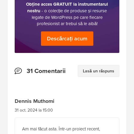
Obține acces GRATUIT la instrumentarul
nostru
- o colecție de produse și resurse
legate de WordPress pe care fiecare
profesionist ar trebui să le aibă!
Descărcați acum
Interacțiuni
31 Comentarii
Lasă un răspuns
cu
cititorii
Dennis Muthomi
31 oct. 2024 la 15:00
Am mai făcut asta. Într-un proiect recent,