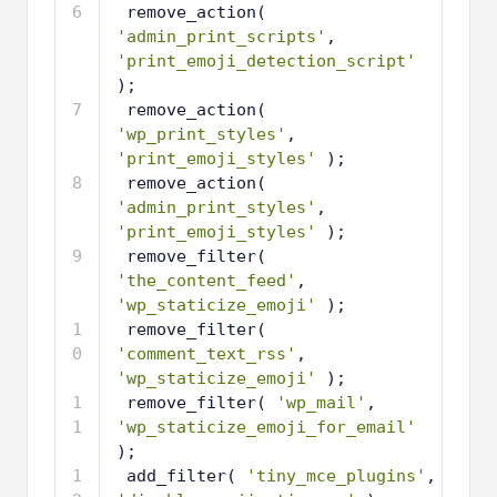
6
remove_action( 
'admin_print_scripts'
, 
'print_emoji_detection_script'
);
7
remove_action( 
'wp_print_styles'
, 
'print_emoji_styles'
);
8
remove_action( 
'admin_print_styles'
, 
'print_emoji_styles'
); 
9
remove_filter( 
'the_content_feed'
, 
'wp_staticize_emoji'
);
1
remove_filter( 
0
'comment_text_rss'
, 
'wp_staticize_emoji'
); 
1
remove_filter( 
'wp_mail'
, 
1
'wp_staticize_emoji_for_email'
);
1
add_filter( 
'tiny_mce_plugins'
, 