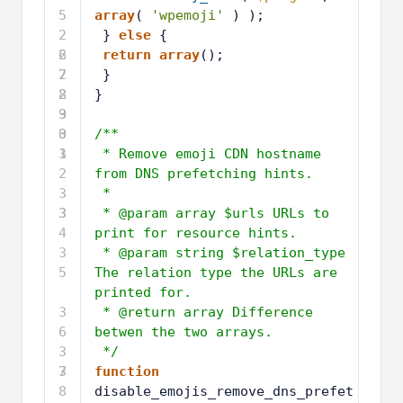
5
array
( 
'wpemoji'
) );
2
} 
else
{
6
2
return
array
();
7
2
}
8
2
}
9
3
0
3
/**
1
3
* Remove emoji CDN hostname 
2
from DNS prefetching hints.
3
*
3
3
* @param array $urls URLs to 
4
print for resource hints.
3
* @param string $relation_type 
5
The relation type the URLs are 
printed for.
3
* @return array Difference 
6
betwen the two arrays.
3
*/
7
3
function
8
disable_emojis_remove_dns_prefet