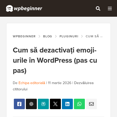
WPBEGINNER
BLOG
PLUGINURI
CUM SĂ DEZACTIVAȚI EMOJI-URILE ÎN WORDPRESS (PAS CU PAS)
Cum să dezactivați emoji-
urile în WordPress (pas cu
pas)
De
Echipa editorială
|
11 martie 2026
|
Dezvăluirea
cititorului