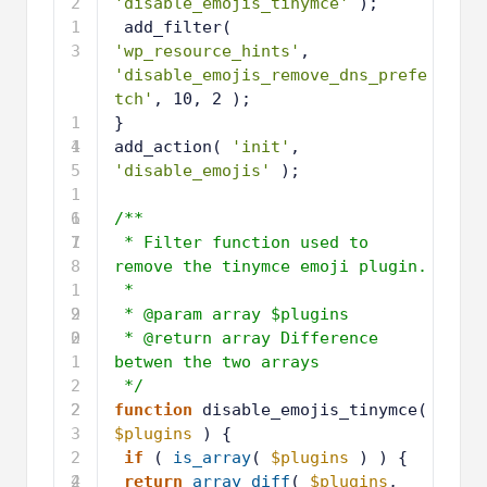
2
'disable_emojis_tinymce'
);
1
add_filter( 
3
'wp_resource_hints'
, 
'disable_emojis_remove_dns_prefe
tch'
, 10, 2 );
1
}
4
1
add_action( 
'init'
, 
5
'disable_emojis'
);
1
6
1
/**
7
1
* Filter function used to 
8
remove the tinymce emoji plugin.
1
* 
9
2
* @param array $plugins 
0
2
* @return array Difference 
1
betwen the two arrays
2
*/
2
2
function
disable_emojis_tinymce( 
3
$plugins
) {
2
if
( 
is_array
( 
$plugins
) ) {
4
2
return
array_diff
( 
$plugins
, 