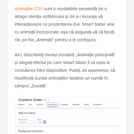
Animațiile CSS
sunt o modalitate excelentă de a
atrage atenția vizitatorului și de a-l încuraja să
interacționeze cu prezentarea dvs. Smart Slider vine
cu animații încorporate, așa că asigurați-vă că faceți
clic pe fila „Animații” pentru a le configura.
Aici, deschideți meniul derulant „Animație principală”
și alegeți efectul pe care Smart Slider îl va reda la
comutarea între diapozitive. Puteți, de asemenea, să
modificați durata animațiilor tastând un număr în
câmpul „Durată”.