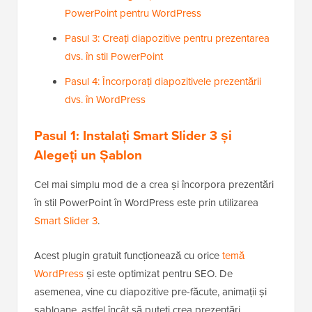
PowerPoint pentru WordPress
Pasul 3: Creați diapozitive pentru prezentarea
dvs. în stil PowerPoint
Pasul 4: Încorporați diapozitivele prezentării
dvs. în WordPress
Pasul 1:
Instalați
Smart Slider 3 și
Alegeți un Șablon
Cel mai simplu mod de a crea și încorpora prezentări
în stil PowerPoint în WordPress este prin utilizarea
Smart Slider 3
.
Acest plugin gratuit funcționează cu orice
temă
WordPress
și este optimizat pentru SEO. De
asemenea, vine cu diapozitive pre-făcute, animații și
șabloane, astfel încât să puteți crea prezentări