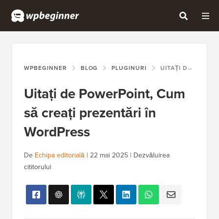
WPBEGINNER
BLOG
PLUGINURI
UITAȚI DE POWERPOINT, CUM SĂ CREAȚI PREZENTĂRI ÎN WORDPRESS
Uitați de PowerPoint, Cum
să creați prezentări în
WordPress
De
Echipa editorială
|
22 mai 2025
|
Dezvăluirea
cititorului