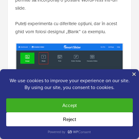
slide.
Puteți experimenta cu diferitele opțiuni, dar în acest
ghid vom folosi designul „Blank” ca exemplu.
După ce ați ales un tip de diapozitiv, veți vedea
miniatura diapozitivului în partea de sus a ecranului.
Pur și simplu treceți mouse-ul peste miniatura și apoi
faceți clic pe butonul „Editare” atunci când apare.