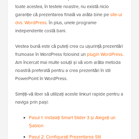
toate acestea, în testele noastre, nu există nicio
garanție că prezentarea finală va arăta bine pe
site-ul
dvs. WordPress
. În plus, unele programe
independente costă bani.
Vestea bună este că puteți crea cu ușurință prezentări
frumoase în WordPress folosind un
plugin WordPress
.
Am încercat mai multe soluții și vă vom arăta metoda
noastră preferată pentru a crea prezentări în stil
PowerPoint în WordPress.
Simțiți-vă liber să utilizați aceste linkuri rapide pentru a
naviga prin pași:
Pasul 1: Instalați Smart Slider 3 și Alegeți un
Șablon
Pasul 2: Configurați Prezentarea Stil