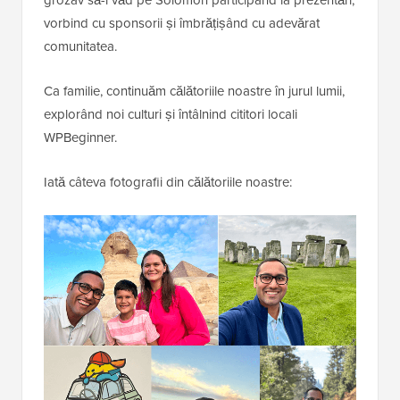
grozav să-l văd pe Solomon participând la prezentări,
vorbind cu sponsorii și îmbrățișând cu adevărat
comunitatea.
Ca familie, continuăm călătoriile noastre în jurul lumii,
explorând noi culturi și întâlnind cititori locali
WPBeginner.
Iată câteva fotografii din călătoriile noastre: