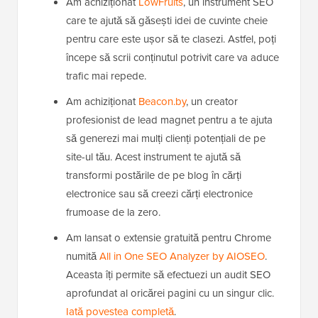
Am achiziționat
LowFruits
, un instrument SEO
care te ajută să găsești idei de cuvinte cheie
pentru care este ușor să te clasezi. Astfel, poți
începe să scrii conținutul potrivit care va aduce
trafic mai repede.
Am achiziționat
Beacon.by
, un creator
profesionist de lead magnet pentru a te ajuta
să generezi mai mulți clienți potențiali de pe
site-ul tău. Acest instrument te ajută să
transformi postările de pe blog în cărți
electronice sau să creezi cărți electronice
frumoase de la zero.
Am lansat o extensie gratuită pentru Chrome
numită
All in One SEO Analyzer by AIOSEO
.
Aceasta îți permite să efectuezi un audit SEO
aprofundat al oricărei pagini cu un singur clic.
Iată povestea completă
.