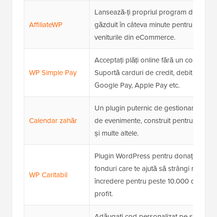
Lansează-ți propriul program de afilier
AffiliateWP
găzduit în câteva minute pentru a-ți cre
veniturile din eCommerce.
Acceptați plăți online fără un coș de cu
WP Simple Pay
Suportă carduri de credit, debit banca
Google Pay, Apple Pay etc.
Un plugin puternic de gestionare a cal
Calendar zahăr
de evenimente, construit pentru biserici
și multe altele.
Plugin WordPress pentru donații și str
fonduri care te ajută să strângi mai mul
WP Caritabil
încredere pentru peste 10.000 de organ
profit.
Adăugați cod personalizat pe site-ul dv