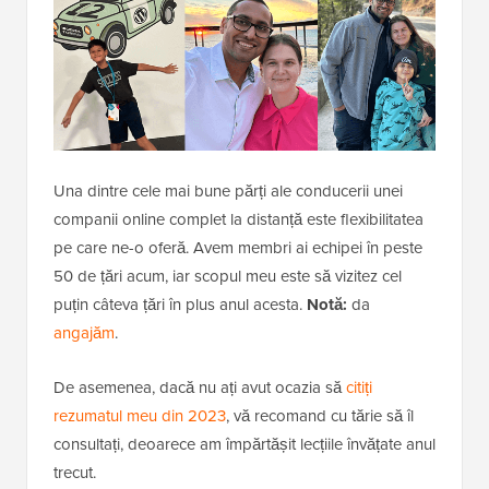
Una dintre cele mai bune părți ale conducerii unei
companii online complet la distanță este flexibilitatea
pe care ne-o oferă. Avem membri ai echipei în peste
50 de țări acum, iar scopul meu este să vizitez cel
puțin câteva țări în plus anul acesta.
Notă:
da
angajăm
.
De asemenea, dacă nu ați avut ocazia să
citiți
rezumatul meu din 2023
, vă recomand cu tărie să îl
consultați, deoarece am împărtășit lecțiile învățate anul
trecut.