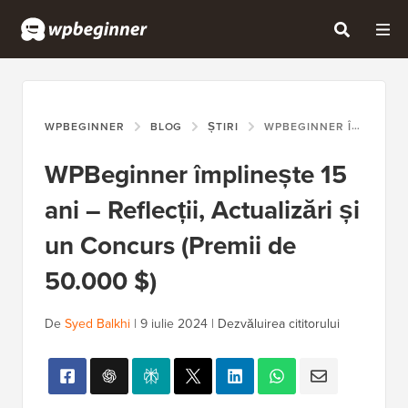
WPBEGINNER
BLOG
ȘTIRI
WPBEGINNER ÎMPLINEȘTE 15 ANI – REFLECȚII, ACTUALIZĂRI ȘI UN CONCURS (PREMII DE 50.000 $)
WPBeginner împlinește 15
ani – Reflecții, Actualizări și
un Concurs (Premii de
50.000 $)
De
Syed Balkhi
|
9 iulie 2024
|
Dezvăluirea cititorului