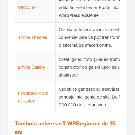
WPCode
edita fișierele temei. Poate înlocui zeci
WordPress existente.
O suită puternică de instrumente axate
Thrive Themes
conversie care vă pot transforma site-u
platformă de afaceri online.
Creați galerii foto și video frumoase cu
Envira Gallery
constructor de galerii ușor de utilizat, p
și plasare.
Vedeți ce gândesc cu adevărat utilizator
Feedback de la
sondaje inteligente pe site. De încrede
utilizatori
200.000 de site-uri web.
Tombola aniversară WPBeginner de 15
ani