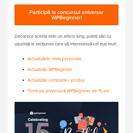
Participă la concursul aniversar
WPBeginner!
Deoarece acesta este un articol lung, puteți sări cu
ușurință la secțiunea care vă interesează cel mai mult:
Actualizările mele personale
Actualizări WPBeginner
Actualizări companie / produs
Tombola aniversară WPBeginner de 15 ani