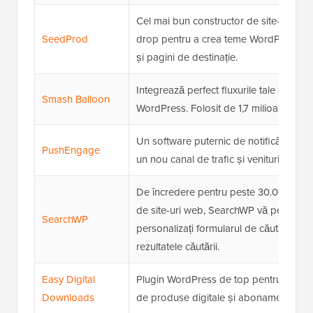
Cel mai bun constructor de site-uri we
SeedProd
drop pentru a crea teme WordPress pe
și pagini de destinație.
Integrează perfect fluxurile tale de soc
Smash Balloon
WordPress. Folosit de 1,7 milioane de si
Un software puternic de notificări pus
PushEngage
un nou canal de trafic și venituri pe site
De încredere pentru peste 30.000 de p
de site-uri web, SearchWP vă permite 
SearchWP
personalizați formularul de căutare Wo
rezultatele căutării.
Easy Digital
Plugin WordPress de top pentru vânza
Downloads
de produse digitale și abonamente.