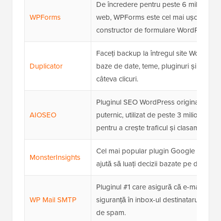
De încredere pentru peste 6 milioane de
WPForms
web, WPForms este cel mai ușor de util
constructor de formulare WordPress di
Faceți backup la întregul site WordPress
Duplicator
baze de date, teme, pluginuri și setări –
câteva clicuri.
Pluginul SEO WordPress original și cel
AIOSEO
puternic, utilizat de peste 3 milioane de 
pentru a crește traficul și clasamentele.
Cel mai popular plugin Google Analytic
MonsterInsights
ajută să luați decizii bazate pe date.
Pluginul #1 care asigură că e-mailurile t
WP Mail SMTP
siguranță în inbox-ul destinatarului, și n
de spam.