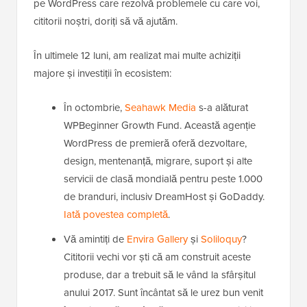
pe WordPress care rezolvă problemele cu care voi,
cititorii noștri, doriți să vă ajutăm.
În ultimele 12 luni, am realizat mai multe achiziții
majore și investiții în ecosistem:
În octombrie,
Seahawk Media
s-a alăturat
WPBeginner Growth Fund. Această agenție
WordPress de premieră oferă dezvoltare,
design, mentenanță, migrare, suport și alte
servicii de clasă mondială pentru peste 1.000
de branduri, inclusiv DreamHost și GoDaddy.
Iată povestea completă
.
Vă amintiți de
Envira Gallery
și
Soliloquy
?
Cititorii vechi vor ști că am construit aceste
produse, dar a trebuit să le vând la sfârșitul
anului 2017. Sunt încântat să le urez bun venit