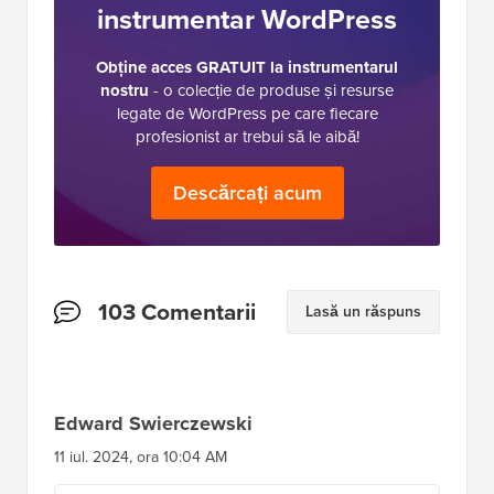
instrumentar WordPress
Obține acces GRATUIT la instrumentarul
nostru
- o colecție de produse și resurse
legate de WordPress pe care fiecare
profesionist ar trebui să le aibă!
Descărcați acum
Interacțiuni
103 Comentarii
Lasă un răspuns
cu
cititorii
Edward Swierczewski
11 iul. 2024, ora 10:04 AM