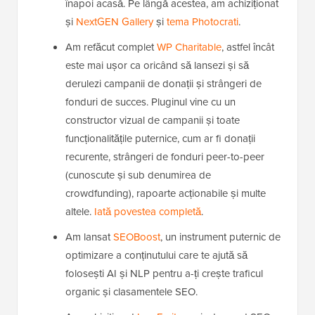
înapoi acasă. Pe lângă acestea, am achiziționat
și
NextGEN Gallery
și
tema Photocrati
.
Am refăcut complet
WP Charitable
, astfel încât
este mai ușor ca oricând să lansezi și să
derulezi campanii de donații și strângeri de
fonduri de succes. Pluginul vine cu un
constructor vizual de campanii și toate
funcționalitățile puternice, cum ar fi donații
recurente, strângeri de fonduri peer-to-peer
(cunoscute și sub denumirea de
crowdfunding), rapoarte acționabile și multe
altele.
Iată povestea completă
.
Am lansat
SEOBoost
, un instrument puternic de
optimizare a conținutului care te ajută să
folosești AI și NLP pentru a-ți crește traficul
organic și clasamentele SEO.