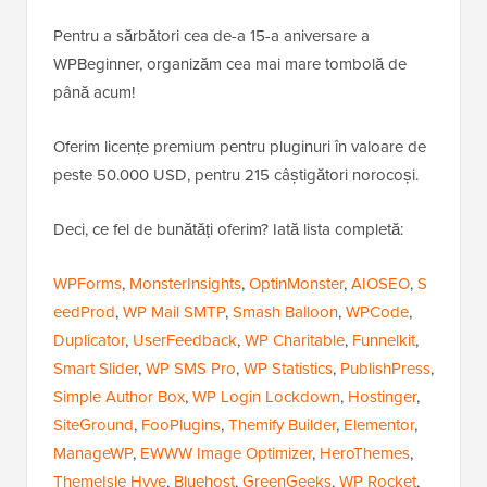
Pentru a sărbători cea de-a 15-a aniversare a
WPBeginner, organizăm cea mai mare tombolă de
până acum!
Oferim licențe premium pentru pluginuri în valoare de
peste 50.000 USD, pentru 215 câștigători norocoși.
Deci, ce fel de bunătăți oferim? Iată lista completă:
WPForms
,
MonsterInsights
,
OptinMonster
,
AIOSEO
,
S
eedProd
,
WP Mail SMTP
,
Smash Balloon
,
WPCode
,
Duplicator
,
UserFeedback
,
WP Charitable
,
Funnelkit
,
Smart Slider
,
WP SMS Pro
,
WP Statistics
,
PublishPress
,
Simple Author Box
,
WP Login Lockdown
,
Hostinger
,
SiteGround
,
FooPlugins
,
Themify Builder
,
Elementor
,
ManageWP
,
EWWW Image Optimizer
,
HeroThemes
,
ThemeIsle Hyve
,
Bluehost
,
GreenGeeks
,
WP Rocket
,