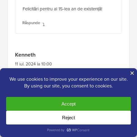
Felicitări pentru al 15-lea an de existență!
Răspunde
Kenneth
11 iul. 2024 la 10:00
Vă mulțumesc pentru ceea ce ați făcut în ultimii
15 ani. Am învățat atât de multe din articolele
dumneavoastră despre WordPress de când
am descoperit WPBeginner în 2018.
Răspunde