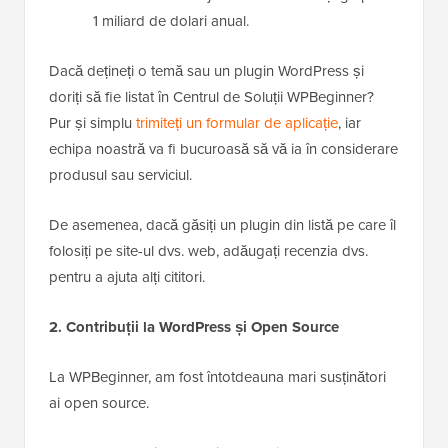
1 miliard de dolari anual.
Dacă dețineți o temă sau un plugin WordPress și
doriți să fie listat în Centrul de Soluții WPBeginner?
Pur și simplu
trimiteți un formular de aplicație
, iar
echipa noastră va fi bucuroasă să vă ia în considerare
produsul sau serviciul.
De asemenea, dacă găsiți un plugin din listă pe care îl
folosiți pe site-ul dvs. web, adăugați recenzia dvs.
pentru a ajuta alți cititori.
2. Contribuții la WordPress și Open Source
La WPBeginner, am fost întotdeauna mari susținători
ai open source.