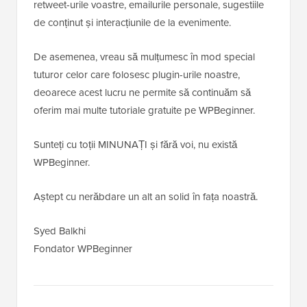
retweet-urile voastre, emailurile personale, sugestiile
de conținut și interacțiunile de la evenimente.
De asemenea, vreau să mulțumesc în mod special
tuturor celor care folosesc plugin-urile noastre,
deoarece acest lucru ne permite să continuăm să
oferim mai multe tutoriale gratuite pe WPBeginner.
Sunteți cu toții MINUNAȚI și fără voi, nu există
WPBeginner.
Aștept cu nerăbdare un alt an solid în fața noastră.
Syed Balkhi
Fondator WPBeginner