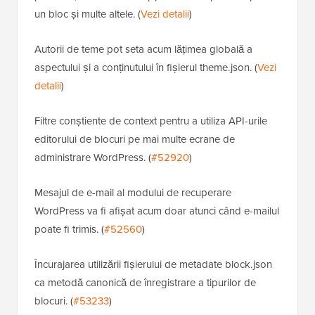
un bloc și multe altele. (
Vezi detalii
)
Autorii de teme pot seta acum lățimea globală a
aspectului și a conținutului în fișierul theme.json. (
Vezi
detalii
)
Filtre conștiente de context pentru a utiliza API-urile
editorului de blocuri pe mai multe ecrane de
administrare WordPress. (
#52920
)
Mesajul de e-mail al modului de recuperare
WordPress va fi afișat acum doar atunci când e-mailul
poate fi trimis. (
#52560
)
Încurajarea utilizării fișierului de metadate block.json
ca metodă canonică de înregistrare a tipurilor de
blocuri. (
#53233
)