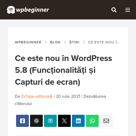
WPBEGINNER
BLOG
ȘTIRI
CE ESTE NOU ÎN WORDPRESS 5.8 (FUNCȚIONALITĂȚI ȘI CAPTURI DE ECRAN)
Ce este nou în WordPress
5.8 (Funcționalități și
Capturi de ecran)
De
Echipa editorială
|
20 iulie 2021
|
Dezvăluirea
cititorului