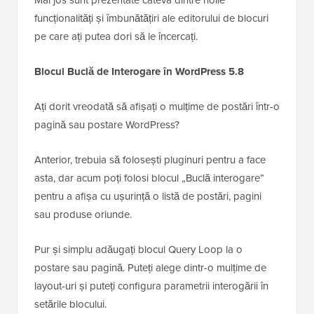
funcționalități și îmbunătățiri ale editorului de blocuri
pe care ați putea dori să le încercați.
Blocul Buclă de Interogare în WordPress 5.8
Ați dorit vreodată să afișați o mulțime de postări într-o
pagină sau postare WordPress?
Anterior, trebuia să folosești pluginuri pentru a face
asta, dar acum poți folosi blocul „Buclă interogare”
pentru a afișa cu ușurință o listă de postări, pagini
sau produse oriunde.
Pur și simplu adăugați blocul Query Loop la o
postare sau pagină. Puteți alege dintr-o mulțime de
layout-uri și puteți configura parametrii interogării în
setările blocului.