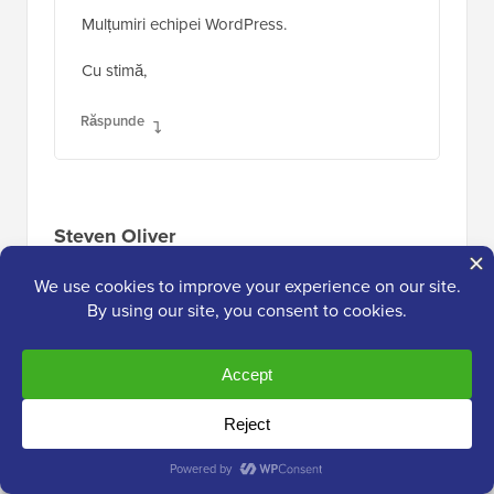
Mulțumiri echipei WordPress.
Cu stimă,
Răspunde
Steven Oliver
27 iul. 2021 la 1:36 am
Vă mulțumesc pentru că ați pus aceste
informații la dispoziție. Datorită acestui post,
am reușit să obțin toate informațiile de care
aveam nevoie. Sunt mulțumit că nu mai trebuie
să folosim pluginuri suplimentare pentru a
încărca imagini WebP și sunt bucuros că