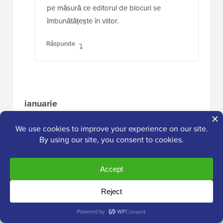
pe măsură ce editorul de blocuri se
îmbunătățește în viitor.
Răspunde
ianuarie
12 dec. 2018 la 19:54
această actualizare WP este un dezastru, pur
și simplu nu o faceți. am avut numai probleme.
în primul rând, din motive necunoscute,
imaginea de prezentare nu mai apare la
distribuiri pe rețelele sociale, deși în codul
meta tag-ul og:image este corect. De