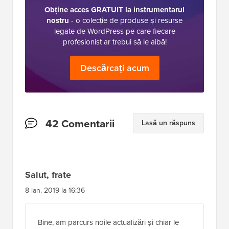
Obține acces GRATUIT la instrumentarul
nostru
- o colecție de produse și resurse
legate de WordPress pe care fiecare
profesionist ar trebui să le aibă!
Descărcați acum
Interacțiuni
42 Comentarii
Lasă un răspuns
cu
cititorii
Salut, frate
8 ian. 2019 la 16:36
Bine, am parcurs noile actualizări și chiar le