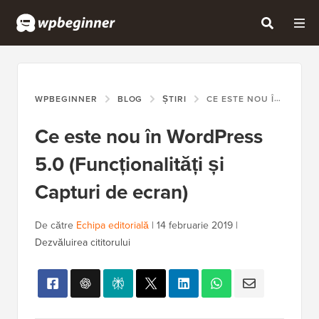
WPBEGINNER
BLOG
ȘTIRI
CE ESTE NOU ÎN WORDPRESS 5.0 (FUNCȚIONALITĂȚI ȘI CAPTURI DE ECRAN)
Ce este nou în WordPress
5.0 (Funcționalități și
Capturi de ecran)
De către
Echipa editorială
|
14 februarie 2019
|
Dezvăluirea cititorului