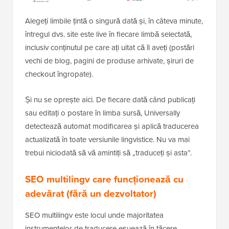
Alegeți limbile țintă o singură dată și, în câteva minute,
întregul dvs. site este live în fiecare limbă selectată,
inclusiv conținutul pe care ați uitat că îl aveți (postări
vechi de blog, pagini de produse arhivate, șiruri de
checkout îngropate).
Și nu se oprește aici. De fiecare dată când publicați
sau editați o postare în limba sursă, Universally
detectează automat modificarea și aplică traducerea
actualizată în toate versiunile lingvistice. Nu va mai
trebui niciodată să vă amintiți să „traduceți și asta”.
SEO multilingv care funcționează cu
adevărat (fără un dezvoltator)
SEO multilingv este locul unde majoritatea
instrumentelor de traducere eșuează în tăcere.