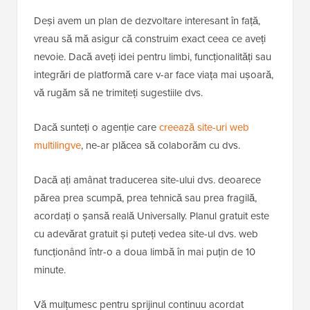
Deși avem un plan de dezvoltare interesant în față,
vreau să mă asigur că construim exact ceea ce aveți
nevoie. Dacă aveți idei pentru limbi, funcționalități sau
integrări de platformă care v-ar face viața mai ușoară,
vă rugăm să ne trimiteți sugestiile dvs.
Dacă sunteți o agenție care
creează site-uri web
multilingve
, ne-ar plăcea să colaborăm cu dvs.
Dacă ați amânat traducerea site-ului dvs. deoarece
părea prea scumpă, prea tehnică sau prea fragilă,
acordați o șansă reală Universally. Planul gratuit este
cu adevărat gratuit și puteți vedea site-ul dvs. web
funcționând într-o a doua limbă în mai puțin de 10
minute.
Vă mulțumesc pentru sprijinul continuu acordat