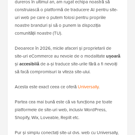
dureros în ultimul an, am rugat echipa noastră să
construiască o platformă de traducere AI pentru site-
uri web pe care o putem folosi pentru propriile
noastre branduri și să o punem la dispoziția
comunității noastre (TU).
Deoarece în 2026, micile afaceri și proprietarii de
site-uri eCommerce au nevoie de o modalitate
ușoară
și
accesibilă
de a-și traduce site-urile fără a fi nevoiți
să facă compromisuri la viteza site-ului.
Acesta este exact ceea ce oferă
Universally
.
Partea cea mai bună este că va funcționa pe toate
platformele de site-uri web, inclusiv WordPress,
Shopify, Wix, Loveable, Replit etc.
Pur și simplu conectați site-ul dvs. web cu Universally,