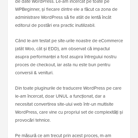
de date WordPress. Le-am încercat pe toate pe
WPBeginner, și fiecare dintre ele a făcut ca zona de
administrare WordPress să fie atât de lentă încât
editorul de postări era practic inutilizabil.
Când le-am testat pe site-urile noastre de eCommerce
(atât Woo, cât și EDD), am observat că impactul
asupra performanței a fost asupra întregului nostru
proces de checkout, iar asta nu este bun pentru
conversii & venituri.
Din toate pluginurile de traducere WordPress pe care
le-am încercat, doar UNUL a funcționat, dar a
necesitat convertirea site-ului web într-un multisite
WordPress, care vine cu propriul set de complexități și
provocări tehnice.
Pe măsură ce am trecut prin acest proces, m-am