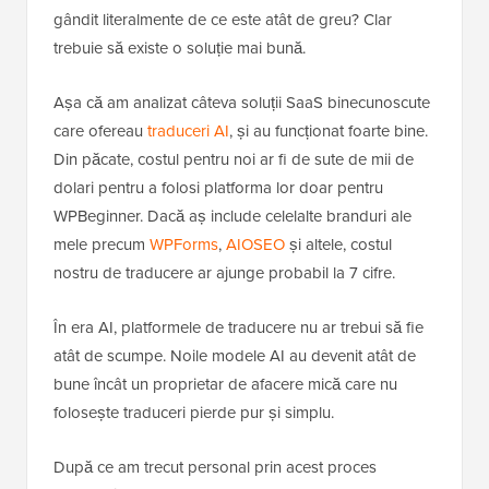
gândit literalmente de ce este atât de greu? Clar
trebuie să existe o soluție mai bună.
Așa că am analizat câteva soluții SaaS binecunoscute
care ofereau
traduceri AI
, și au funcționat foarte bine.
Din păcate, costul pentru noi ar fi de sute de mii de
dolari pentru a folosi platforma lor doar pentru
WPBeginner. Dacă aș include celelalte branduri ale
mele precum
WPForms
,
AIOSEO
și altele, costul
nostru de traducere ar ajunge probabil la 7 cifre.
În era AI, platformele de traducere nu ar trebui să fie
atât de scumpe. Noile modele AI au devenit atât de
bune încât un proprietar de afacere mică care nu
folosește traduceri pierde pur și simplu.
După ce am trecut personal prin acest proces