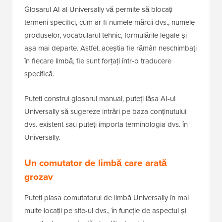
Glosarul AI al Universally vă permite să blocați
termeni specifici, cum ar fi numele mărcii dvs., numele
produselor, vocabularul tehnic, formulările legale și
așa mai departe. Astfel, aceștia fie rămân neschimbați
în fiecare limbă, fie sunt forțați într-o traducere
specifică.
Puteți construi glosarul manual, puteți lăsa AI-ul
Universally să sugereze intrări pe baza conținutului
dvs. existent sau puteți importa terminologia dvs. în
Universally.
Un comutator de limbă care arată
grozav
Puteți plasa comutatorul de limbă Universally în mai
multe locații pe site-ul dvs., în funcție de aspectul și