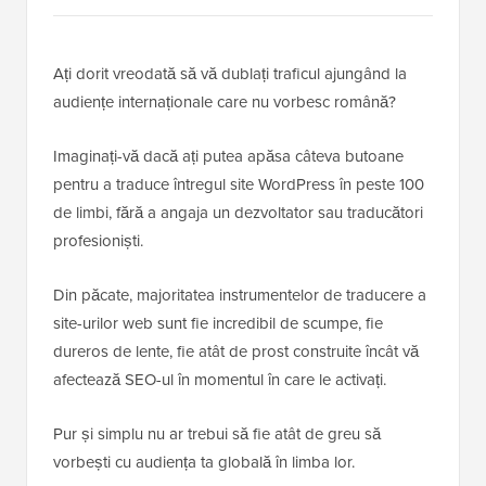
Ați dorit vreodată să vă dublați traficul ajungând la
audiențe internaționale care nu vorbesc română?
Imaginați-vă dacă ați putea apăsa câteva butoane
pentru a traduce întregul site WordPress în peste 100
de limbi, fără a angaja un dezvoltator sau traducători
profesioniști.
Din păcate, majoritatea instrumentelor de traducere a
site-urilor web sunt fie incredibil de scumpe, fie
dureros de lente, fie atât de prost construite încât vă
afectează SEO-ul în momentul în care le activați.
Pur și simplu nu ar trebui să fie atât de greu să
vorbești cu audiența ta globală în limba lor.