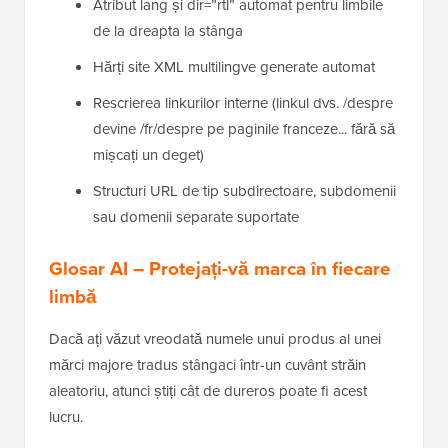
Atribut lang și dir=”rtl” automat pentru limbile
de la dreapta la stânga
Hărți site XML multilingve generate automat
Rescrierea linkurilor interne (linkul dvs. /despre
devine /fr/despre pe paginile franceze... fără să
mișcați un deget)
Structuri URL de tip subdirectoare, subdomenii
sau domenii separate suportate
Glosar AI – Protejați-vă marca în fiecare
limbă
Dacă ați văzut vreodată numele unui produs al unei
mărci majore tradus stângaci într-un cuvânt străin
aleatoriu, atunci știți cât de dureros poate fi acest
lucru.