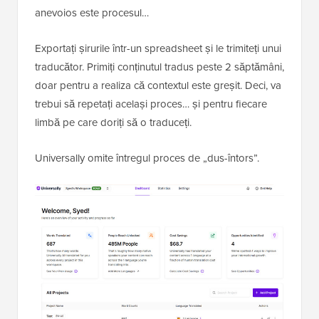
anevoios este procesul…
Exportați șirurile într-un spreadsheet și le trimiteți unui
traducător. Primiți conținutul tradus peste 2 săptămâni,
doar pentru a realiza că contextul este greșit. Deci, va
trebui să repetați același proces… și pentru fiecare
limbă pe care doriți să o traduceți.
Universally omite întregul proces de „dus-întors”.