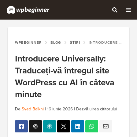
WPBEGINNER
BLOG
ȘTIRI
INTRODUCERE UNIVERSALLY: TRADUCEȚI-VĂ ÎNTREGUL SITE WORDPRESS CU AI ÎN CÂTEVA MINUTE
Introducere Universally:
Traduceți-vă întregul site
WordPress cu AI în câteva
minute
De
Syed Balkhi
|
16 iunie 2026
|
Dezvăluirea cititorului