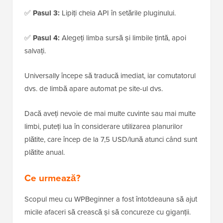
✅
Pasul 3:
Lipiți cheia API în setările pluginului.
✅
Pasul 4:
Alegeți limba sursă și limbile țintă, apoi
salvați.
Universally începe să traducă imediat, iar comutatorul
dvs. de limbă apare automat pe site-ul dvs.
Dacă aveți nevoie de mai multe cuvinte sau mai multe
limbi, puteți lua în considerare utilizarea planurilor
plătite, care încep de la 7,5 USD/lună atunci când sunt
plătite anual.
Ce urmează?
Scopul meu cu WPBeginner a fost întotdeauna să ajut
micile afaceri să crească și să concureze cu giganții.