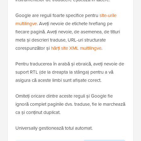
Google are reguli foarte specifice pentru
site-urile
multilingve
. Aveți nevoie de etichete hreflang pe
fiecare pagină. Aveți nevoie, de asemenea, de titluri
meta și descrieri traduse, URL-uri structurate
corespunzător și
hărți site XML multilingve
.
Pentru traducerea în arabă și ebraică, aveți nevoie de
suport RTL (de la dreapta la stânga) pentru a vă
asigura că aceste limbi sunt afișate corect.
Omiteți oricare dintre aceste reguli și Google fie
ignoră complet paginile dvs. traduse, fie le marchează
ca și conținut duplicat.
Universally gestionează totul automat.