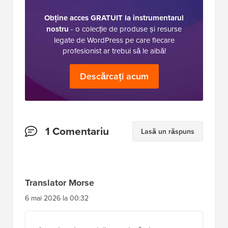
Obține acces GRATUIT la instrumentarul
nostru
- o colecție de produse și resurse
legate de WordPress pe care fiecare
profesionist ar trebui să le aibă!
Descărcați acum
Interacțiuni
1 Comentariu
Lasă un răspuns
cu
cititorii
Translator Morse
6 mai 2026 la 00:32