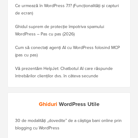
Ce urmează în WordPress 7.1? (Funcționalități și capturi
de ecran)
Ghidul suprem de protecție împotriva spamului
WordPress – Pas cu pas (2026)
Cum să conectați agenți AI cu WordPress folosind MCP
(pas cu pas)
Vă prezentăm HelpJet: Chatbotul AI care răspunde
întrebărilor clienților dvs. în câteva secunde
Ghiduri
WordPress Utile
30 de modalități „dovedite” de a câștiga bani online prin
Cum să-
blogging cu WordPress
WordPre