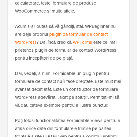
calculatoare, teste, formulare de produse
WooCommerce și multe altele.
Acum s-ar putea să vă gândiți, stai, WPBeginner nu
are deja propriul
plugin de formular de contact
WordPress
? Da, încă cred că
WPForms
este cel mai
prietenos plugin de formular de contact WordPress
pentru începători de pe piață.
Dar, vedeți, a numi Formidable un plugin pentru
formulare de contact nu îi face dreptate. Este mult mai
avansat decât atât. Este un constructor de formulare
WordPress adevărat, „axat pe soluții”. Permiteți-mi să
vă dau câteva exemple pentru a ilustra punctul:
Poți folosi funcționalitatea Formidable Views pentru a
afișa orice date din formularele trimise pe partea
frontală a site-ului tău web pentru a construi aplicații