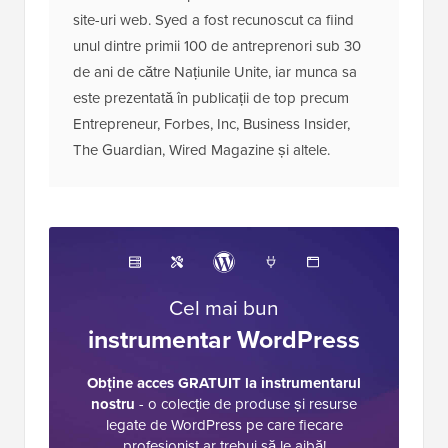
site-uri web. Syed a fost recunoscut ca fiind
unul dintre primii 100 de antreprenori sub 30
de ani de către Națiunile Unite, iar munca sa
este prezentată în publicații de top precum
Entrepreneur, Forbes, Inc, Business Insider,
The Guardian, Wired Magazine și altele.
Cel mai bun
instrumentar WordPress
Obține acces GRATUIT la instrumentarul
nostru
- o colecție de produse și resurse
legate de WordPress pe care fiecare
profesionist ar trebui să le aibă!