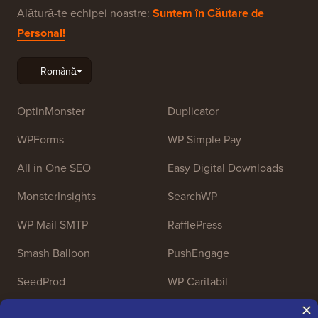
Alătură-te echipei noastre:
Suntem în Căutare de
Personal!
OptinMonster
Duplicator
WPForms
WP Simple Pay
All in One SEO
Easy Digital Downloads
MonsterInsights
SearchWP
WP Mail SMTP
RafflePress
Smash Balloon
PushEngage
SeedProd
WP Caritabil
Nameboy
AffiliateWP