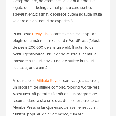
Caseproof are, de asemenea, alte două produse
legate de marketingul afiliat pentru care sunt cu
adevărat entuziasmat, deoarece putem adăuga multă
valoare din anii noștri de experiență.
Primul este
Pretty Links
, care este cel mai popular
plugin de urmărire a linkurilor din WordPress (folosit
de peste 200.000 de site-uri web). Îl puteți folosi
pentru gestionarea linkurilor de afiliere și pentru a
transforma linkurile dvs. lungi de afiliere în linkuri
scurte, ușor de urmărit.
Al doilea este
Affiliate Royale
, care vă ajută să creați
un program de afiliere complet, folosind WordPress.
Acest lucru vă permite să adăugați un program de
recomandare la site-urile dvs. de membru create cu
MemberPress și funcționează, de asemenea, cu alți
furnizori populari de eCommerce, cum ar fi