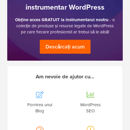
instrumentar WordPress
Obține acces GRATUIT la instrumentarul nostru
- o
colecție de produse și resurse legate de WordPress
pe care fiecare profesionist ar trebui să le aibă!
Descărcați acum
Am nevoie de ajutor cu…
Pornirea unui
WordPress
Blog
SEO