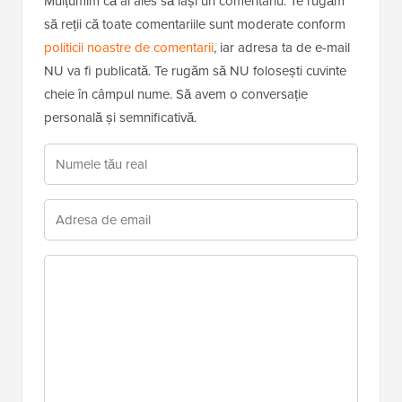
Mulțumim că ai ales să lași un comentariu. Te rugăm
să reții că toate comentariile sunt moderate conform
politicii noastre de comentarii
, iar adresa ta de e-mail
NU va fi publicată. Te rugăm să NU folosești cuvinte
cheie în câmpul nume. Să avem o conversație
personală și semnificativă.