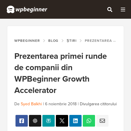
WPBEGINNER
BLOG
ȘTIRI
PREZENTAREA PRIMEI RUNDE DE COMPANII DIN WPBEGINNER GROWTH ACCELERATOR
Prezentarea primei runde
de companii din
WPBeginner Growth
Accelerator
De
Syed Balkhi
|
6 noiembrie 2018
|
Divulgarea cititorului