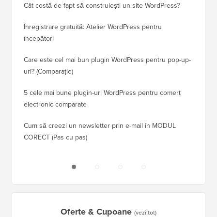
Cât costă de fapt să construiești un site WordPress?
Cum să 
a pierd
Înregistrare gratuită: Atelier WordPress pentru
începători
Cum să 
clasame
Care este cel mai bun plugin WordPress pentru pop-up-
uri? (Comparație)
Cum să 
5 cele mai bune plugin-uri WordPress pentru comerț
Cum să 
electronic comparate
Cum să 
Cum să creezi un newsletter prin e-mail în MODUL
fără ti
CORECT (Pas cu pas)
Oferte & Cupoane
(vezi tot)