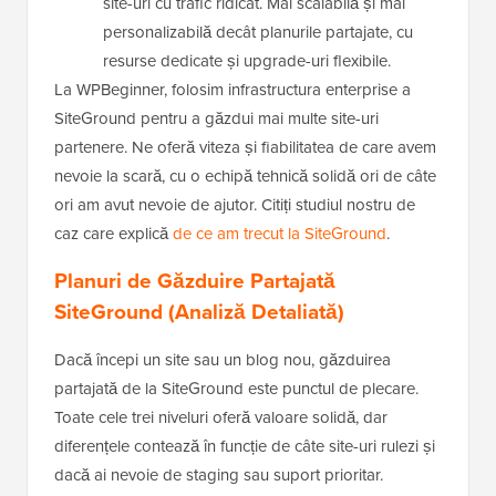
site-uri cu trafic ridicat. Mai scalabilă și mai
personalizabilă decât planurile partajate, cu
resurse dedicate și upgrade-uri flexibile.
La WPBeginner, folosim infrastructura enterprise a
SiteGround pentru a găzdui mai multe site-uri
partenere. Ne oferă viteza și fiabilitatea de care avem
nevoie la scară, cu o echipă tehnică solidă ori de câte
ori am avut nevoie de ajutor. Citiți studiul nostru de
caz care explică
de ce am trecut la SiteGround
.
Planuri de Găzduire Partajată
SiteGround (Analiză Detaliată)
Dacă începi un site sau un blog nou, găzduirea
partajată de la SiteGround este punctul de plecare.
Toate cele trei niveluri oferă valoare solidă, dar
diferențele contează în funcție de câte site-uri rulezi și
dacă ai nevoie de staging sau suport prioritar.