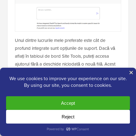
Unul dintre lucrurile mele preferate este cât de
profund integrate sunt opțiunile de suport. Dacă vă
aflați în tabloul de bord Site Tools, puteți accesa
ajutorul fără a deschide niciodată o nouă filă. Acest
lucru face depanarea mult mai rapidă.
De asemenea, publică sute de tutoriale bine
organizate și ghiduri video, ceea ce este ideal dacă
vă place să rezolvați singur lucrurile. Am folosit
documentația lor frecvent atunci când am antrenat
scriitori și noi membri ai echipei care lucrează la
configurări WordPress.