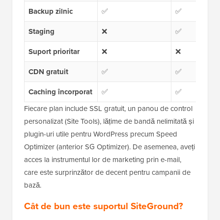
Backup zilnic
✅
✅
Staging
❌
✅
Suport prioritar
❌
❌
CDN gratuit
✅
✅
Caching încorporat
✅
✅
Fiecare plan include SSL gratuit, un panou de control
personalizat (Site Tools), lățime de bandă nelimitată și
plugin-uri utile pentru WordPress precum Speed
Optimizer (anterior SG Optimizer). De asemenea, aveți
acces la instrumentul lor de marketing prin e-mail,
care este surprinzător de decent pentru campanii de
bază.
Cât de bun este suportul SiteGround?