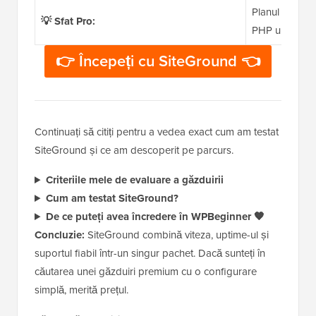
Planul GrowBi
💡 Sfat Pro:
PHP ultra-rapi
👉 Începeți cu SiteGround 👈
Continuați să citiți pentru a vedea exact cum am testat
SiteGround și ce am descoperit pe parcurs.
Criteriile mele de evaluare a găzduirii
Cum am testat SiteGround?
De ce puteți avea încredere în WPBeginner 🧡
Concluzie:
SiteGround combină viteza, uptime-ul și
suportul fiabil într-un singur pachet. Dacă sunteți în
căutarea unei găzduiri premium cu o configurare
simplă, merită prețul.