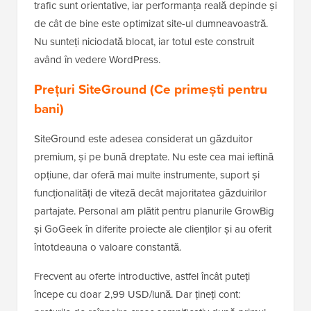
trafic sunt orientative, iar performanța reală depinde și
de cât de bine este optimizat site-ul dumneavoastră.
Nu sunteți niciodată blocat, iar totul este construit
având în vedere WordPress.
Prețuri SiteGround (Ce primești pentru
bani)
SiteGround este adesea considerat un găzduitor
premium, și pe bună dreptate. Nu este cea mai ieftină
opțiune, dar oferă mai multe instrumente, suport și
funcționalități de viteză decât majoritatea găzduirilor
partajate. Personal am plătit pentru planurile GrowBig
și GoGeek în diferite proiecte ale clienților și au oferit
întotdeauna o valoare constantă.
Frecvent au oferte introductive, astfel încât puteți
începe cu doar 2,99 USD/lună. Dar țineți cont: