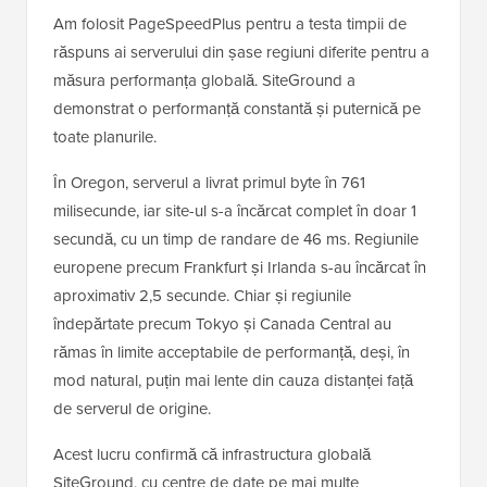
Am folosit PageSpeedPlus pentru a testa timpii de
răspuns ai serverului din șase regiuni diferite pentru a
măsura performanța globală. SiteGround a
demonstrat o performanță constantă și puternică pe
toate planurile.
În Oregon, serverul a livrat primul byte în 761
milisecunde, iar site-ul s-a încărcat complet în doar 1
secundă, cu un timp de randare de 46 ms. Regiunile
europene precum Frankfurt și Irlanda s-au încărcat în
aproximativ 2,5 secunde. Chiar și regiunile
îndepărtate precum Tokyo și Canada Central au
rămas în limite acceptabile de performanță, deși, în
mod natural, puțin mai lente din cauza distanței față
de serverul de origine.
Acest lucru confirmă că infrastructura globală
SiteGround, cu centre de date pe mai multe