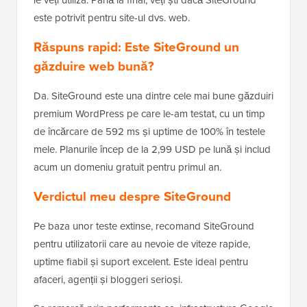
le veți utiliza. Până la final, veți ști dacă SiteGround
este potrivit pentru site-ul dvs. web.
Răspuns rapid: Este SiteGround un
găzduire web bună?
Da. SiteGround este una dintre cele mai bune găzduiri
premium WordPress pe care le-am testat, cu un timp
de încărcare de 592 ms și uptime de 100% în testele
mele. Planurile încep de la 2,99 USD pe lună și includ
acum un domeniu gratuit pentru primul an.
Verdictul meu despre SiteGround
Pe baza unor teste extinse, recomand SiteGround
pentru utilizatorii care au nevoie de viteze rapide,
uptime fiabil și suport excelent. Este ideal pentru
afaceri, agenții și bloggeri serioși.