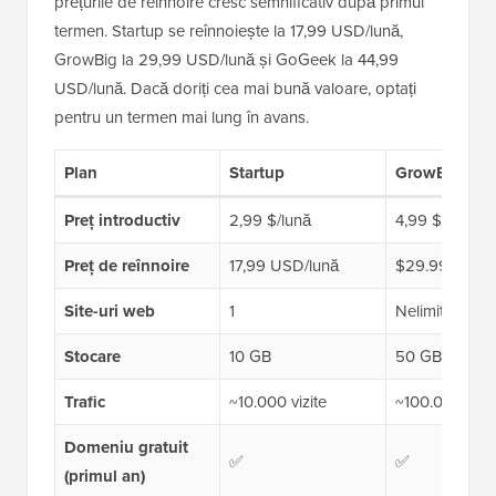
prețurile de reînnoire cresc semnificativ după primul
termen. Startup se reînnoiește la 17,99 USD/lună,
GrowBig la 29,99 USD/lună și GoGeek la 44,99
USD/lună. Dacă doriți cea mai bună valoare, optați
pentru un termen mai lung în avans.
Plan
Startup
GrowBig
Preț introductiv
2,99 $/lună
4,99 $/lună
Preț de reînnoire
17,99 USD/lună
$29.99/lună
Site-uri web
1
Nelimitat
Stocare
10 GB
50 GB
Trafic
~10.000 vizite
~100.000 vizit
Domeniu gratuit
✅
✅
(primul an)