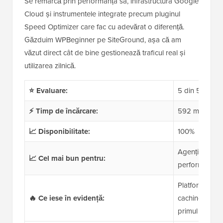
Se remarcă prin performanța sa, infrastructura Google
Cloud și instrumentele integrate precum pluginul
Speed Optimizer care fac cu adevărat o diferență.
Găzduim WPBeginner pe SiteGround, așa că am
văzut direct cât de bine gestionează traficul real și
utilizarea zilnică.
⭐ Evaluare:
5 din 5
⚡ Timp de încărcare:
592 ms
📈 Disponibilitate:
100%
Agenții, blogg
📈 Cel mai bun pentru:
performanță și
Platformă Goog
🔥 Ce iese în evidență:
caching integr
primul an, sup