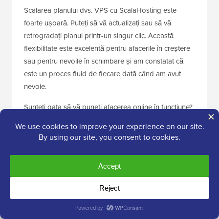
Scalarea planului dvs. VPS cu ScalaHosting este
foarte ușoară. Puteți să vă actualizați sau să vă
retrogradați planul printr-un singur clic. Această
flexibilitate este excelentă pentru afacerile în creștere
sau pentru nevoile în schimbare și am constatat că
este un proces fluid de fiecare dată când am avut
nevoie.
Sunteți gata să vă puneți afacerea online în funcțiune?
Consultați acum
găzduirea VPS cloud gestionată de
la ScalaHosting
și obțineți o reducere folosind
cuponul nostru ScalaHosting
.
ScalaHosting
ScalaHosting este cel mai bun furnizor de
găzduire VPS bazat pe cloud de pe