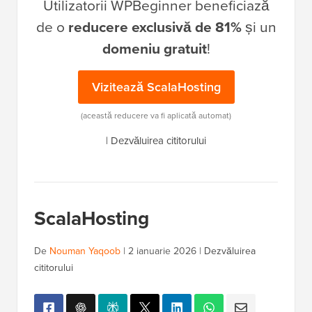
Utilizatorii WPBeginner beneficiază
de o
reducere exclusivă de 81%
și un
domeniu gratuit
!
Vizitează ScalaHosting
(această reducere va fi aplicată automat)
|
Dezvăluirea cititorului
ScalaHosting
De
Nouman Yaqoob
|
2 ianuarie 2026
|
Dezvăluirea
cititorului