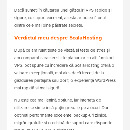
Dacă sunteți în căutarea unei găzduiri VPS rapide și
sigure, cu suport excelent, acesta ar putea fi unul
dintre cele mai bine păstrate secrete.
Verdictul meu despre ScalaHosting
După ce am rulat teste de viteză și teste de stres și
am comparat caracteristicile planurilor cu alți furnizori
VPS, pot spune cu încredere că ScalaHosting oferă o
valoare excepțională, mai ales dacă treceți de la
găzduirea partajată sau doriți o experiență WordPress
mai rapidă și mai sigură.
Nu este cea mai ieftină opțiune, iar interfața de
utilizare se simte încă puțin greoaie pe alocuri. Dar
obțineți performanțe excelente, backup-uri zilnice,
migrări gratuite și o echipă de suport care răspunde