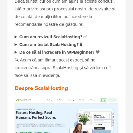
Dacă sunteți curios cum am ajuns la aceste concluzii,
iată o privire asupra procesului nostru de revizuire și
de ce atât de mulți cititori au încredere în
recomandările noastre de găzduire:
Cum am revizuit ScalaHosting?
✅
Cum am testat ScalaHosting?
🧪
De ce să ai încredere în WPBeginner?
🧡
🔍 Acum că am lămurit acest aspect, să ne
concentrăm asupra ScalaHosting și să vedem ce îl
face să iasă în evidență.
Despre ScalaHosting