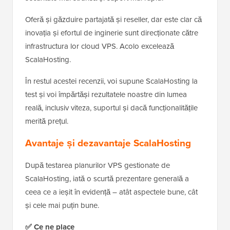
Oferă și găzduire partajată și reseller, dar este clar că
inovația și efortul de inginerie sunt direcționate către
infrastructura lor cloud VPS. Acolo excelează
ScalaHosting.
În restul acestei recenzii, voi supune ScalaHosting la
test și voi împărtăși rezultatele noastre din lumea
reală, inclusiv viteza, suportul și dacă funcționalitățile
merită prețul.
Avantaje și dezavantaje ScalaHosting
După testarea planurilor VPS gestionate de
ScalaHosting, iată o scurtă prezentare generală a
ceea ce a ieșit în evidență – atât aspectele bune, cât
și cele mai puțin bune.
✅ Ce ne place