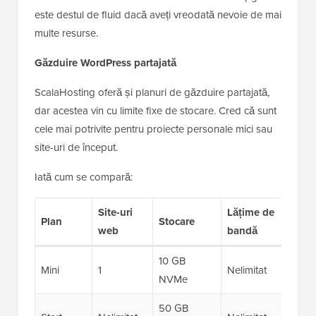
este destul de fluid dacă aveți vreodată nevoie de mai
multe resurse.
Găzduire WordPress partajată
ScalaHosting oferă și planuri de găzduire partajată,
dar acestea vin cu limite fixe de stocare. Cred că sunt
cele mai potrivite pentru proiecte personale mici sau
site-uri de început.
Iată cum se compară:
Site-uri
Lățime de
Plan
Stocare
E
web
bandă
10 GB
S
Mini
1
Nelimitat
NVMe
B
50 GB