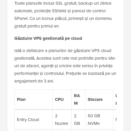
Toate planurile includ SSL gratuit, backup-uri zilnice
automate, protecție SShield și panoul de control
SPanel. Ca un bonus plăcut, primești și un domeniu
gratuit pentru primul an.
Găzduire VPS gestionată pe cloud
Iată o defalcare a planurilor de găzduire VPS cloud
gestionată. Acestea sunt cele mai potrivite pentru site-
uri de afaceri, agenții și oricine este serios în privința
performanței și controlului. Prețurile se bazează pe un
angajament de 3 ani.
RA
Lățime 
Plan
CPU
Stocare
M
bandă
2
2
50 GB
Entry Cloud
Nelimita
Nuclee
GB
NVMe