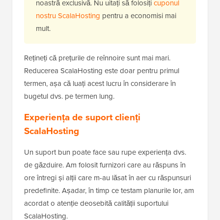
noastră exclusivă. Nu uitați să folosiți
cuponul
nostru ScalaHosting
pentru a economisi mai
mult.
Rețineți că prețurile de reînnoire sunt mai mari.
Reducerea ScalaHosting este doar pentru primul
termen, așa că luați acest lucru în considerare în
bugetul dvs. pe termen lung.
Experiența de suport clienți
ScalaHosting
Un suport bun poate face sau rupe experiența dvs.
de găzduire. Am folosit furnizori care au răspuns în
ore întregi și alții care m-au lăsat în aer cu răspunsuri
predefinite. Așadar, în timp ce testam planurile lor, am
acordat o atenție deosebită calității suportului
ScalaHosting.