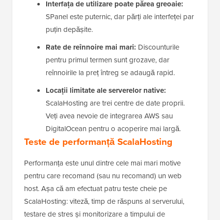
Interfața de utilizare poate părea greoaie:
SPanel este puternic, dar părți ale interfeței par
puțin depășite.
Rate de reînnoire mai mari:
Discounturile
pentru primul termen sunt grozave, dar
reînnoirile la preț întreg se adaugă rapid.
Locații limitate ale serverelor native:
ScalaHosting are trei centre de date proprii.
Veți avea nevoie de integrarea AWS sau
DigitalOcean pentru o acoperire mai largă.
Teste de performanță ScalaHosting
Performanța este unul dintre cele mai mari motive
pentru care recomand (sau nu recomand) un web
host. Așa că am efectuat patru teste cheie pe
ScalaHosting: viteză, timp de răspuns al serverului,
testare de stres și monitorizare a timpului de