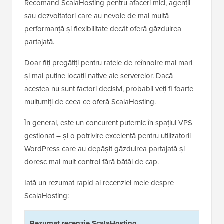
Recomand ScalaHosting pentru afaceri mici, agenții
sau dezvoltatori care au nevoie de mai multă
performanță și flexibilitate decât oferă găzduirea
partajată.
Doar fiți pregătiți pentru ratele de reînnoire mai mari
și mai puține locații native ale serverelor. Dacă
acestea nu sunt factori decisivi, probabil veți fi foarte
mulțumiți de ceea ce oferă ScalaHosting.
În general, este un concurent puternic în spațiul VPS
gestionat – și o potrivire excelentă pentru utilizatorii
WordPress care au depășit găzduirea partajată și
doresc mai mult control fără bătăi de cap.
Iată un rezumat rapid al recenziei mele despre
ScalaHosting:
Rezumat recenzie ScalaHosting