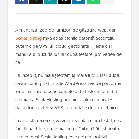
Am analizat zeci de furnizori de găzduire web, dar
ScalaHosting
mi-a atras atenția datorită accentului
puternic pe VPS-uri cloud gestionate — este clar
mândria și bucuria lor, iar după testare, pot vedea de
ce.
La început, nu mă așteptam la mare lucru. Dar după
ce am configurat un site WordPress live pe platforma
lor și am rulat o serie completă de teste, mi-am dat
seama că ScalaHosting are multe atuuri, mai ales
dacă doriți puterea VPS fără bătăile de cap tehnice.
În această recenzie, vă voi prezenta ce am testat, ce a
funcționat bine, unde mai au de îmbunătățit și pentru
cine cred că ScalaHosting este cel mai potrivit.