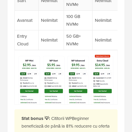
Start
Nelimitat
Nelimitat
E
NVMe
100 GB
Avansat
Nelimitat
Nelimitat
S
NVMe
Entry
50 GB+
Nelimitat
Nelimitat
I
Cloud
NVMe
Sfat bonus 💡:
Cititorii WPBeginner
beneficiază de până la 81% reducere cu oferta