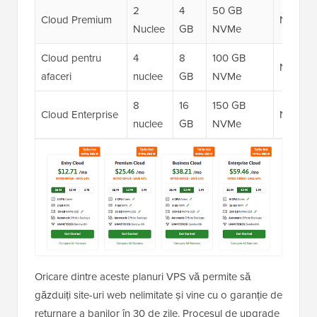
2
4
50 GB
Cloud Premium
Nelimita
Nuclee
GB
NVMe
Cloud pentru
4
8
100 GB
Nelimita
afaceri
nuclee
GB
NVMe
8
16
150 GB
Cloud Enterprise
Nelimita
nuclee
GB
NVMe
Oricare dintre aceste planuri VPS vă permite să
găzduiți site-uri web nelimitate și vine cu o garanție de
returnare a banilor în 30 de zile. Procesul de upgrade