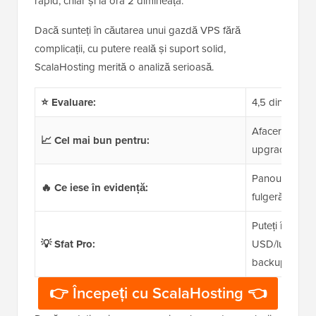
rapid, chiar și la ora 2 dimineața.
Dacă sunteți în căutarea unui gazdă VPS fără
complicații, cu putere reală și suport solid,
ScalaHosting merită o analiză serioasă.
⭐ Evaluare:
4,5 din 5
Afaceri mici, a
📈 Cel mai bun pentru:
upgrade de la
Panou de cont
🔥 Ce iese în evidență:
fulgerător, fun
Puteți începe 
💡 Sfat Pro:
USD/lună și pr
backup-uri și
👉 Începeți cu ScalaHosting 👈