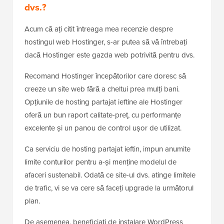
dvs.?
Acum că ați citit întreaga mea recenzie despre
hostingul web Hostinger, s-ar putea să vă întrebați
dacă Hostinger este gazda web potrivită pentru dvs.
Recomand Hostinger începătorilor care doresc să
creeze un site web fără a cheltui prea mulți bani.
Opțiunile de hosting partajat ieftine ale Hostinger
oferă un bun raport calitate-preț, cu performanțe
excelente și un panou de control ușor de utilizat.
Ca serviciu de hosting partajat ieftin, impun anumite
limite conturilor pentru a-și menține modelul de
afaceri sustenabil. Odată ce site-ul dvs. atinge limitele
de trafic, vi se va cere să faceți upgrade la următorul
plan.
De asemenea, beneficiați de instalare WordPress