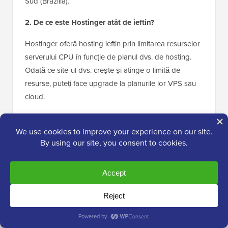
Sud (Brazilia).
2. De ce este Hostinger atât de ieftin?
Hostinger oferă hosting ieftin prin limitarea resurselor
serverului CPU în funcție de planul dvs. de hosting.
Odată ce site-ul dvs. crește și atinge o limită de
resurse, puteți face upgrade la planurile lor VPS sau
cloud.
3. Este Hostinger o companie de hosting bună?
Da, Hostinger este o companie de hosting fiabilă, cu
ani de experiență în industria de hosting partajat.
Oferă o platformă solidă la prețuri accesibile, ceea ce
ajută milioane de clienți să își construiască primul site
web sau să lanseze o nouă afacere.
4. Oferă Hostinger un nume de domeniu gratuit?