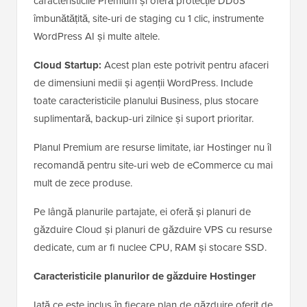
caracteristicile Premium și oferă protecție DDoS
îmbunătățită, site-uri de staging cu 1 clic, instrumente
WordPress AI și multe altele.
Cloud Startup:
Acest plan este potrivit pentru afaceri
de dimensiuni medii și agenții WordPress. Include
toate caracteristicile planului Business, plus stocare
suplimentară, backup-uri zilnice și suport prioritar.
Planul Premium are resurse limitate, iar Hostinger nu îl
recomandă pentru site-uri web de eCommerce cu mai
mult de zece produse.
Pe lângă planurile partajate, ei oferă și planuri de
găzduire Cloud și planuri de găzduire VPS cu resurse
dedicate, cum ar fi nuclee CPU, RAM și stocare SSD.
Caracteristicile planurilor de găzduire Hostinger
Iată ce este inclus în fiecare plan de găzduire oferit de