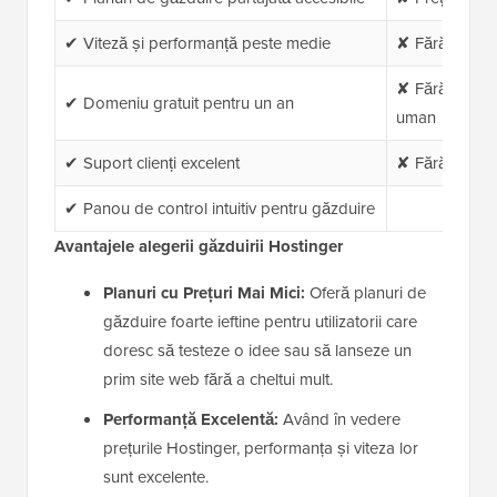
✔ Viteză și performanță peste medie
✘ Fără conturi
✘ Fără suport 
✔ Domeniu gratuit pentru un an
uman
✔ Suport clienți excelent
✘ Fără suport 
✔ Panou de control intuitiv pentru găzduire
Avantajele alegerii găzduirii Hostinger
Planuri cu Prețuri Mai Mici:
Oferă planuri de
găzduire foarte ieftine pentru utilizatorii care
doresc să testeze o idee sau să lanseze un
prim site web fără a cheltui mult.
Performanță Excelentă:
Având în vedere
prețurile Hostinger, performanța și viteza lor
sunt excelente.