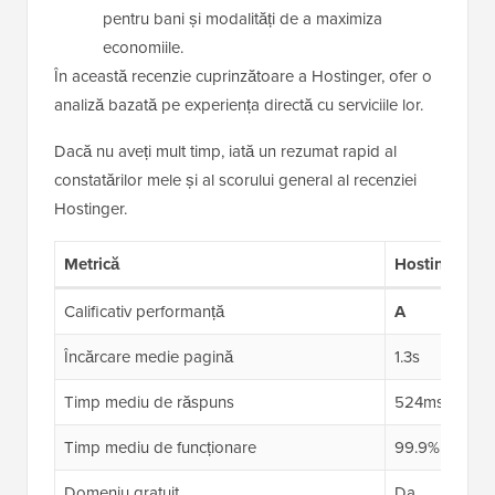
pentru bani și modalități de a maximiza
economiile.
În această recenzie cuprinzătoare a Hostinger, ofer o
analiză bazată pe experiența directă cu serviciile lor.
Dacă nu aveți mult timp, iată un rezumat rapid al
constatărilor mele și al scorului general al recenziei
Hostinger.
Metrică
Hostinger
Calificativ performanță
A
Încărcare medie pagină
1.3s
Timp mediu de răspuns
524ms
Timp mediu de funcționare
99.9%
Domeniu gratuit
Da