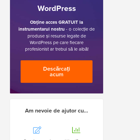
WordPress
Obține acces GRATUIT la
instrumentarul nostru
- o colecție de
produse și resurse legate de
WordPress pe care fiecare
profesionist ar trebui să le aibă!
Descărcați
acum
Am nevoie de ajutor cu…