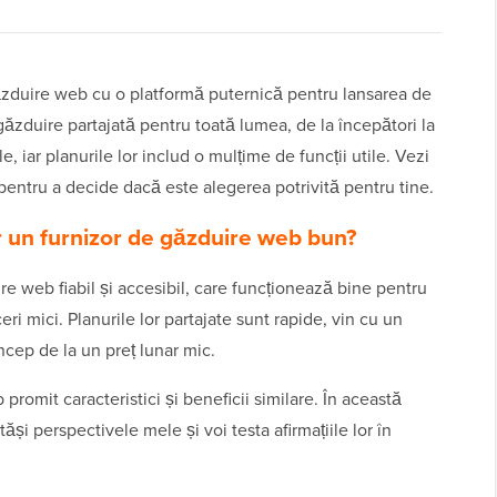
ăzduire web cu o platformă puternică pentru lansarea de
 găzduire partajată pentru toată lumea, de la începători la
e, iar planurile lor includ o mulțime de funcții utile. Vezi
entru a decide dacă este alegerea potrivită pentru tine.
r un furnizor de găzduire web bun?
e web fiabil și accesibil, care funcționează bine pentru
eri mici. Planurile lor partajate sunt rapide, vin cu un
ncep de la un preț lunar mic.
romit caracteristici și beneficii similare. În această
ăși perspectivele mele și voi testa afirmațiile lor în