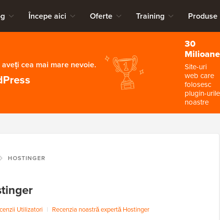
og
Începe aici
Oferte
Training
Produse
30
Milioane
 aveți cea mai mare nevoie.
Site-uri
web care
dPress
folosesc
plugin-urile
noastre
HOSTINGER
tinger
enzii Utilizatori
|
Recenzia noastră expertă Hostinger