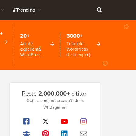
#Trending
+
20+
3000+
Ani de
Tutoriale
experiență
WordPress
WordPress
de la experți
Bara
Peste
2.000.000+
cititori
laterală
Obține conținut proaspăt de la
principală
WPBeginner