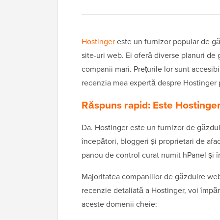
Hostinger
este un furnizor popular de g
site-uri web. Ei oferă diverse planuri de
companii mari. Prețurile lor sunt accesibil
recenzia mea expertă despre Hostinger p
Răspuns rapid: Este Hostinge
Da. Hostinger este un furnizor de găzduir
începători, bloggeri și proprietari de afac
panou de control curat numit hPanel și î
Majoritatea companiilor de găzduire web p
recenzie detaliată a Hostinger, voi împărt
aceste domenii cheie: