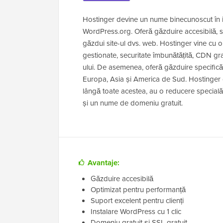
Hostinger devine un nume binecunoscut în i
WordPress.org. Oferă găzduire accesibilă, s
găzdui site-ul dvs. web. Hostinger vine cu o
gestionate, securitate îmbunătățită, CDN grat
ului. De asemenea, oferă găzduire specifică 
Europa, Asia și America de Sud. Hostinger de
lângă toate acestea, au o reducere specială
și un nume de domeniu gratuit.
Avantaje:
Găzduire accesibilă
Optimizat pentru performanță
Suport excelent pentru clienți
Instalare WordPress cu 1 clic
Domeniu gratuit și SSL gratuit