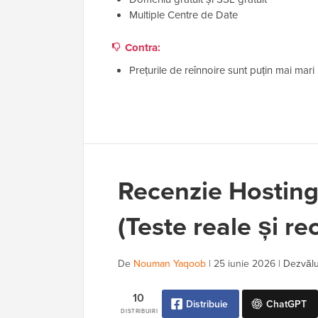
Multiple Centre de Date
Contra:
Prețurile de reînnoire sunt puțin mai mari
Recenzie Hosting
(Teste reale și r
De
Nouman Yaqoob
|
25 iunie 2026
|
Dezvălui
10
Distribuie
ChatGPT
DISTRIBUIRI