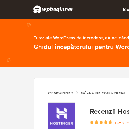
Bl
Tutoriale WordPress de încredere, atunci când
Ghidul începătorului pentru Wor
WPBEGINNER
GĂZDUIRE WORDPRESS
Recenzii Hos
1.053 Rec