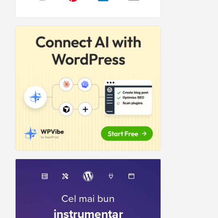
Cel mai bun
instrumentar