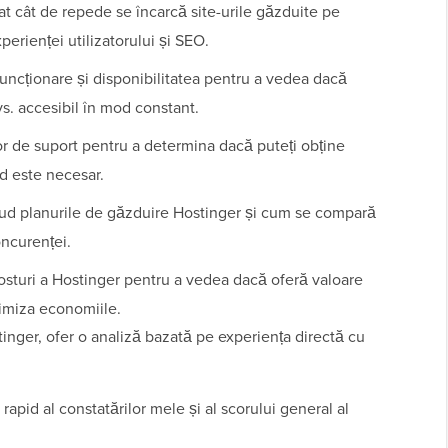
at cât de repede se încarcă site-urile găzduite pe
perienței utilizatorului și SEO.
ncționare și disponibilitatea pentru a vedea dacă
s. accesibil în mod constant.
r de suport pentru a determina dacă puteți obține
nd este necesar.
ud planurile de găzduire Hostinger și cum se compară
oncurenței.
osturi a Hostinger pentru a vedea dacă oferă valoare
ximiza economiile.
inger, ofer o analiză bazată pe experiența directă cu
apid al constatărilor mele și al scorului general al