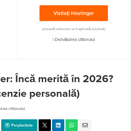
Vizitați Hostinger
(această reducere va fi aplicată automat)
|
Dezvăluirea cititorului
er: Încă merită în 2026?
ecenzie personală)
rea cititorului
Perplexitate