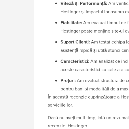
Viteză și Performanță:
Am verific
Hostinger și impactul lor asupra ex
Fiabilitate:
Am evaluat timpul de fu
Hostinger poate menține site-ul dv
Suport Clienți:
Am testat echipa lo
asistență rapidă și utilă atunci câ
Caracteristici:
Am analizat ce incl
aceste caracteristici cu cele ale c
Prețuri:
Am evaluat structura de c
pentru bani și modalități de a ma
În această recenzie cuprinzătoare a Host
serviciile lor.
Dacă nu aveți mult timp, iată un rezumat r
recenziei Hostinger.