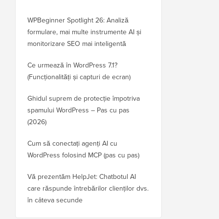
WPBeginner Spotlight 26: Analiză
formulare, mai multe instrumente AI și
monitorizare SEO mai inteligentă
Ce urmează în WordPress 7.1?
(Funcționalități și capturi de ecran)
Ghidul suprem de protecție împotriva
spamului WordPress – Pas cu pas
(2026)
Cum să conectați agenți AI cu
WordPress folosind MCP (pas cu pas)
Vă prezentăm HelpJet: Chatbotul AI
care răspunde întrebărilor clienților dvs.
în câteva secunde