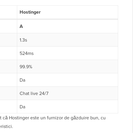
Hostinger
A
1.3s
524ms
99.9%
Da
Chat live 24/7
Da
 că Hostinger este un furnizor de găzduire bun, cu
istici.