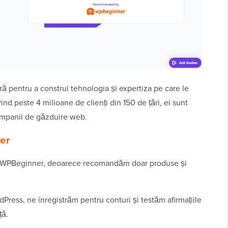
ră pentru a construi tehnologia și expertiza pe care le
d peste 4 milioane de clienți din 150 de țări, ei sunt
ompanii de găzduire web.
er
iile WPBeginner, deoarece recomandăm doar produse și
Press, ne înregistrăm pentru conturi și testăm afirmațiile
ță.