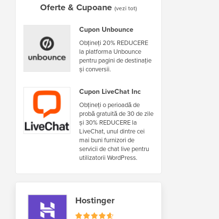
Oferte & Cupoane
(vezi tot)
Cupon Unbounce
Obțineți 20% REDUCERE
la platforma Unbounce
pentru pagini de destinație
și conversii.
Cupon LiveChat Inc
Obțineți o perioadă de
probă gratuită de 30 de zile
și 30% REDUCERE la
LiveChat, unul dintre cei
mai buni furnizori de
servicii de chat live pentru
utilizatorii WordPress.
Hostinger