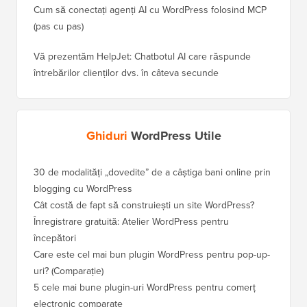
Cum să conectați agenți AI cu WordPress folosind MCP
(pas cu pas)
Vă prezentăm HelpJet: Chatbotul AI care răspunde
întrebărilor clienților dvs. în câteva secunde
Ghiduri
WordPress Utile
30 de modalități „dovedite” de a câștiga bani online prin
Cum să-
blogging cu WordPress
WordPre
Cât costă de fapt să construiești un site WordPress?
Cum să 
a pierd
Înregistrare gratuită: Atelier WordPress pentru
începători
Cum să 
clasame
Care este cel mai bun plugin WordPress pentru pop-up-