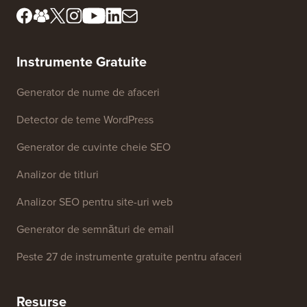
Termeni și condiții
Cunoaște consiliul nostru
de revizuire
Dezvăluire FTC
Presă & Resurse de brand
Nu vinde informațiile mele
Contactați-ne
Fond de creștere
Instrumente Gratuite
Generator de nume de afaceri
Detector de teme WordPress
Generator de cuvinte cheie SEO
Analizor de titluri