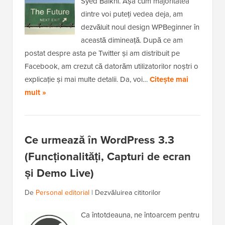
Syed Balkhi. Așa cum majoritatea
dintre voi puteți vedea deja, am
dezvăluit noul design WPBeginner în
această dimineață. După ce am
postat despre asta pe Twitter și am distribuit pe
Facebook, am crezut că datorăm utilizatorilor noștri o
explicație și mai multe detalii. Da, voi…
Citește mai
mult »
Ce urmează în WordPress 3.3
(Funcționalități, Capturi de ecran
și Demo Live)
De
Personal editorial
|
Dezvăluirea cititorilor
Ca întotdeauna, ne întoarcem pentru