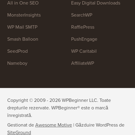
Personal!
OptinMonster
Duplicator
WPForms
WP Simple Pay
All in One SEO
Easy Digital Downloads
MonsterInsights
SearchWP
WP Mail SMTP
RafflePress
Smash Balloon
PushEngage
SeedProd
WP Caritabil
Nameboy
AffiliateWP