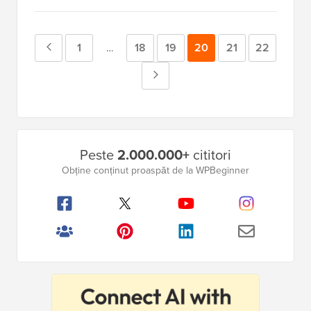
Pagina
Pagina
1
Pagina
18
Pagina
19
Pagina
20
Pagina
21
Pagina
22
Pagini
…
intermediare
anterioară
Pagina
omise
Următoare
Bara
Peste
2.000.000+
cititori
laterală
Obține conținut proaspăt de la WPBeginner
principală