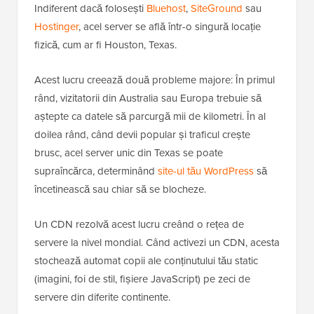
Indiferent dacă folosești
Bluehost
,
SiteGround
sau
Hostinger
, acel server se află într-o singură locație
fizică, cum ar fi Houston, Texas.
Acest lucru creează două probleme majore: În primul
rând, vizitatorii din Australia sau Europa trebuie să
aștepte ca datele să parcurgă mii de kilometri. În al
doilea rând, când devii popular și traficul crește
brusc, acel server unic din Texas se poate
supraîncărca, determinând
site-ul tău WordPress
să
încetinească sau chiar să se blocheze.
Un CDN rezolvă acest lucru creând o rețea de
servere la nivel mondial. Când activezi un CDN, acesta
stochează automat copii ale conținutului tău static
(imagini, foi de stil, fișiere JavaScript) pe zeci de
servere din diferite continente.