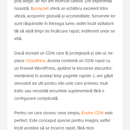
poți alege, iar noi am încercat câteva. Din experiența
noastră,
Bunny.net
oferă un echilibru excelent între
viteză, acoperire globală și accesibilitate. Serverele lor
sunt răspândite în întreaga lume, astfel încât vizitatorii
tăi să aibă timpi de încărcare rapizi, indiferent unde se
află.
Dacă dorești un CDN care îți protejează și site-ul, ne
place
Cloudflare
. Acesta combină un CDN rapid cu
un firewall WordPress, ajutând la blocarea atacurilor,
menținând în același timp paginile rapide. L-am găsit
deosebit de util pentru site-urile care primesc mult
trafic sau necesită securitate suplimentară fără o
configurare complicată.
Pentru cei care doresc ceva simplu,
Envira CDN
este
perfect. Este conceput special pentru imagini, astfel
încât acestea să se încarce rapid, fără nicio