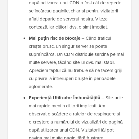
după activarea unui CDN a fost cât de repede
se încărcau paginile, chiar și pentru vizitatorii
aflați departe de serverul nostru. Viteza
contează, iar cititorii dvs. o simt imediat.
Mai puțin risc de blocaje
– Când traficul
crește brusc, un singur server se poate
supraîncărca. Un CDN distribuie sarcina pe mai
multe servere, făcând site-ul dvs. mai stabil.
Apreciem faptul că nu trebuie să ne facem griji
cu privire la întreruperi bruște în perioadele
aglomerate.
Experiență Utilizator Îmbunătățită
– Site-urile
mai rapide mențin cititorii implicați. Am
observat o scădere a ratelor de respingere și
o creștere a numărului de vizualizări de pagină
după utilizarea unui CDN. Vizitatorii tăi pot
naviga mai multe pagini fără frustrare.