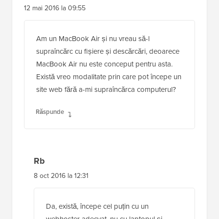
12 mai 2016 la 09:55
Am un MacBook Air și nu vreau să-l
supraîncărc cu fișiere și descărcări, deoarece
MacBook Air nu este conceput pentru asta.
Există vreo modalitate prin care pot începe un
site web fără a-mi supraîncărca computerul?
Răspunde
Rb
8 oct 2016 la 12:31
Da, există, începe cel puțin cu un
webhoster adecvat, nu cu laptopul și