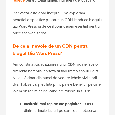
repede
pentru toată lumea, indiferent de locația lor.
Dar viteza este doar începutul. Să explorăm
beneficiile specifice pe care un CDN le aduce blogului
tău WordPress și de ce îl considerăm esențial pentru
orice site web serios.
De ce ai nevoie de un CDN pentru
blogul tău WordPress?
Am constatat că adăugarea unui CDN poate face o
diferență notabilă în viteza și fiabilitatea site-ului dvs.
Nu ajută doar din punct de vedere tehnic; vizitatorii
dvs. îl observă și ei. Iată principalele beneficii pe care
le-am observat atunci când am folosit un CDN:
Încărcări mai rapide ale paginilor
– Unul
dintre primele lucruri pe care le-am observat