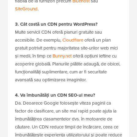
fiabilă de la furnizori precum
Bluehost
sau
SiteGround
.
3. Cât costă un CDN pentru WordPress?
Multe servicii CDN oferă planuri gratuite sau
accesibile. De exemplu,
Cloudflare
oferă un plan
gratuit potrivit pentru majoritatea site-urilor web mici
și medii, în timp ce
Bunny.net
oferă opțiuni ieftine cu
acoperire globală. Planurile plătite adaugă, de obicei,
funcționalități suplimentare, cum ar fi securitate
avansată sau optimizarea imaginilor.
4. Va îmbunătăți un CDN SEO-ul meu?
Da. Deoarece Google folosește viteza paginii ca
factor de clasificare, un site mai rapid poate ajuta la
îmbunătățirea clasamentelor dvs. în motoarele de
căutare. Un CDN reduce timpii de încărcare, ceea ce
îmbunătățește experiența utilizatorului și poate reduce