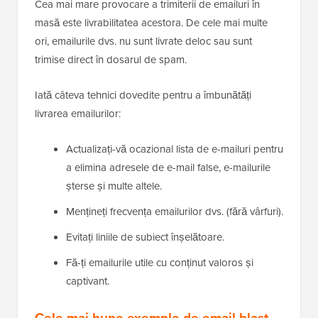
Cea mai mare provocare a trimiterii de emailuri în
masă este livrabilitatea acestora. De cele mai multe
ori, emailurile dvs. nu sunt livrate deloc sau sunt
trimise direct în dosarul de spam.
Iată câteva tehnici dovedite pentru a îmbunătăți
livrarea emailurilor:
Actualizați-vă ocazional lista de e-mailuri pentru
a elimina adresele de e-mail false, e-mailurile
șterse și multe altele.
Mențineți frecvența emailurilor dvs. (fără vârfuri).
Evitați liniile de subiect înșelătoare.
Fă-ți emailurile utile cu conținut valoros și
captivant.
Cele mai bune exemple de email blast