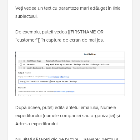
Veți vedea un text cu paranteze mari adăugat în linia
subiectului.
De exemplu, puteți vedea [[FIRSTNAME OR
“customer”]] în captura de ecran de mai jos.
După aceea, puteți edita antetul emailului, Numele
expeditorului (numele companiei sau organizației) și
Adresa expeditorului.
Nu uitați să faceți clic pe butonul „Salvare” pentru a