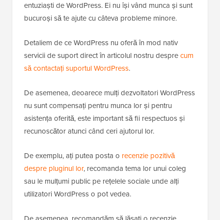
entuziaști de WordPress. Ei nu își vând munca și sunt
bucuroși să te ajute cu câteva probleme minore.
Detaliem de ce WordPress nu oferă în mod nativ
servicii de suport direct în articolul nostru despre
cum
să contactați suportul WordPress
.
De asemenea, deoarece mulți dezvoltatori WordPress
nu sunt compensați pentru munca lor și pentru
asistența oferită, este important să fii respectuos și
recunoscător atunci când ceri ajutorul lor.
De exemplu, ați putea posta o
recenzie pozitivă
despre pluginul lor
, recomanda tema lor unui coleg
sau le mulțumi public pe rețelele sociale unde alți
utilizatori WordPress o pot vedea.
De asemenea, recomandăm să lăsați o recenzie