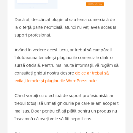
Dacă ați descărcat plugin-ul sau tema comercială de
la o terță parte neoficială, atunci nu veți avea acces la
suport profesional.
Având în vedere acest lucru, ar trebui să cumpărați
întotdeauna temele și pluginurile comerciale dintr-o
sursă oficială. Pentru mai multe informații, vă rugăm să
consultați ghidul nostru despre
de ce ar trebui să
evitați temele și pluginurile WordPress nule
.
Când vorbiți cu o echipă de suport profesionistă, ar
trebui totuși să urmați ghidurile pe care le-am acoperit
mai sus. Doar pentru că ați plătit pentru un produs nu
înseamnă că aveți voie să fiți nepoliticos.