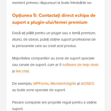
membrii primesc răspunsuri la toate întrebările lor.
Opțiunea 5: Contactați direct echipa de
suport a plugin-ului/temei premium
Dacă ați plătit pentru un plugin sau o temă premium,
atunci, de obicei, puteți obține suport profesional de
la persoanele care au creat acel produs.
Majoritatea companiilor au zone de suport speciale
sau canale de suport, cum ar fi
software de help desk
și
live chat
.
De exemplu,
WPForms
,
MonsterInsights
și
AIOSEO
au toate zone speciale de suport.
Fiecare companie are propriile reguli pentru a obține
suport.