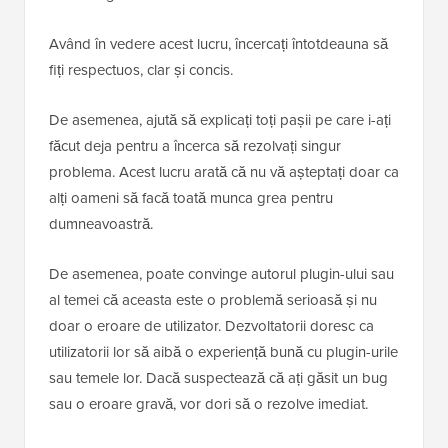
Având în vedere acest lucru, încercați întotdeauna să
fiți respectuos, clar și concis.
De asemenea, ajută să explicați toți pașii pe care i-ați
făcut deja pentru a încerca să rezolvați singur
problema. Acest lucru arată că nu vă așteptați doar ca
alți oameni să facă toată munca grea pentru
dumneavoastră.
De asemenea, poate convinge autorul plugin-ului sau
al temei că aceasta este o problemă serioasă și nu
doar o eroare de utilizator. Dezvoltatorii doresc ca
utilizatorii lor să aibă o experiență bună cu plugin-urile
sau temele lor. Dacă suspectează că ați găsit un bug
sau o eroare gravă, vor dori să o rezolve imediat.