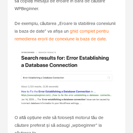
să copiați mesajul de eroare în bara de căutare
WPBeginner.
De exemplu, căutarea „Eroare la stabilirea conexiunii
la baza de date” va afișa un
ghid complet pentru
remedierea erorii de conexiune la baza de date
.
O altă opțiune este să folosești motorul tău de
căutare preferat și să adaugi „wpbeginner” la
căutarea ta.