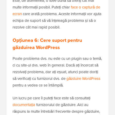
Este, de asemenea, o idee bună să oferiți cât mai
multe informații posibil. Puteți chiar
face o captură de
ecran
care arată problema. Aceste informații vor ajuta
echipa de suport să vă înțeleagă problema și să o
rezolve cât mai rapid posibil.
Opțiunea 6: Cere suport pentru
găzduirea WordPress
Poate problema dvs. nu este cu un plugin sau o temă,
ci cu site-ul dvs. web în general. Dacă ați încercat să
rezolvați problema, dar ați eșuat, atunci poate doriți
să verificați cu furnizorul dvs. de
găzduire WordPress
pentru a vedea ce se întâmplă.
Un lucru pe care îl puteți face este să consultați
documentația
furnizorului de găzduire. Aici au
răspuns la multe întrebări frecvente despre găzduire,