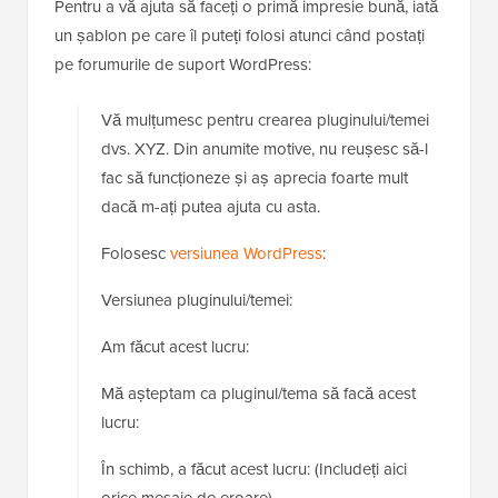
Pentru a vă ajuta să faceți o primă impresie bună, iată
un șablon pe care îl puteți folosi atunci când postați
pe forumurile de suport WordPress:
Vă mulțumesc pentru crearea pluginului/temei
dvs. XYZ. Din anumite motive, nu reușesc să-l
fac să funcționeze și aș aprecia foarte mult
dacă m-ați putea ajuta cu asta.
Folosesc
versiunea WordPress
:
Versiunea pluginului/temei:
Am făcut acest lucru:
Mă așteptam ca pluginul/tema să facă acest
lucru:
În schimb, a făcut acest lucru: (Includeți aici