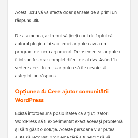
Acest lucru vă va afecta doar șansele de a primi un
răspuns util.
De asemenea, ar trebui să țineți cont de faptul că
autorul plugin-ului sau temei ar putea avea un
program de lucru aglomerat. De asemenea, ar putea
fi într-un fus orar complet diferit de al dvs. Având în
vedere acest lucru, s-ar putea să fie nevoie să
așteptați un răspuns.
Opțiunea 4: Cere ajutor comunității
WordPress
Există întotdeauna posibilitatea ca alți utilizatori
WordPress să fi experimentat exact aceeași problemă
și să fi găsit o soluție. Aceste persoane v-ar putea
ajuta să rezolvați problema fără a fi nevoit să vă