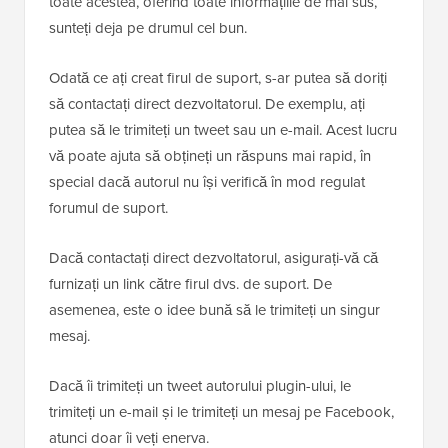
toate acestea, oferind toate informațiile de mai sus,
sunteți deja pe drumul cel bun.
Odată ce ați creat firul de suport, s-ar putea să doriți
să contactați direct dezvoltatorul. De exemplu, ați
putea să le trimiteți un tweet sau un e-mail. Acest lucru
vă poate ajuta să obțineți un răspuns mai rapid, în
special dacă autorul nu își verifică în mod regulat
forumul de suport.
Dacă contactați direct dezvoltatorul, asigurați-vă că
furnizați un link către firul dvs. de suport. De
asemenea, este o idee bună să le trimiteți un singur
mesaj.
Dacă îi trimiteți un tweet autorului plugin-ului, le
trimiteți un e-mail și le trimiteți un mesaj pe Facebook,
atunci doar îi veți enerva.