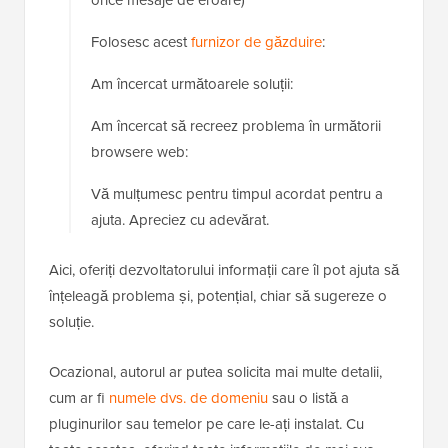
orice mesaje de eroare)
Folosesc acest
furnizor de găzduire
:
Am încercat următoarele soluții:
Am încercat să recreez problema în următorii
browsere web:
Vă mulțumesc pentru timpul acordat pentru a
ajuta. Apreciez cu adevărat.
Aici, oferiți dezvoltatorului informații care îl pot ajuta să
înțeleagă problema și, potențial, chiar să sugereze o
soluție.
Ocazional, autorul ar putea solicita mai multe detalii,
cum ar fi
numele dvs. de domeniu
sau o listă a
pluginurilor sau temelor pe care le-ați instalat. Cu