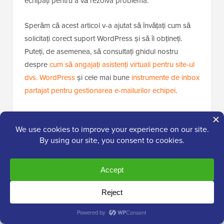
echipați pentru a vă rezolva problema.
Sperăm că acest articol v-a ajutat să învățați cum să
solicitați corect suport WordPress și să îl obțineți.
Puteți, de asemenea, să consultați ghidul nostru
despre
cum să angajați asistenți virtuali pentru site-ul
dvs. WordPress
și cele mai bune
instrumente de inbox
partajat pentru gestionarea e-mailurilor echipei
.
Dacă v-a plăcut acest articol, atunci vă rugăm să vă
abonați la
Canalul nostru de YouTube
pentru tutoriale
video despre WordPress. Ne puteți găsi, de
asemenea, pe
Twitter
și
Facebook
.