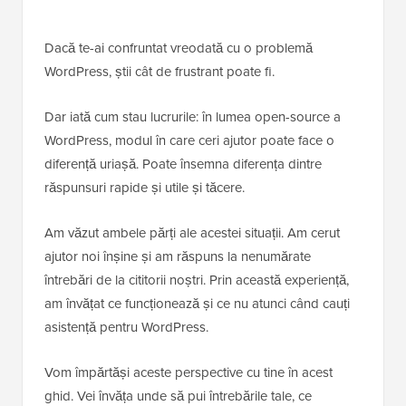
Dacă te-ai confruntat vreodată cu o problemă
WordPress, știi cât de frustrant poate fi.
Dar iată cum stau lucrurile: în lumea open-source a
WordPress, modul în care ceri ajutor poate face o
diferență uriașă. Poate însemna diferența dintre
răspunsuri rapide și utile și tăcere.
Am văzut ambele părți ale acestei situații. Am cerut
ajutor noi înșine și am răspuns la nenumărate
întrebări de la cititorii noștri. Prin această experiență,
am învățat ce funcționează și ce nu atunci când cauți
asistență pentru WordPress.
Vom împărtăși aceste perspective cu tine în acest
ghid. Vei învăța unde să pui întrebările tale, ce