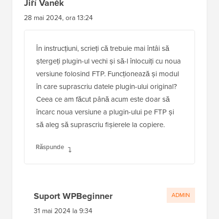
Jiří Vaněk
28 mai 2024, ora 13:24
În instrucțiuni, scrieți că trebuie mai întâi să
ștergeți plugin-ul vechi și să-l înlocuiți cu noua
versiune folosind FTP. Funcționează și modul
în care suprascriu datele plugin-ului original?
Ceea ce am făcut până acum este doar să
încarc noua versiune a plugin-ului pe FTP și
să aleg să suprascriu fișierele la copiere.
Răspunde
Suport WPBeginner
ADMIN
31 mai 2024 la 9:34