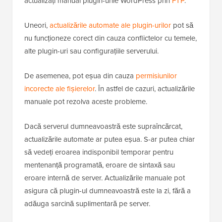
actualizați manual plugin-urile WordPress prin
FTP
.
Uneori,
actualizările automate ale plugin-urilor
pot să
nu funcționeze corect din cauza conflictelor cu temele,
alte plugin-uri sau configurațiile serverului.
De asemenea, pot eșua din cauza
permisiunilor
incorecte ale fișierelor
. În astfel de cazuri, actualizările
manuale pot rezolva aceste probleme.
Dacă serverul dumneavoastră este supraîncărcat,
actualizările automate ar putea eșua. S-ar putea chiar
să vedeți eroarea indisponibil temporar pentru
mentenanță programată, eroare de sintaxă sau
eroare internă de server. Actualizările manuale pot
asigura că plugin-ul dumneavoastră este la zi, fără a
adăuga sarcină suplimentară pe server.