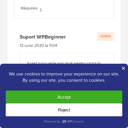
Răspunde
Suport WPBeginner
ADMIN
12 iunie 2020 la 9:04
Acest lucru este mai mult pentru cazul în
care metoda implicită de actualizare nu a
funcționat, dar WordPress și majoritatea
plugin-urilor ar trebui să verifice și să ofere
opțiunea de a actualiza baza de date dacă
este necesar pentru a preveni aceste erori.
Răspunde