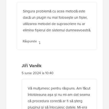
Singura problemă cu acea metodă este
dacă un plugin nu mai folosește un fișier,
utilizarea metodei de suprascriere nu ar
elimina fișierul din sistemul dumneavoastră.
Răspunde
Jiří Vaněk
5 iunie 2024 la 10:40
Vă mulțumesc pentru răspuns. Am făcut
întotdeauna așa și nu mi-am dat seama
că procedura corectă ar fi să șterg
pluginul și să înlocuiesc datele. Mi-era