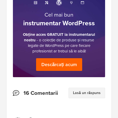
Cel mai bun
instrumentar WordPress
Obține acces GRATUIT la instrumentarul
nostru
- o colecție de produse și resurse
legate de WordPress pe care fiecare
profesionist ar trebui să le aibă!
Descărcați acum
Interacțiuni
16 Comentarii
Lasă un răspuns
cu
cititorii