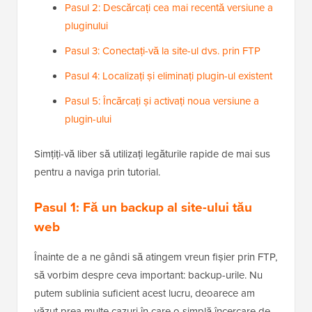
Pasul 2: Descărcați cea mai recentă versiune a
pluginului
Pasul 3: Conectați-vă la site-ul dvs. prin FTP
Pasul 4: Localizați și eliminați plugin-ul existent
Pasul 5: Încărcați și activați noua versiune a
plugin-ului
Simțiți-vă liber să utilizați legăturile rapide de mai sus
pentru a naviga prin tutorial.
Pasul 1: Fă un backup al site-ului tău
web
Înainte de a ne gândi să atingem vreun fișier prin FTP,
să vorbim despre ceva important: backup-urile. Nu
putem sublinia suficient acest lucru, deoarece am
văzut prea multe cazuri în care o simplă încercare de