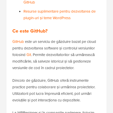
GitHub
Resurse suplimentare pentru dezvoltarea de
plugin-uri și teme WordPress
Ce este GitHub?
GitHub
este un serviciu de găzduire bazat pe cloud
pentru dezvoltarea software și controlul versiunilor
folosind
Git
. Permite dezvoltatorilor să urmărească
modificările, să salveze istoricul și să gestioneze
versiunile de cod în cadrul proiectelor.
Dincolo de găzduire, GitHub oferă instrumente
practice pentru colaborare și urmărirea proiectelor.
Utilizatorii pot lucra împreună eficient, pot urmări
evoluțiile și pot interacționa cu depozitele.
La WPBeginner și în companiile partenere, folosim