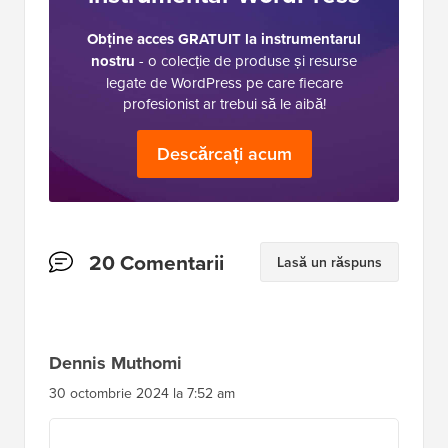
Obține acces GRATUIT la instrumentarul
nostru
- o colecție de produse și resurse
legate de WordPress pe care fiecare
profesionist ar trebui să le aibă!
Descărcați acum
Interacțiuni
20 Comentarii
Lasă un răspuns
cu
cititorii
Dennis Muthomi
30 octombrie 2024 la 7:52 am