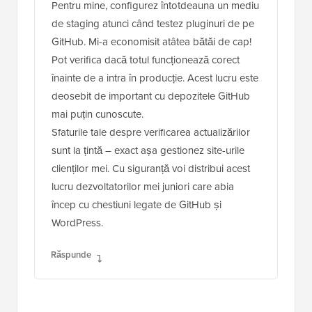
Pentru mine, configurez întotdeauna un mediu
de staging atunci când testez pluginuri de pe
GitHub. Mi-a economisit atâtea bătăi de cap!
Pot verifica dacă totul funcționează corect
înainte de a intra în producție. Acest lucru este
deosebit de important cu depozitele GitHub
mai puțin cunoscute.
Sfaturile tale despre verificarea actualizărilor
sunt la țintă – exact așa gestionez site-urile
clienților mei. Cu siguranță voi distribui acest
lucru dezvoltatorilor mei juniori care abia
încep cu chestiuni legate de GitHub și
WordPress.
Răspunde