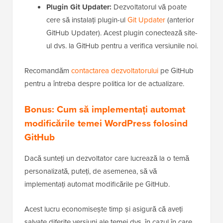
Plugin Git Updater:
Dezvoltatorul vă poate
cere să instalați plugin-ul
Git Updater
(anterior
GitHub Updater). Acest plugin conectează site-
ul dvs. la GitHub pentru a verifica versiunile noi.
Recomandăm
contactarea dezvoltatorului
pe GitHub
pentru a întreba despre politica lor de actualizare.
Bonus: Cum să implementați automat
modificările temei WordPress folosind
GitHub
Dacă sunteți un dezvoltator care lucrează la o temă
personalizată, puteți, de asemenea, să vă
implementați automat modificările pe GitHub.
Acest lucru economisește timp și asigură că aveți
salvate diferite versiuni ale temei dvs. în cazul în care