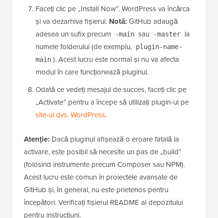
Faceți clic pe „Install Now”. WordPress va încărca
și va dezarhiva fișierul.
Notă:
GitHub adaugă
adesea un sufix precum
sau
la
-main
-master
numele folderului (de exemplu,
plugin-name-
). Acest lucru este normal și nu va afecta
main
modul în care funcționează pluginul.
Odată ce vedeți mesajul de succes, faceți clic pe
„Activate” pentru a începe să utilizați plugin-ul pe
site-ul dvs. WordPress
.
Atenție:
Dacă pluginul afișează o eroare fatală la
activare, este posibil să necesite un pas de „build”
(folosind instrumente precum Composer sau NPM).
Acest lucru este comun în proiectele avansate de
GitHub și, în general, nu este prietenos pentru
începători. Verificați fișierul README al depozitului
pentru instrucțiuni.