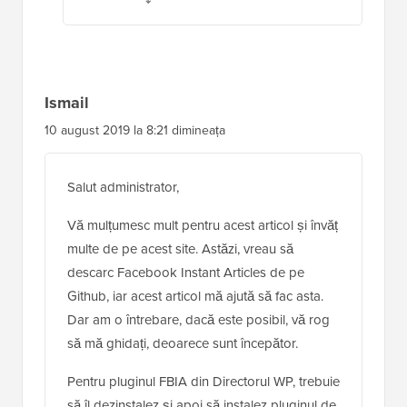
Ismail
10 august 2019 la 8:21 dimineața
Salut administrator,
Vă mulțumesc mult pentru acest articol și învăț
multe de pe acest site. Astăzi, vreau să
descarc Facebook Instant Articles de pe
Github, iar acest articol mă ajută să fac asta.
Dar am o întrebare, dacă este posibil, vă rog
să mă ghidați, deoarece sunt începător.
Pentru pluginul FBIA din Directorul WP, trebuie
să îl dezinstalez și apoi să instalez pluginul de