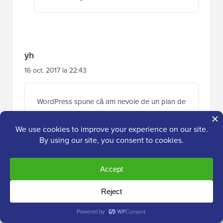
yh
16 oct. 2017 la 22:43
WordPress spune că am nevoie de un plan de
afaceri pentru a adăuga pluginuri. Există vreo
modalitate de a ocoli acest lucru? Sau există
vreo modalitate de a recupera o postare
programată și de a o publica manual? Nu
găsesc postarea nicăieri.
Răspunde