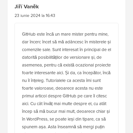
Jiří Vaněk
23 iunie 2024 la 16:43
GitHub este încă un mare mister pentru mine,
dar încerc încet să mă adâncesc în misterele și
comenzile sale. Sunt interesat în principal de el
datorită posibilităților de versionare și, de
asemenea, pentru că există ocazional proiecte
foarte interesante aici. Și da, ca începător, încă
nu îl înțeleg. Tutorialele ca acesta îmi sunt
foarte valoroase, deoarece acesta nu este
primul articol despre GitHub pe care îl citesc
aici. Cu cât învăț mai multe despre el, cu atât
încep să mă bucur mai mult, deoarece chiar și
în WordPress, se poate ieși din tipare, ca să
spunem așa. Asta înseamnă să mergi puțin