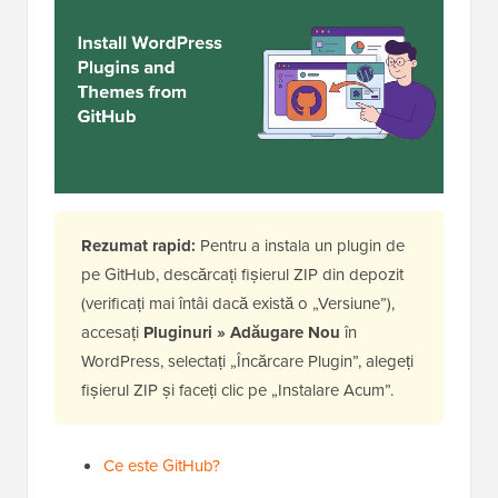
Rezumat rapid:
Pentru a instala un plugin de
pe GitHub, descărcați fișierul ZIP din depozit
(verificați mai întâi dacă există o „Versiune”),
accesați
Pluginuri » Adăugare Nou
în
WordPress, selectați „Încărcare Plugin”, alegeți
fișierul ZIP și faceți clic pe „Instalare Acum”.
Ce este GitHub?