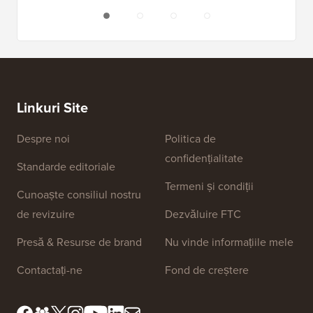
Linkuri Site
Despre noi
Politica de
confidențialitate
Standarde editoriale
Termeni și condiții
Cunoaște consiliul nostru
de revizuire
Dezvăluire FTC
Presă & Resurse de brand
Nu vinde informațiile mele
Contactați-ne
Fond de creștere