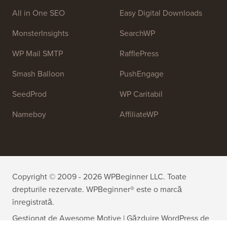
All in One SEO
Easy Digital Downloads
MonsterInsights
SearchWP
WP Mail SMTP
RafflePress
Smash Balloon
PushEngage
SeedProd
WP Caritabil
Nameboy
AffiliateWP
Copyright © 2009 - 2026 WPBeginner LLC. Toate
drepturile rezervate. WPBeginner® este o marcă
înregistrată.
Gestionat de
Awesome Motive
|
Găzduire WordPress
de