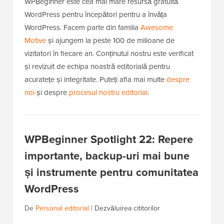
WPBeginner este cea mai mare resursă gratuită
WordPress pentru începători pentru a învăța
WordPress. Facem parte din familia
Awesome
Motive
și ajungem la peste 100 de milioane de
vizitatori în fiecare an. Conținutul nostru este verificat
și revizuit de echipa noastră editorială pentru
acuratețe și integritate. Puteți afla mai multe
despre
noi
și despre
procesul nostru editorial
.
WPBeginner Spotlight 22: Repere
importante, backup-uri mai bune
și instrumente pentru comunitatea
WordPress
De
Personal editorial
|
Dezvăluirea cititorilor