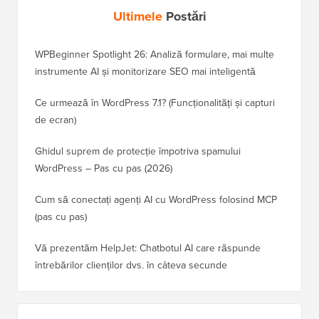
Ultimele
Postări
WPBeginner Spotlight 26: Analiză formulare, mai multe
instrumente AI și monitorizare SEO mai inteligentă
Ce urmează în WordPress 7.1? (Funcționalități și capturi
de ecran)
Ghidul suprem de protecție împotriva spamului
WordPress – Pas cu pas (2026)
Cum să conectați agenți AI cu WordPress folosind MCP
(pas cu pas)
Vă prezentăm HelpJet: Chatbotul AI care răspunde
întrebărilor clienților dvs. în câteva secunde