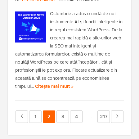
Octombrie a adus o undă de noi
instrumente AI și funcții inteligente în
întregul ecosistem WordPress. De la
crearea mai rapidă a site-urilor web
la SEO mai inteligent și
automatizarea formularelor, există o mulțime de
noutăți WordPress pe care atât începătorii, cât și
profesioniștii le pot explora. Fiecare actualizare din
această lună se concentrează pe economisirea
timpului…
Citește mai mult »
Pagina
Pagina
1
Pagina
2
Pagina
3
Pagina
4
Pagina
217
Pagina
Pagini
…
intermediare
anterioară
Următoa
omise