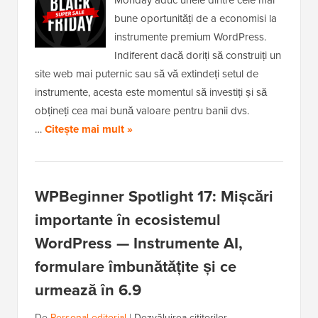
bune oportunități de a economisi la
instrumente premium WordPress.
Indiferent dacă doriți să construiți un
site web mai puternic sau să vă extindeți setul de
instrumente, acesta este momentul să investiți și să
obțineți cea mai bună valoare pentru banii dvs.
…
Citește mai mult »
WPBeginner Spotlight 17: Mișcări
importante în ecosistemul
WordPress — Instrumente AI,
formulare îmbunătățite și ce
urmează în 6.9
De
Personal editorial
|
Dezvăluirea cititorilor